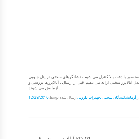
نسور با دقت بالا کنترل می شود ، نشانگرهای سختی در پنل جلویی
ه. ما دستورالعمل های دقیقی را برای تنظیم این مدل آنالایزر سختی ارائه می دهیم. قبل از ارسال ، آنالایزرها بررسی و
آزمایش می شوند ...
ر
آزمایشکنندگان سختی
تجهیزات دارویی
ارسال شده توسط
12/29/2016
آنالایزر سختی قرص YD-01