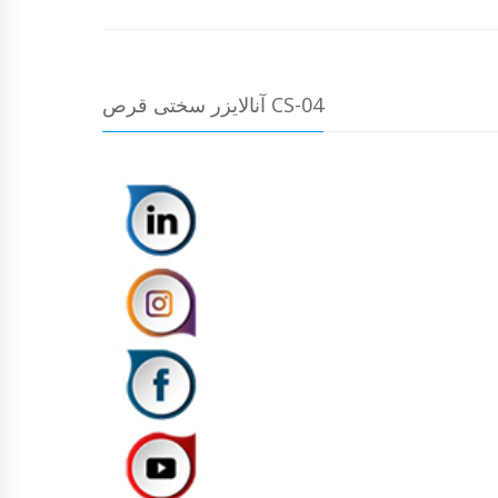
آنالایزر سختی قرص CS-04