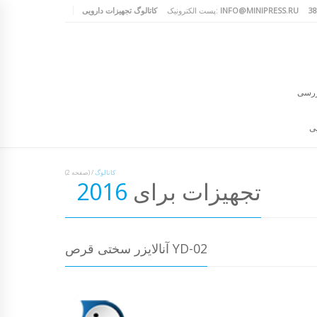
INFO@MINIPRESS.RU
پست الکترونیک:
کاتالوگ تجهیزات دارویی
ررسی
یی
کاتالوگ
/
(صفحه 2)
تجهیزات برای
2016
آنالایزر سختی قرص YD-02