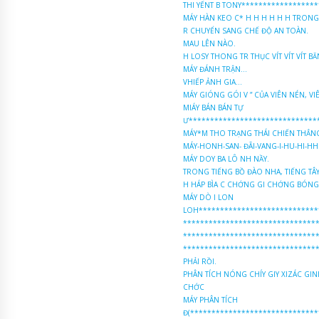
THI YẾNT B TONY*****************
MÁY HÀN KEO C* H H H H H H TRON
R CHUYỂN SANG CHẾ ĐỘ AN TOÀN.
MAU LÊN NÀO.
H LOSY THONG TR THỤC VÍT VÍT VÍT 
MÁY ĐÁNH TRẬN...
VHIẾP ẢNH GIA...
MÁY GIÓNG GÓI V ” CỦA VIÊN NÉN, V
MIÁY BÁN BÁN TỰ
Ư******************************
MÁY*M THO TRẠNG THÁI CHIẾN THẮN
MÁY-HONH-SAN- ĐÃI-VANG-I-HU-HI-HH
MÁY DOY BA LÔ NH NẦY.
TRONG TIẾNG BỒ ĐÀO NHA, TIẾNG TÂY
H HÁP BÌA C CHỚNG GI CHỚNG BÓNG
MÁY DÒ I LON
LOH****************************
*******************************
*******************************
*******************************
PHẢI RỒI.
PHÂN TÍCH NÓNG CHÍY GIY XIZÁC GI
CHỚC
MÁY PHÂN TÍCH
Đ(*****************************