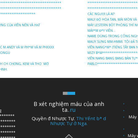
**********************************
***************************
**********************************
***************************
********************
CÁC NGƯƠI LÀ AI?
MAU! ĐỘ HÒA TAN, MÀI MÒN VÀ
CỨNG CỦA VIÊN NÉN VÀ HẠT
MÁY LESTERN BÒT PHÒNG THÍ NG
MÁY*M Đ*Y VIÊN...
NAME DÙNG TRONG CÔNG NGH
MAUY SỨNG MM-HMMI. TÔI ĐÃ TƯ
 M ANDY VÀ M PH*M VÀ M PHXXXX
VIÊN NANG*M* (TIẾNG TÂY BAN 
 LONGU
MIZY B*M********************
VIÊN NANG BANG BANG BÁN TỰ*
CH CH CHỚNG, KEM VÀ THO ́ MỠ
PABLO*********************
-HNH.
B xét nghiệm máu của anh
ta.
.ru
g
*******
Máy 
Quyền đ Nhược Tự.
Thi Yếnt b* d
********
Nhược Tự ở Nga.
********
********
Máy w
********