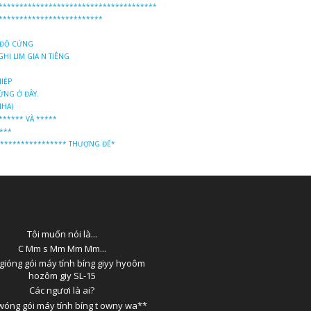
**************************************
*************************
 ĐỘ CỨNG
HI LIM GIA N TIÊNG
IỆP
̀NG Ở ĐÂY.
NHA)
***** VÀ *****
***
***************** THƯỢNG ĐẾ*
Tôi muốn nói là...
C Mm s Mm Mm Mm...
gióng gói máy tính bíng giyy hyoôm
hozôm giy SL-15
Các ngươi là ai?
óng gói máy tính bíng t owny wa**