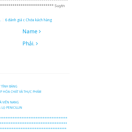
*********************************
************************** Suỵtn
.
6 đánh giá c Chớa kách hàng
Name
Phải.
 TÍNH BẢNG
P HÓA CHẤT VÀ THỰC PHẨM
À VIÊN NANG
 LỌ PENICILLIN
**************************************
**************************************
**************************************