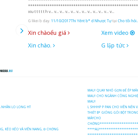
***************************************************
***************************************************
xiu t t t t t h v... v... v... v... v... v... v... v... v... v... v... v...
G likei b day.
11/10/2017
Thi Yếnt b* d Nhược Tự
tại
Cho tôi hỏi..
Xin chàoểu giá
Xem video
Xin chào.
G lập tức
MAU! QUAY NHỎ GỌN ĐỂ ÉP MÁY
MAU! CHO NGÀNH CÔNG NGHIỆ
MAU!
Á NHÂN LO LONG HT
L SHHHP P PAN CHO VIÊN NÉN V
THIẾT B* GIÓNG GÓI BỘT TRONG
MÁYCHO
CHỚNG*********************
ỊNG, KÉO KÉO VÀ VIÊN NANG, Đ CHỚNG
****AU*********************
***************************