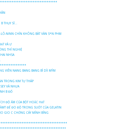
*********************************
HÂN
B THỤY SĨ...
XI-LÔ-NINN CHÍN KHÔNG BÀT VÀN S*N PHM
ẠT VÀ Ư
HÒNG THÍ NGHIỆ
CHAI NHSA
.
****************
NG VIÊN NANG BANG BANG BÌ DÍI MÝM
ÂN TRONG KIM TỰ THÁP
SEY VÀ NHỰA
ÍNH B ĐỔ
TÍCH ĐỘ ẨM CỦA BỘT HOẶC HẠT
LẦMT ĐỂ ĐO ĐỘ TRONG SUỐT CỦA GELATIN
GIO GIO C CHỚNG CÁY MÍNH BÍNG
***************************************
**************************************