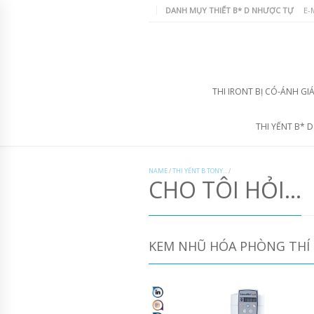
DANH MỤY THIẾT B* D NHƯỢC TỰ
E-
THI IRONT BỊ CÓ-ÁNH GI
THI YẾNT B* 
NAME
/
THI YẾNT B TONY...
/
CHO TÔI HỎI...
KEM NHŨ HÓA PHÒNG THÍ 