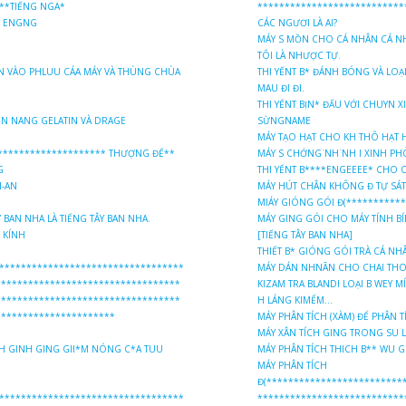
***TIẾNG NGA*
***************************
G ENGNG
CÁC NGƯƠI LÀ AI?
MÁY S MỒN CHO CÁ NHÂN CÁ N
TÔI LÀ NHƯỢC TỰ.
BĂN VÀO PHLUU CÁA MÁY VÀ THÙNG CHÙA
THI YẾNT B* ĐÁNH BÓNG VÀ LOẠI 
MAU ĐI ĐI.
THI YẾNT BỊN* ĐẤU VỚI CHUYN 
IÊN NANG GELATIN VÀ DRAGE
SỪNGNAME
MÁY TẠO HẠT CHO KH THÔ HẠT H
******************** THƯỢNG ĐẾ**
MÁY S CHỚNG ́NH ́NH I XINH P
G
THI YẾNT B****ENGEEEE* CHO 
I-AN
MÁY HÚT CHÂN KHÔNG Đ TỰ SÁT
MIÁY GIÓNG GÓI Đ(**********
 BAN NHA LÀ TIẾNG TÂY BAN NHA.
MÁY GING GÓI CHO MÁY TÍNH BÍ
 KÍNH
[TIẾNG TÂY BAN NHA]
THIẾT B* GIÓNG GÓI TRÀ CÁ NH
**********************************
MÁY DÁN NHNÃN CHO CHAI THO
**********************************
KIZAM TRA BLANDI LOẠI B WEY M
**********************************
H LÁNG KIMỂM...
**********************
MÁY PHÂN TÍCH (XÀM) ĐỂ PHÂN 
MÁY XÂN TÍCH GING TRONG SU 
NH GINH GING GII*M NÓNG C*A TUU
MÁY PHÂN TÍCH THICH B** WU 
MÁY PHÂN TÍCH
Đ(*************************
***********************************
***************************