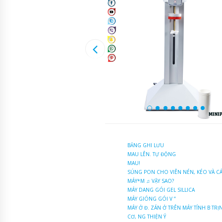
BẢNG GHI LƯU
MAU LÊN. TỰ ĐỘNG
MAU!
SÚNG PON CHO VIÊN NÉN, KÉO VÀ C
MÁY*M ♫ VẬY SAO?
MÁY DANG GÓI GEL SILLICA
MÁY GIÓNG GÓI V ”
MÁY Ở Đ. ZÁN Ở TRÊN MÁY TÍNH B TR
CƠ, NG THIỆN Ý