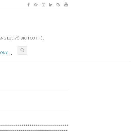
ĂNG LỰC VÔ ĐỊCH CƠ THỂ
ONY...
**********************************