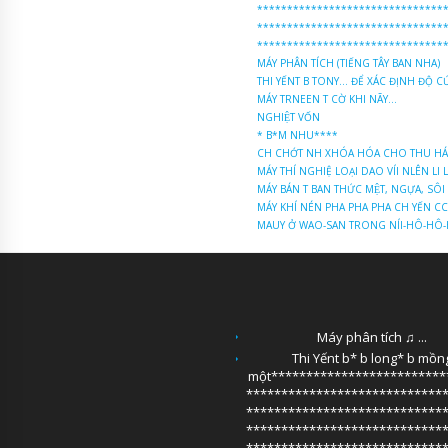
*******************************
*******************************
*******************************
MÁY PHÂN TÍCH (TIẾNG TÂY BAN NHA)
THI YẾNT B TONY... ĐỂ XÁC ĐỊNH ĐỘ 
MÁY TRNEEN T CỜ KHI NÃY...
NGHIỆT VỐN
* B*M NHU****
CH CHỚT NH XHÓA HÓA CHO THU HÁC
MÁY THÍ NGHIỆ LOẠI DAO VÍI NLÊN LI
MÁY BÁN T BAN THỨC MỆT, NGỰA, SÔI
MÁY KHÍ NÉN PHA PHA PHA CH YẾN C
MAUY Ở WAO-SAN TRONG NÍI-HÔ-HÔ
Máy phân tích ♫ ...
Thi Yếnt b* b long* b mồn
một*************************
****************************
****************************
****************************
****************************