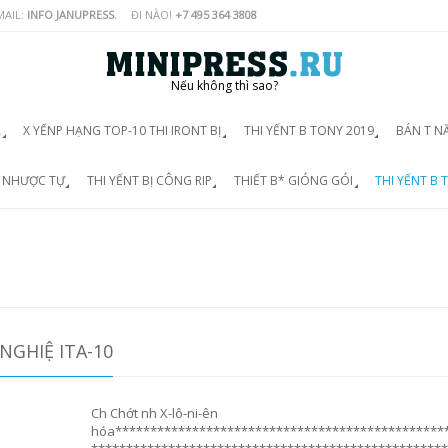
MAIL:
INFO JANUPRESS.
ĐI NÀO!
+7 495 364 3808
Nếu không thì sao?
Á
X YẾNP HẠNG TOP-10 THI IRONT BỊ
THI YẾNT B TONY 2019
BÁN T N
D NHƯỢC TỰ
THI YẾNT BỊ CÔNG RIP
THIẾT B* GIÓNG GÓI
THI YẾNT B T
NGHIỆ ITA-10
Ch Chớt nh X-lô-ni-ên
hóa***********************************************