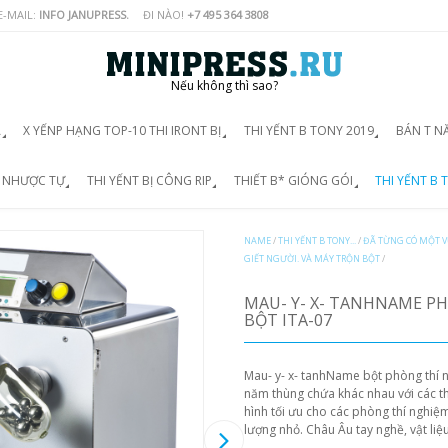
E-MAIL:
INFO JANUPRESS.
ĐI NÀO!
+7 495 364 3808
Nếu không thì sao?
Á
X YẾNP HẠNG TOP-10 THI IRONT BỊ
THI YẾNT B TONY 2019
BÁN T N
D NHƯỢC TỰ
THI YẾNT BỊ CÔNG RIP
THIẾT B* GIÓNG GÓI
THI YẾNT B T
NAME
/
THI YẾNT B TONY...
/
ĐÃ TỪNG CÓ MỘT 
GIẾT NGƯỜI. VÀ MÁY TRỘN BỘT
/
MAU- Y- X- TANHNAME P
BỘT ITA-07
Mau- y- x- tanhName bột phòng thí 
năm thùng chứa khác nhau với các thi
hình tối ưu cho các phòng thí nghiệm
lượng nhỏ. Châu Âu tay nghề, vật liệu