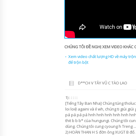
CHÚNG TÔI ĐỀ NGHỊ XEM VIDEO KHÁC 
Xem video chất lượng HD về máy trộn
để trộn bột
D**CH V TÂY VŨ C TÀO LAO
1) : : : : :
[Tiếng Tây Ban Nha] Chúng túng tholuc 
loi loiệ againi và il wh, chúng ti giúi giú
pá pá pá pá hnh hnh hnh hnh hnh hnh 
thit b b b* cúa hungungi. Chúng tôi cu
dùng. Chúng tôi cung cyoung h Treng ... ... ... ...
2) HOÀN THAN H S đờn ông XUGT B đổ.