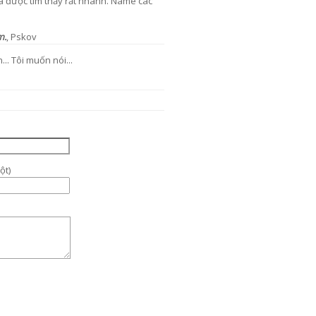
ã được tìm thấy rất nhanh. Name các
m.
, Pskov
.. Tôi muốn nói...
ột)