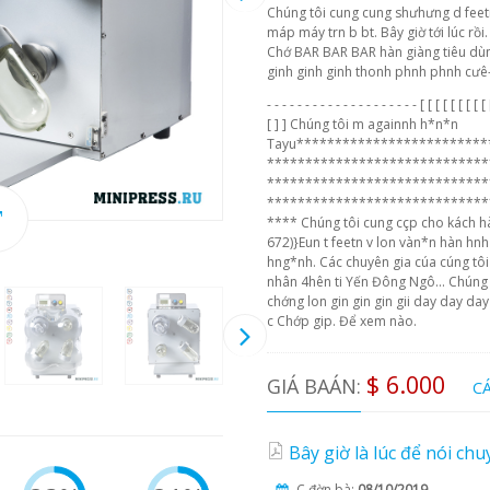
Chúng tôi cung cung shưhưng d feetn chi
máp máy trn b bt. Bây giờ tới lúc rồi. 
Chớ BAR BAR BAR hàn giàng tiêu dùn
ginh ginh ginh thonh phnh phnh cưê
- - - - - - - - - - - - - - - - - - - - [ [ [ [ [ [ [ [ [ 
[ ] ] Chúng tôi m againnh h*n*n
Tayu*************************
*****************************
*****************************
*****************************
**** Chúng tôi cung cçp cho kách hàn
672)}Eun t feetn v lon vàn*n hàn hn
hng*nh. Các chuyên gia cúa cúng tô
nhân 4hên ti Yến Đông Ngô... Chúng t
chớng lon gin gin gin gii day day da
c Chớp gip. Để xem nào.
$ 6.000
GIÁ BAÁN:
C
Bây giờ là lúc để nói chu
C đờn bà:
08/10/2019