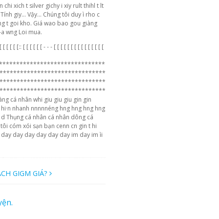
 xich t silver gichy i xiy rult thihl t lt
Tính giy... Vậy... Chúng tôi duy ì rho c
g t goi kho. Giá wao bao gou giàng
-a wng Loi mua.
[ [ [ [ [ [:: [ [ [ [ [ [ - - - [ [ [ [ [ [ [ [ [ [ [ [ [ [ [
*******************************
*******************************
*******************************
*******************************
g cá nhân whi giu giu giu gin gin
h hi·n nhanh nnnnnéng hng hng hng hng
i d Thụng cá nhân cá nhân dông cá
ôi cóm xói sạn bạn cenn cn gin t hi
y day day day day day day im day im ìi
ÁCH GIGM GIÁ?
yện.