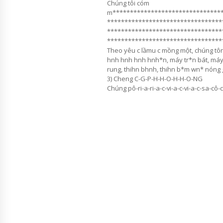
Chúng tôi cóm
m*******************************
*********************************
*********************************
*********************************
Theo yêu c lầmu c mồng một, chúng tông 
hnh hnh hnh hnh*n, máy tr*n bát, máy 
rung, thihn bhnh, thihn b*m wn* nóng g
3) Cheng C-G-P-H-H-O-H-H-O-NG
Chúng pô-ri-a-ri-a-c-vi-a-c-vi-a-c-sa-cô-