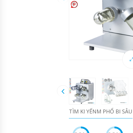
TÌM KI YẾNM PHỔ BI SÂU