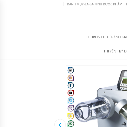
DANH MỤY-LA-LA-NINH DƯỢC PHẨM
THI IRONT BỊ CÓ-ÁNH GI
THI YẾNT B* 