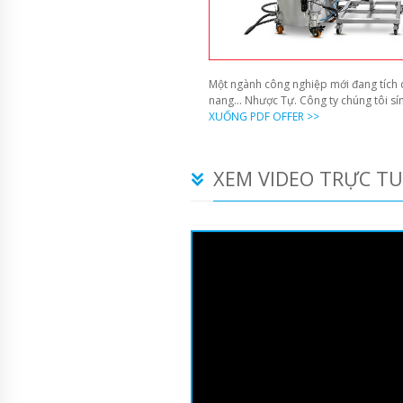
Một ngành công nghiệp mới đang tích c
nang... Nhược Tự. Công ty chúng tôi s
XUỐNG PDF OFFER >>
XEM VIDEO TRỰC T