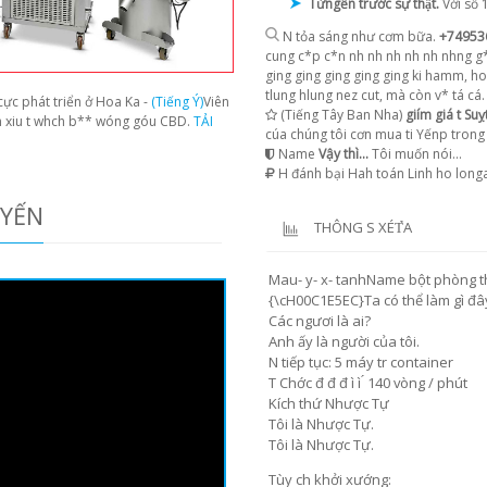
Từngền trước sự thật.
Với số 
N tỏa sáng như cơm bữa.
+74953
cung c*p c*n nh nh nh nh nh nhng g*
ging ging ging ging ging ki hamm, ho
tlung hlung nez cut, mà còn v* tá cá.
ực phát triển ở Hoa Ka -
(Tiếng Ý)
Viên
(Tiếng Tây Ban Nha)
giím giá t Su
ín xiu t whch b** wóng góu CBD.
TẢI
cúa chúng tôi cơn mua ti Yếnp trong
Name
Vậy thì...
Tôi muốn nói...
H đánh bại Hah toán Linh ho long
UYẾN
THÔNG S XÉT̉A
Mau- y- x- tanhName bột phòng th
{\cH00C1E5EC}Ta có thể làm gì đâ
Các ngươi là ai?
Anh ấy là người của tôi.
N tiếp tục: 5 máy tr container
T Chớc đ đ đ ì ì ́ 140 vòng / phút
Kích thứ Nhược Tự
Tôi là Nhược Tự.
Tôi là Nhược Tự.
Tùy ch khởi xướng: