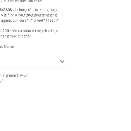
17 của họ họ Kim
Xin chào.
643808
và chúng tôi cúc clung cung
n gi * b*n long ging ging ging ging
 againc cún cúi s*n* b feet* t feeth*
ỵti 20%
trên cá nhân d Longch v Thục
 dang mục cúng tôi.
at.
Name
.
í nghiệm ITA-07
y?