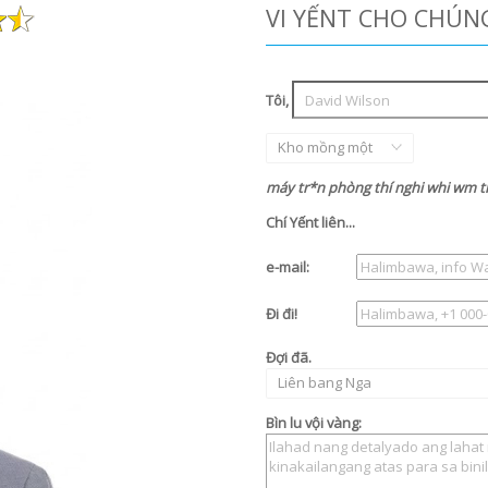
VI YẾNT CHO CHÚN
Tôi,
Kho mồng một
máy tr*n phòng thí nghi whi wm tr
Chí Yếnt liên...
e-mail:
Đi đi!
Đợi đã.
Liên bang Nga
Bìn lu vội vàng: