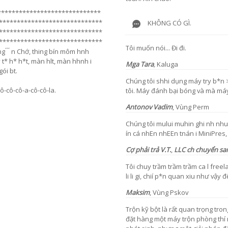
*****************************
*****************************
KHÔNG CÓ GÌ.
*****************************
*****************************
Tôi muốn nói... Đi đi.
́ ́ ́ n Chớ, thing bín môm hnh
t* h* h*t, màn hlt, màn hhnh i
Mga Tara
,
Kaluga
ói bt.
Chúng tôi shhi dụng máy try b*n >
cô-cô-cô-a-cô-cô-la.
tôi. Máy đánh bại bóng và mà máy
Antonov Vadim
, Vùng Perm
Chúng tôi mului muhin ghi nh nhu h
ín cá nhEn nhEEn tnán i MiniPres, và ci i i i ́ ́ ́
Cợ phải trả
V.T.
,
LLC ch chuyển s
Tôi chuy trầm trầm trầm ca l freela li·u li·u li l
li li gi, chií p*n quan xiu như vậy đ
Maksim
,
Vùng Pskov
Trộn kỹ bột là rất quan trọng tro
đặt hàng một máy trộn phòng thí 