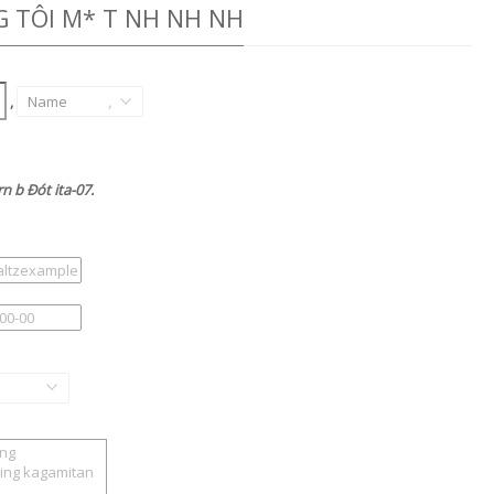
G TÔI M* T NH NH NH
,
Name
,
n b Ðót ita-07.