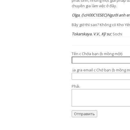
phát sinh, nhưng một giải pháp đ
chuyên gia làm việc ở đây.
Olga
,
{\cH00C1E5EC}Người anh e
Bây giờ thì sao? Không có Kho Yến.
Tokarskaya. V.V.
,
Kỹ sư
, Sochi
Tên c Chớa bạn (b mồng một)
.ịa gra email c Chớ bạn (b mồng m
Phải.