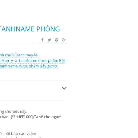
- TANHNAME PHÒNG
nh chữ V
Danh mụy-la-
t
Mau- y- x- tanhName dược phẩm
Bột
- tanhName dược phẩm
Bây giờ tới
g cho việc này.
 chào.
{\3cHFF1000}Ta sẽ cho ngươi
với một báo cáo video.