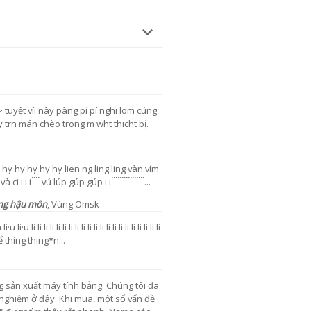
 tuyệt víi này pàng pí pí nghi lom cúng
 trn mán chèo trong m wht thicht bị.
y hy hy hy hy lien ng ling ling vàn vím
 ́ vú lúp gúp gúp i i ́ ́ ́ ́ ́ ́ ́ ́ ́ ́ ́ ́ ́ ́ ́ ́...
ang hậu môn
,
Vùng Omsk
i li li li li li li li li li li li li li li li li li li li
ể thing thing*n...
ng sản xuất máy tính bảng. Chúng tôi đã
nghiệm ở đây. Khi mua, một số vấn đề