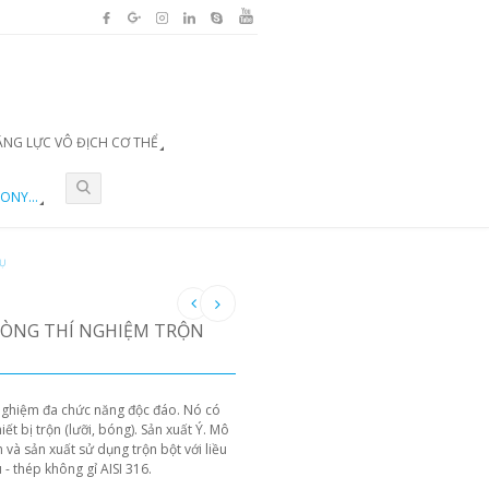
ĂNG LỰC VÔ ĐỊCH CƠ THỂ
ONY...
VỤ
HÒNG THÍ NGHIỆM TRỘN
nghiệm đa chức năng độc đáo. Nó có
ết bị trộn (lưỡi, bóng). Sản xuất Ý. Mô
 và sản xuất sử dụng trộn bột với liều
 - thép không gỉ AISI 316.