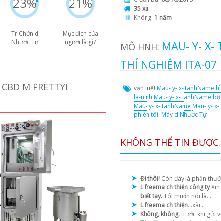
23%
21%
35 xu
Không.
1 năm
Tr Chớn d
Mục đích của
Nhược Tự
ngươi là gì?
MAU- Y- X
MÔ HNH:
THÍ NGHIỆM ITA-07
 CBD M PRETTYI
vạn tuế!
Mau- y- x- tanhName hì
la-ninh
Mau- y- x- tanhName bộ
Mau- y- x- tanhName
Mau- y- x
phiên tôi.
Máy d Nhược Tự
KHÔNG THỂ TIN ĐƯỢC.
Đi thôi!
Còn đây là phần thưởn
L freema ch thiện công ty
Xin
biết tay.
Tôi muốn nói là...
L freema ch thiện
...xài...
Không, không.
trước khi gửi 