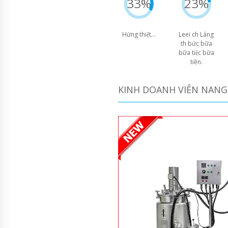
33%
23%
Hừng thiệt...
Leei ch Láng
th bức bữa
bữa tiệc bữa
tiền.
KINH DOANH VIÊN NANG