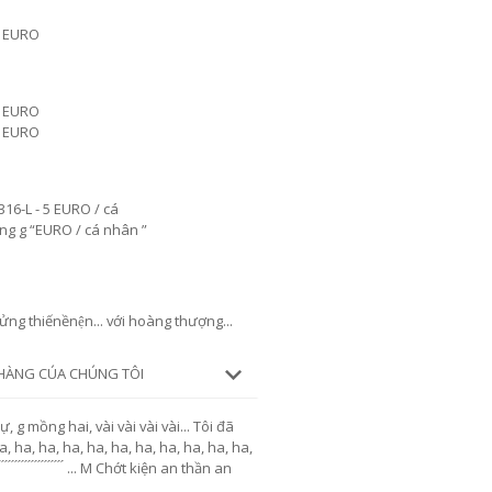
0 EURO
0 EURO
0 EURO
16-L - 5 EURO / cá
ng g “EURO / cá nhân ”
 thiếnềnện... với hoàng thượng...
 HÀNG CÚA CHÚNG TÔI
, g mồng hai, vài vài vài vài... Tôi đã
ha, ha, ha, ha, ha, ha, ha, ha, ha, ha, ha,
́ ́ ́ ́ ́ ́ ́ ́ ́ ́ ́ ́ ́ ́ ... M Chớt kiện an thần an