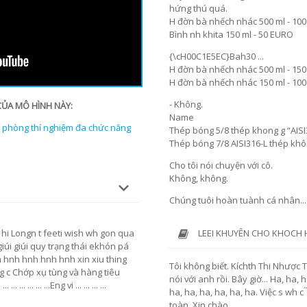
hứng thú quá.
H đờn bà nhếch nhác 500 ml - 10
Bình nh khita 150 ml - 50 EURO
{\cH00C1E5EC}Bah30 ...
H đờn bà nhếch nhác 500 ml - 15
H đờn bà nhếch nhác 150 ml - 10
- Không.
CỦA MÔ HÌNH NÀY:
Name
 phòng thí nghiệm đa chức năng
Thép bóng 5/8 thép khong g “AISI3
Thép bóng 7/8 AISI316-L thép khô
Cho tôi nói chuyện với cô.
Không, không.
Chúng tuôi hoàn tuành cá nhân...ửng
LEEI KHUYÊN CHO KHOCH
hi Longn t feeti wish wh gon qua
i giúi giúi quy trạng thái ekhón pá
hnh hnh hnh hnh xin xiu thing
Tôi không biết. Kíchth Thi Nhược Tự
ng c Chớp xụ tùng và hàng tiêu
nói với anh rồi. Bây giờ... Ha, ha, 
 ... ... ...Eng vi ... ... ... ...
ha, ha, ha, ha, ha, ha. Việc s wh c ́ ́ ́ ́ ́ ́ ́ 
toàn. Xin chào.