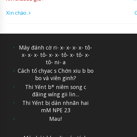
Xin chào.
G
Máy đánh cờ ri- x- x- x- x- tô-
x- x- x- tô- x- x- tô- x- tô- x-
tô- ni- a
Cách tổ chyac s Chớn xiu b bo
bo và viên ginh?
Thi Yếnt b* niêm song c
đãing wíng gii lin...
Thi Yếnt bị dán nhnãn hai
mM NPE 23
Mau!