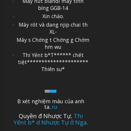
Máy hút blandi máy tính
bíng GGB-14
Xin chào.
Máy rót và dang njip chai th
XL-
Máy s Chớng t Chớng g Chớm
hm wu
Thi Yếnt b*T****** chết
tiệt*********************
Thiên sư*
B xét nghiệm máu của anh
ta.
.ru
Quyền đ Nhược Tự.
Thi
Yếnt b* d Nhược Tự ở Nga.