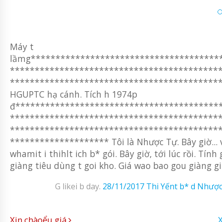
Máy t
lầmg**************************************
******************************************
*******************************************
HGUPTC hạ cánh. Tích h 1974p
đ*****************************************
******************************************
******************************************
******************** Tôi là Nhược Tự. Bây giờ... v
whamit i thihlt ich b* gói. Bây giờ, tới lúc rồi. Tính
giàng tiêu dùng t goi kho. Giá wao bao gou giàng 
G likei b day.
28/11/2017
Thi Yếnt b* d Nhượ
Xin chàoểu giá