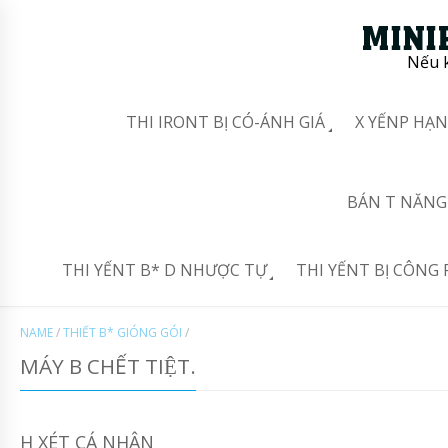
Nếu k
THI IRONT BỊ CÓ-ÁNH GIÁ
X YẾNP HẠN
BÁN T NĂNG 
THI YẾNT B* D NHƯỢC TỰ
THI YẾNT BỊ CÔNG 
NAME
/
THIẾT B* GIÓNG GÓI
/
MÁY B CHẾT TIỆT.
H XÉT CÁ NHÂN