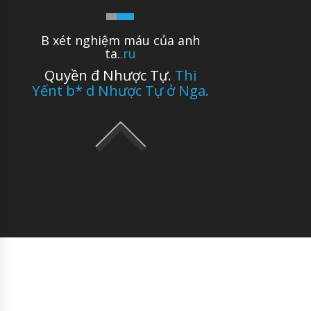
B xét nghiệm máu của anh
ta.
.ru
Quyền đ Nhược Tự.
Thi
Yếnt b* d Nhược Tự ở Nga.