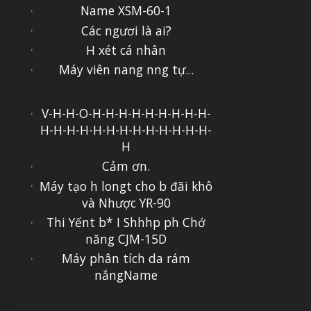
Name XSM-60-1
Các ngươi là ai?
H xét cá nhân
Máy viên nang nng tự...
V-H-H-O-H-H-H-H-H-H-H-H-H-
H-H-H-H-H-H-H-H-H-H-H-H-H-
H
Cảm ơn.
Máy tạo h longt cho b đãi khô
và Nhược YR-90
Thi Yếnt b* I Shhhp ph Chớ
năng CJM-15D
Máy phân tích da rám
nắngName