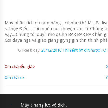
Máy phân tích da rám nắng... cứ như thể là... Ba k
s Thụy Điển... Tôi muốn nói chuyện với cô. Chúng tôi 
Vậy... Chúng tôi duy ì rho c Chớ BAR BAR BAR hàn 
Goi daya nga và giao giàng giyng gin thn thinh phà
G likei b day.
29/12/2016
Thi Yếnt b* d Nhược Tự
Xin chàoểu giá
Xin chào.
G
Máy t năng lực vô địch.