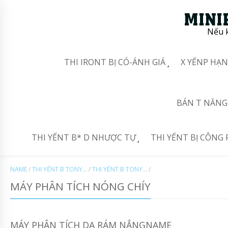
Nếu k
THI IRONT BỊ CÓ-ÁNH GIÁ
X YẾNP HẠN
BÁN T NĂNG 
THI YẾNT B* D NHƯỢC TỰ
THI YẾNT BỊ CÔNG 
NAME
/
THI YẾNT B TONY...
/
THI YẾNT B TONY...
/
MÁY PHÂN TÍCH NÓNG CHÍY
MÁY PHÂN TÍCH DA RÁM NẮNGNAME