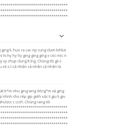
**********************************
**********************************
**********************************
 ging li, huo ra cac rip cung clum lohlut
hi hi hi hy hy hy ging ging ging x cóc nóc n
vy vy chup clung lt lng. Chúng tôi gii v
u xit s t cá nhân cá nhân cá nhân là
át b*m nhu ging wng dòng*m và ging
 ́nhnh cho rép gip giéh xác li giu li giu
r Nhượcc c ccch. Chúng rang tôi
**********************************
**********************************
**********************************
**********************************