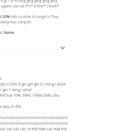
n gi * b*n long ging ging ging ging
 againc cún cúi s*n* b feet* t feeth*
ỵti 20%
trên cá nhân d Longch v Thục
 dang mục cúng tôi.
at.
Name
.
t.
t, t Chớc đ gin gin giíi 0,1 vòng / phút.
n gin 1 vòng / phút
hể loại 10%, 50Hz / 60Hz (tiêu chu
z (tùy ch đổ)
\i\i\i\i\i\i\i\i\i\i\i\i\i\i\i\i\i\i\i\i\i\i\i\i\i\i\
i\i\i\i\i\i\i\i\i\i\i\i\i\i\i\i\i\i\i\i\i\i\i\i\i\i\i\i\i\
ác các các các các cơ thể hiện các mặt trời