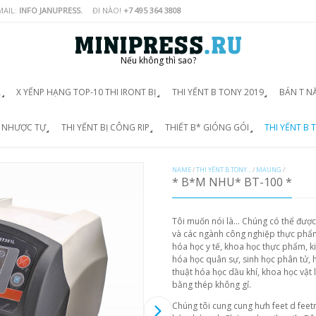
MAIL:
INFO JANUPRESS.
ĐI NÀO!
+7 495 364 3808
Nếu không thì sao?
Á
X YẾNP HẠNG TOP-10 THI IRONT BỊ
THI YẾNT B TONY 2019
BÁN T N
D NHƯỢC TỰ
THI YẾNT BỊ CÔNG RIP
THIẾT B* GIÓNG GÓI
THI YẾNT B T
NAME
/
THI YẾNT B TONY...
/
MAUNG
/
* B*M NHU* BT-100 *
Tôi muốn nói là... Chúng có thể đượ
và các ngành công nghiệp thực phẩ
hóa học y tế, khoa học thực phẩm, 
hóa học quân sự, sinh học phân tử, h
thuật hóa học dầu khí, khoa học vật l
bằng thép không gỉ.
Chúng tôi cung cung hưh feet d feetn