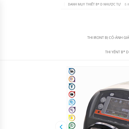
DANH MỤY THIẾT B* D NHƯỢC TỰ
E-
THI IRONT BỊ CÓ-ÁNH GI
THI YẾNT B* 