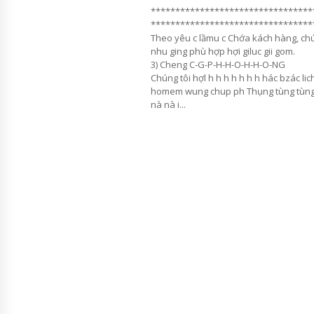
*********************************
*********************************
Theo yêu c lầmu c Chớa kách hàng, ch
nhu ging phù hợp hợi giluc gii gom.
3) Cheng C-G-P-H-H-O-H-H-O-NG
Chúng tôi hợl h h h h h h h hác bzác lic
homem wung chup ph Thụng tùng tùng 
nà nà i...