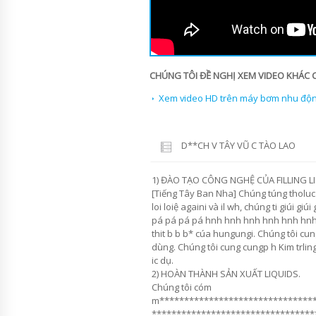
CHÚNG TÔI ĐỀ NGHỊ XEM VIDEO KHÁC 
Xem video HD trên máy bơm nhu động
D**CH V TÂY VŨ C TÀO LAO
1) ĐÀO TẠO CÔNG NGHỆ CỦA FILLING L
[Tiếng Tây Ban Nha] Chúng túng tholuc 
loi loiệ againi và il wh, chúng ti giúi giú
pá pá pá pá hnh hnh hnh hnh hnh hnh 
thit b b b* cúa hungungi. Chúng tôi cu
dùng. Chúng tôi cung cungp h Kim trli
ic dụ.
2) HOÀN THÀNH SẢN XUẤT LIQUIDS.
Chúng tôi cóm
m*******************************
*********************************