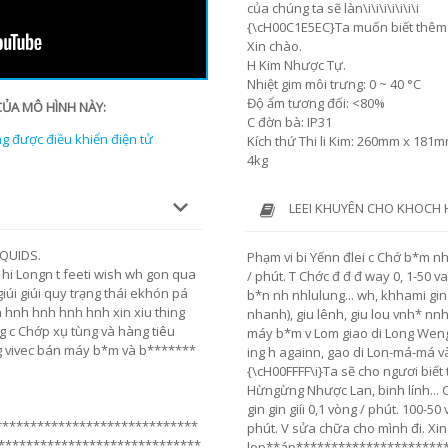
của chúng ta sẽ làn\i\i\i\i\i\i\i
{\cH00C1E5EC}Ta muốn biết thêm c
Xin chào.
H Kim Nhược Tự.
Nhiệt gim môi trưng: 0 ~ 40 °C
Độ ẩm tương đối: <80%
CỦA MÔ HÌNH NÀY:
C đờn bà: IP31
 được điều khiển điện tử
Kích thứ Thi li Kim: 260mm x 18
4kg
LEEI KHUYÊN CHO KHOCH
IQUIDS.
Phạm vi bi Yếnn đlei c Chớ b*m 
hi Longn t feeti wish wh gon qua
/ phút.
T Chớc đ đ đ way 0, 1-50 v
i giúi giúi quy trạng thái ekhón pá
b*n nh nhlulung... wh, khhami ging /
hnh hnh hnh hnh xin xiu thing
nhanh), giu lênh, giu lou vnh* nnh
ng c Chớp xụ tùng và hàng tiêu
máy b*m v Lom giao di Long Weng
ng vivec bán máy b*m và b*******
ing h againn, gao di Lon-má-má v
{\cH00FFFF\i}Ta sẽ cho ngươi biết 
Hừngừng Nhược Lan, binh lính...
C
gin gin giíi 0,1 vòng / phút.
100-50 v
*****************************
phút.
V sửa chữa cho mình đi.
Xin
*****************************
lop**áp*********************