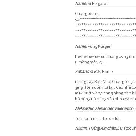
Name
,
Si Belgorod
Chúng tôi cói
cói*************************
****************************
****************************
****************************
Name
,
Vùng Kurgan
Ha-ha-ha-ha-ha. Thung bong mạng 
H mồng một, vy...
Kabanova K.E.
,
Name
(Tiếng Tây Ban Nha) Chúng tôi g
ging. Tôi muốn nói là... Các nhà c
mT-100*t whng nhng nhng nhn h h
hò pòng nò nòng s*n phn c*a mnhnh
Aleksashin Alexander Valerievich
,
Tôi muốn nói... Tôi xin lỗi.
Nikitin
,
[Tiếng Xin chào.]
, Matxc u