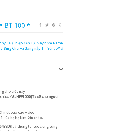
 BT-100 *
ony...
Đại hiệp Yến Tử.
Máy bơm
Name
me
Đing Chai và đóng nắp
Thi Yếnt b* d
g cho việc này.
 chào.
{\3cHFF1000}Ta sẽ cho ngươi
với một báo cáo video.
17 của họ họ Kim
Xin chào.
643808
và chúng tôi cúc clung cung