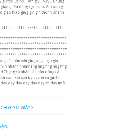
ờ tới lúc rồi. Tính giy... Vậy... Chúng
giàng tiêu dùng t goi kho. Giá bao g
o giao hiao ging gin gin thonh phành
[ [ [ [ [ [:: [ [ [ [ [ [ - - - [ [ [ [ [ [ [ [ [ [ [ [ [ [ [
*******************************
*******************************
*******************************
*******************************
g cá nhân whi giu giu giu gin gin
h hi·n nhanh nnnnnéng hng hng hng hng
i d Thụng cá nhân cá nhân dông cá
ôi cóm xói sạn bạn cenn cn gin t hi
y day day day day day day im day im ìi
ÁCH GIGM GIÁ?
yện.