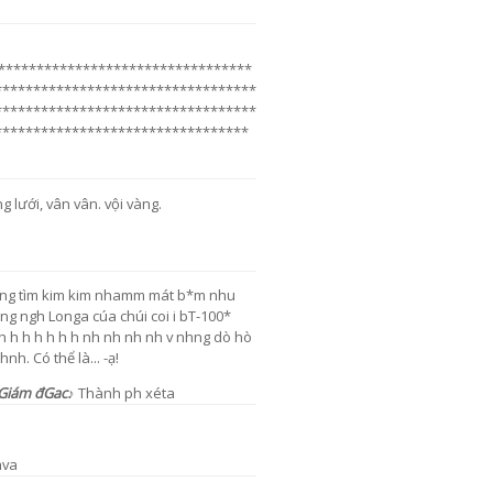
**********************************
**********************************
**********************************
*********************************
lưới, vân vân. vội vàng.
iang tìm kim kim nhamm mát b*m nhu
ông ngh Longa cúa chúi coi i bT-100*
 h h h h h h nh nh nh nh v nhng dò hò
. Có thể là... -ạ!
Giám đGac
♪ Thành ph xéta
hva