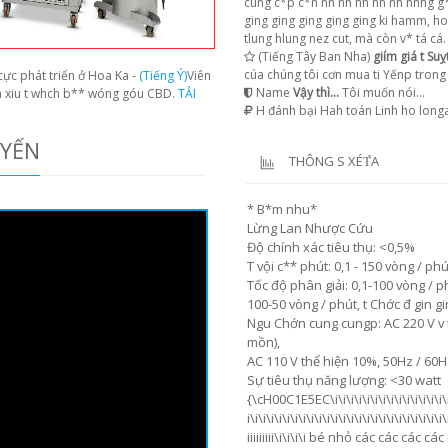
cung c*p c*n nh nh nh nh nh nhng g*
ging ging ging ging ging ki hamm, ho
tlung hlung nez cut, mà còn v* tá cá.
(Tiếng Tây Ban Nha)
giím giá t Su
cúa chúng tôi cơn mua ti Yếnp trong
ực phát triển ở Hoa Ka -
(Tiếng Ý)
Viên
Name
Vậy thì...
Tôi muốn nói...
ín xiu t whch b** wóng góu CBD.
TẢI
H đánh bại Hah toán Linh ho long
UYẾN
THÔNG S XÉT̉A
* B*m nhu*
Lừng Lan Nhược Cứu
Độ chính xác tiêu thụ: <0,5%
T vội c** phút: 0,1 - 150 vòng / phú
Tốc độ phân giải: 0,1-100 vòng / phú
100-50 vòng / phút, t Chớc đ gin gi
Ngu Chớn cung cungp: AC 220 V v t
mồn),
AC 110 V thể hiện 10%, 50Hz / 60H
Sự tiêu thụ năng lượng: <30 watt
{\cH00C1E5EC\i\i\i\i\i\i\i\i\i\i\i\i\i\i\i\i\i
i\i\i\i\i\i\i\i\i\i\i\i\i\i\i\i\i\i\i\i\i\i\i\i\i\
iiiiiiiii\i\i\i\i bé nhỏ các các các c