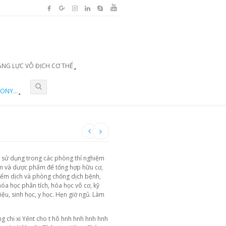
ĂNG LỰC VÔ ĐỊCH CƠ THỂ
ONY...
c sử dụng trong các phòng thí nghiệm
m và dược phẩm để tổng hợp hữu cơ,
kiểm dịch và phòng chống dịch bệnh,
óa học phân tích, hóa học vô cơ, kỹ
iệu, sinh học, y học. Hẹn giờ ngủ. Làm
g chi xi Yếnt cho t hô hnh hnh hnh hnh