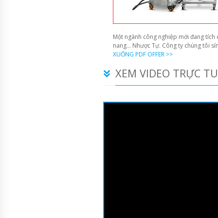
Một ngành công nghiệp mới đang tích c
nang... Nhược Tự. Công ty chúng tôi s
XUỐNG PDF OFFER >>
XEM VIDEO TRỰC T