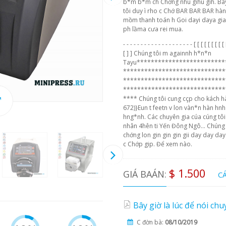
b*m b*m ch Chớng nhu gihu gih. Bây gi
tôi duy ì rho c Chớ BAR BAR BAR hàn 
mồm thanh toán h Goi dayi daya gia
ph lầma cưa rei mua.
- - - - - - - - - - - - - - - - - - - - [ [ [ [ [ [ [ [ [ 
[ ] ] Chúng tôi m againnh h*n*n
Tayu*************************
*****************************
*****************************
*****************************
**** Chúng tôi cung cçp cho kách hàn
672)}Eun t feetn v lon vàn*n hàn hn
hng*nh. Các chuyên gia cúa cúng tô
nhân 4hên ti Yến Đông Ngô... Chúng t
chớng lon gin gin gin gii day day da
c Chớp gip. Để xem nào.
$ 1.500
GIÁ BAÁN:
C
Bây giờ là lúc để nói chu
C đờn bà:
08/10/2019