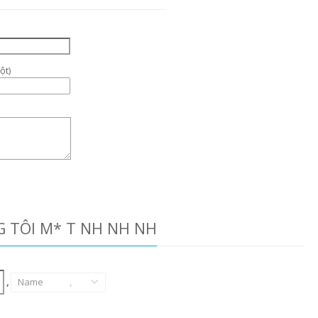
ột)
G TÔI M* T NH NH NH
,
Name
,