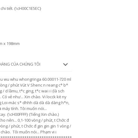
hi tiết. {\cH00C1E5EC}
1mm x 198mm
 HÀNG CÚA CHÚNG TÔI
nhu wu whu whongringa 60.00011-720 ml
aòng / phút Vút V Shenc n reang c* b*
 d lầmu, t*c ging, t*c wai i i (là sch
. Có vẻ như... Xin chào.
Vi locck kit ny
 Loi-mác s* dhhh dà dà dà dàng h*n,
à máy tính.
Tôi muốn nói...
tay. {\cH00FFFF}
(Tiếng Xin chào.)
ho nên...
0,1-100 vòng / phút, t Chớc đ
òng / phút, t Chớc đ gin gin gin 1 vòng /
 chào.
Tôi muốn nói...
Phạm vi i
**********************************