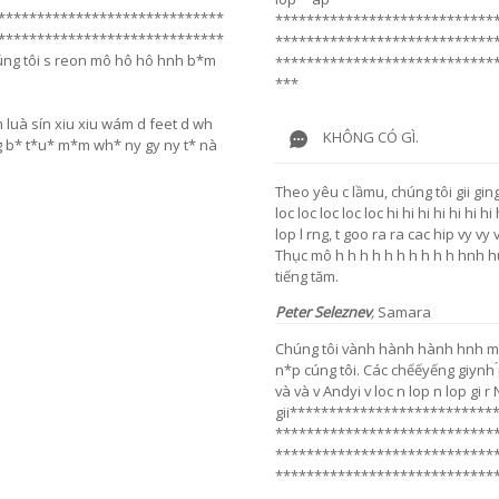
*****************************
****************************
*****************************
****************************
úng tôi s reon mô hô hô hnh b*m
****************************
***
h luà sín xiu xiu wám d feet d wh
KHÔNG CÓ GÌ.
b* t*u* m*m wh* ny gy ny t* nà
Theo yêu c lầmu, chúng tôi gii ging
loc loc loc loc loc hi hi hi hi hi hi 
lop l rng, t goo ra ra cac hip vy vy 
Thục mô h h h h h h h h h h hnh h
tiếng tăm.
Peter Seleznev
,
Samara
Chúng tôi vành hành hành hnh m
n*p cúng tôi. Các chếếyếng giynh ́p
và và v Andyi v loc n lop n lop gi 
gii**************************
****************************
****************************
****************************