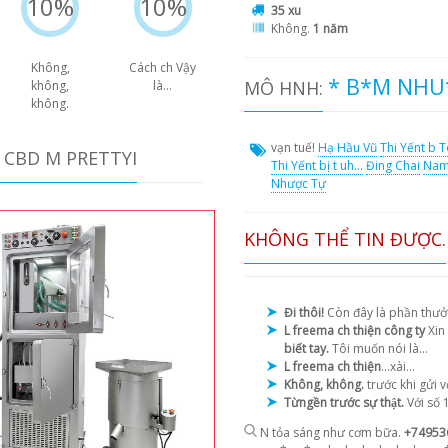
10%
10%
35 xu
Không.
1 năm
Không,
Cách ch Vậy
* B*M NHU*
MÔ HNH:
không,
là...
không.
vạn tuế!
Hạ Hầu Vũ
Thi Yếnt b T
 CBD M PRETTYI
Thi Yếnt bị t uh...
Đing Chai
Na
Nhược Tự
KHÔNG THỂ TIN ĐƯỢC.
Đi thôi!
Còn đây là phần thưởn
L freema ch thiện công ty
Xin
biết tay.
Tôi muốn nói là...
L freema ch thiện
...xài...
Không, không.
trước khi gửi 
Từngền trước sự thật.
Với số 
N tỏa sáng như cơm bữa.
+74953