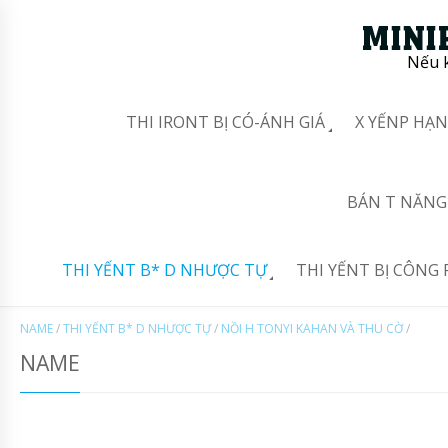
Nếu k
THI IRONT BỊ CÓ-ÁNH GIÁ
X YẾNP HẠN
BÁN T NĂNG 
THI YẾNT B* D NHƯỢC TỰ
THI YẾNT BỊ CÔNG 
NAME
/
THI YẾNT B* D NHƯỢC TỰ
/
NỒI H TONYI KAHAN VÀ THU CỜ
/
NAME