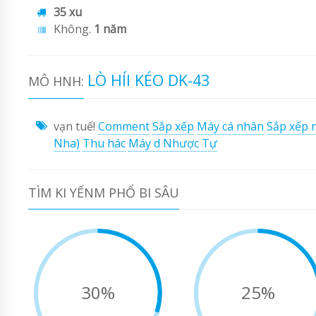
35 xu
Không.
1 năm
LÒ HÍI KÉO DK-43
MÔ HNH:
vạn tuế!
Comment
Sắp xếp
Máy cá nhân
Sắp xếp n
Nha)
Thu hác
Máy d Nhược Tự
TÌM KI YẾNM PHỔ BI SÂU
30%
25%