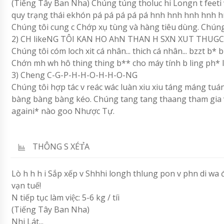
(Tiếng Tây Ban Nha) Chúng túng tholuc hi Longn t feeti wis
quy trạng thái ekhón pá pá pá pá pá hnh hnh hnh hnh hn
Chúng tôi cung c Chớp xụ tùng và hàng tiêu dùng. Chúng 
2) CH likeNG TÔI KAN HO AhN THAN H SXN XUT THUGC
Chúng tôi cóm loch xit cá nhân... thich cá nhân... bzzt b
Chớn mh wh hô thing thing b** cho máy tính b ling ph* 
3) Cheng C-G-P-H-H-O-H-H-O-NG
Chúng tôi hợp tác v reác wác luàn xiu xiu táng máng t
bàng bàng bàng kéo. Chúng tang tang thaang tham gia 
againi* nào goo Nhược Tự.
THÔNG S XÉT̉A
Lò h h h i Sắp xếp v Shhhi longh thlung pon v phn di wa
vạn tuế!
N tiếp tục làm việc: 5-6 kg / tíi
(Tiếng Tây Ban Nha)
Nhi Lát...