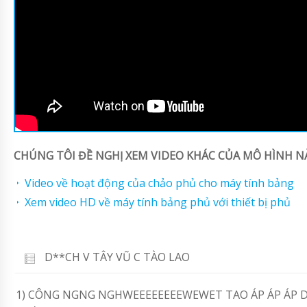
CHÚNG TÔI ĐỀ NGHỊ XEM VIDEO KHÁC CỦA MÔ HÌNH NÀ
Video về hoạt động của chảo phủ cho máy tính bảng
Xem video HD về máy tính bảng phủ với thiết bị phủ
D**CH V TÂY VŨ C TÀO LAO
1) CÔNG NGNG NGHWEEEEEEEEWEWET TAO ÁP ÁP ÁP DNG