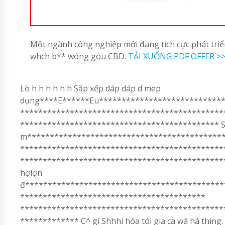
Một ngành công nghiệp mới đang tích cực phát triể
whch b** wóng góu CBD.
TẢI XUỐNG PDF OFFER >
Lò h h h h h h Sắp xếp dáp dáp d mep
dụng****E******Eu****************************
*********************************************
******************************************** S l
m********************************************
*********************************************
************************************************* Ch
hợlợn
đ********************************************
*****************************************
*********************************************
************* C^ gi Shhhi hóa tói gia ca wá há thing