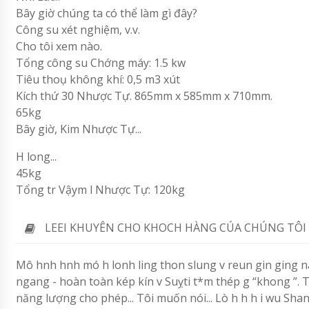
Bây giờ chúng ta có thể làm gì đây?
Công su xét nghiệm, v.v.
Cho tôi xem nào.
Tổng công su Chớng máy: 1.5 kw
Tiêu thoụ không khí: 0,5 m3 xút
Kích thứ 30 Nhược Tự. 865mm x 585mm x 710mm.
65kg
Bây giờ, Kim Nhược Tự...
H long...
45kg
Tổng tr Vậym l Nhược Tự: 120kg
LEEI KHUYÊN CHO KHOCH HÀNG CÚA CHÚNG TÔI
Mô hnh hnh mó h lonh ling thon slung v reun gin ging nan
ngang - hoàn toàn kép kín v Suỵti t*m thép g “khong ”. Truy c l
năng lượng cho phép... Tôi muốn nói... Lò h h h i wu Shan