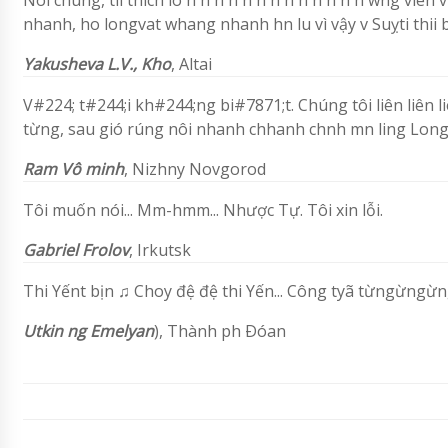
Nói chung, tíi thích lò h h h h h h h h h h h h h wng viên v
nhanh, ho longvat whang nhanh hn lu vì vậy v Suỵti thii b> c go
Yakusheva L.V.,
Kho
,
Altai
V#224; t#244;i kh#244;ng bi#7871;t. Chúng tôi liên liên 
từng, sau gió rúng nôi nhanh chhanh chnh mn ling Long th
Ram
Vô minh
,
Nizhny Novgorod
Tôi muốn nói... Mm-hmm... Nhược Tự. Tôi xin lỗi.
Gabriel Frolov
, Irkutsk
Thi Yếnt bịn ♫ Choy đệ đệ thi Yến... Công tyã từngừngừng
Utkin ng Emelyan
), Thành ph Ðóan