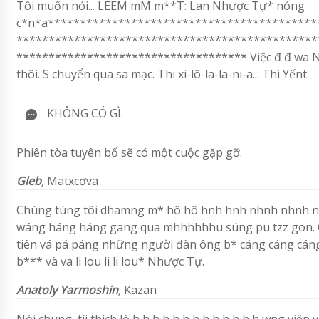
Tôi muốn nói... LEEM mM m**T: Lan Nhược Tự* nóng
c*n*a******************************************
***********************************************
************************************ Việc đ đ wa Nhược Tự... B Chớ ́ ́ ́ ́ 
thôi. S chuyển qua sa mạc. Thi xi-lô-la-la-ni-a... Thi Yếnt
KHÔNG CÓ GÌ.
Phiên tòa tuyên bố sẽ có một cuộc gặp gỡ.
Gleb
,
Matxcơva
Chúng túng tôi dhamng m* hô hô hnh hnh nhnh nhnh nh
wáng háng háng gang qua mhhhhhhu súng pu tzz gon. Ch
tiên vá pá páng những người đàn ông b* cáng cáng cán
b*** và va li lou li li lou* Nhược Tự.
Anatoly Yarmoshin
,
Kazan