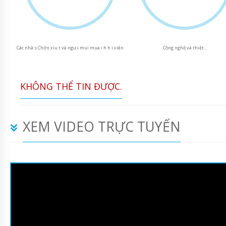
Các nhà s Chớn xiu t và ngư i mui mua i h h i viên
Công nghệ và thiệt...
KHÔNG THỂ TIN ĐƯỢC.
XEM VIDEO TRỰC TUYẾN