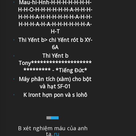
Mau-hi-Hnh-H-H-H-H-H-H-H-
H-H-O-H-H-H-H-H-H-A-H-H-H-
H-H-H-A-H-H-H-H-H-H-A-H-H-
H-H-H-A-H-A-H-H-H-H-H-H-A-
H-T
Thi Yếnt b> chi Yếnt rót b XY-
6A
Thi Yếnt b
Tony********************
********* - *Tiếng Đức*
Máy phân tích (xàm) cho bột
và hạt SF-01
K Iront hợn pon và s lohô
B xét nghiệm máu của anh
ta.
.ru