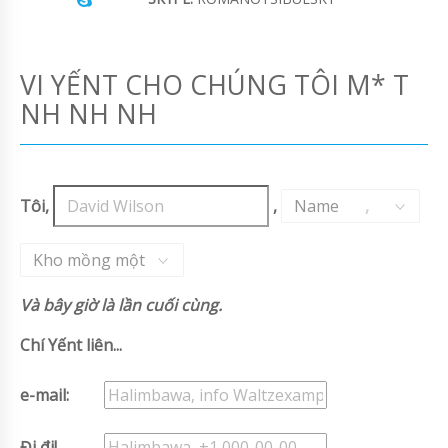
VI YẾNT CHO CHÚNG TÔI M* T
NH NH NH
Tôi,
,
Name
,
Kho mồng một
Và bây giờ là lần cuối cùng.
Chí Yếnt liên...
e-mail:
Đi đi!