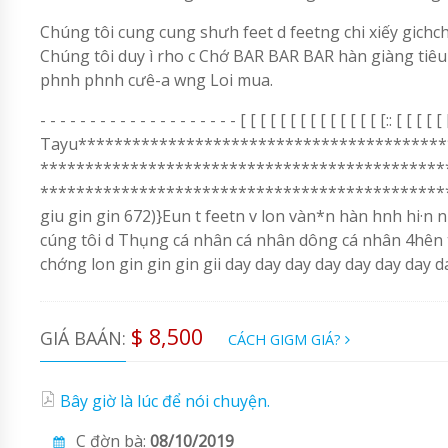
Chúng tôi cung cung shưh feet d feetng chi xiếy gichchy gi
Chúng tôi duy ì rho c Chớ BAR BAR BAR hàn giàng tiêu
phnh phnh cưê-a wng Loi mua.
- - - - - - - - - - - - - - - - - - - - [ [ [ [ [ [ [ [ [ [ [ [ [ [ [:: [
Tayu*****************************************
*********************************************
************************************************
giu gin gin 672)}Eun t feetn v lon vàn*n hàn hnh hi
cúng tôi d Thụng cá nhân cá nhân dông cá nhân 4hên ti
chớng lon gin gin gin gii day day day day day day day d
$ 8,500
GIÁ BAÁN:
CÁCH GIGM GIÁ?
Bây giờ là lúc để nói chuyện.
C đờn bà:
08/10/2019