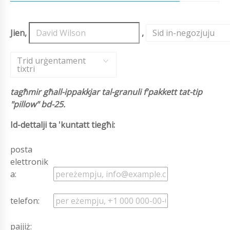
Jien,
,
Sid in-negozjuju
,
Trid urġentament
tixtri
tagħmir għall-ippakkjar tal-granuli f'pakkett tat-tip
"pillow" bd-25.
Id-dettalji ta 'kuntatt tiegħi:
posta
elettronik
a:
telefon:
pajjiż: