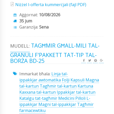
Niżżel l-offerta kummerċjali (fajl PDF)
Aġġornat:
10/08/2026
35 jum
Garanzija:
Sena
TAGĦMIR GĦALL-MILI TAL-
MUDELL:
GRANULI F'PAKKETT TAT-TIP TAL-
BORŻA BD-25
Immarkat bħala:
Linja tal-
ippakkjar awtomatika
Folji
Kapsuli
Magna
tal-kartun
Tagħmir tal-kartun
Kartuna
Kaxxana tal-kartun
Ippakkjar tal-kartun
Katalgu tat-tagħmir
Mediċini
Pilloli
L-
ippakkjar
Magni tal-ippakkjar
Tagħmir
farmaċewtiku