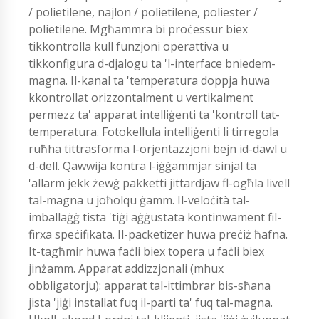
/ polietilene, najlon / polietilene, poliester /
polietilene. Mgħammra bi proċessur biex
tikkontrolla kull funzjoni operattiva u
tikkonfigura d-djalogu ta 'l-interface bniedem-
magna. Il-kanal ta 'temperatura doppja huwa
kkontrollat ​​orizzontalment u vertikalment
permezz ta' apparat intelliġenti ta 'kontroll tat-
temperatura. Fotokellula intelliġenti li tirregola
ruħha tittrasforma l-orjentazzjoni bejn id-dawl u
d-dell. Qawwija kontra l-iġġammjar sinjal ta
'allarm jekk żewġ pakketti jittardjaw fl-ogħla livell
tal-magna u joħolqu ġamm. Il-veloċità tal-
imballaġġ tista 'tiġi aġġustata kontinwament fil-
firxa speċifikata. Il-packetizer huwa preċiż ħafna.
It-tagħmir huwa faċli biex topera u faċli biex
jinżamm. Apparat addizzjonali (mhux
obbligatorju): apparat tal-ittimbrar bis-sħana
jista 'jiġi installat fuq il-parti ta' fuq tal-magna.