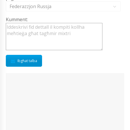
Federazzjon Russja
Kumment:
Ibgħat talba