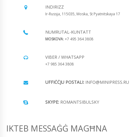
INDIRIZZ
Ir-Russja, 115035, Moska, St Pyatnitskaya 17
NUMRUTAL-KUNTATT
MOSKOVA
: +7 495 364 3808
VIBER / WHATSAPP
+7 985 364 3808
UFFIĊĊJU POSTALI:
INFO@MINIPRESS.RU
SKYPE:
ROMANTSIBULSKY
IKTEB MESSAĠĠ MAGĦNA