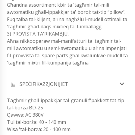
Għandna assortiment kbir ta 'tagħmir tal-mili
awtomatiku għall-ippakkjar ta' boroż tat-tip “pillow”.
Fuq talba tal-klijent, aħna nagħżlu l-mudell ottimali ta
'tagħmir għad-daqs mixtieq ta' l-imballaġġ.
3) PROVISTA TA'RIKAMBJU.
Aħna nikkooperaw mal-manifatturi ta 'tagħmir tal-
mili awtomatiku u semi-awtomatiku u aħna impenjati
fil-provvista ta' spare parts għal kwalunkwe mudell ta
'tagħmir mixtri fil-kumpanija tagħna.
SPEĊIFIKAZZJONIJIET
Tagħmir għall-ippakkjar tal-granuli f'pakkett tat-tip
tal-borża BD-25
Qawwa: AC 380V
Tul tal-borża: 40 - 140 mm
Wisa 'tal-borża: 20 - 100 mm