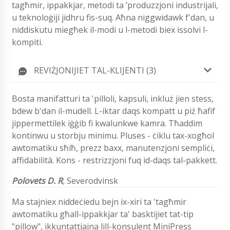
tagħmir, ippakkjar, metodi ta ’produzzjoni industrijali,
u teknoloġiji jidhru fis-suq. Aħna niggwidawk f'dan, u
niddiskutu miegħek il-modi u l-metodi biex issolvi l-
kompiti.
REVIŻJONIJIET TAL-KLIJENTI (3)
Bosta manifatturi ta 'pilloli, kapsuli, inkluż jien stess,
bdew b'dan il-mudell. L-iktar daqs kompatt u piż ħafif
jippermettilek iġġib fi kwalunkwe kamra. Tħaddim
kontinwu u storbju minimu. Pluses - ċiklu tax-xogħol
awtomatiku sħiħ, prezz baxx, manutenzjoni sempliċi,
affidabilità. Kons - restrizzjoni fuq id-daqs tal-pakkett.
Polovets D. R
,
Severodvinsk
Ma stajniex niddeċiedu bejn ix-xiri ta 'tagħmir
awtomatiku għall-ippakkjar ta' basktijiet tat-tip
"pillow", ikkuntattjajna lill-konsulent MiniPress