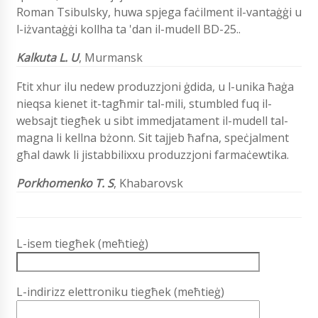
Roman Tsibulsky, huwa spjega faċilment il-vantaġġi u
l-iżvantaġġi kollha ta 'dan il-mudell BD-25..
Kalkuta L. U
, Murmansk
Ftit xhur ilu nedew produzzjoni ġdida, u l-unika ħaġa
nieqsa kienet it-tagħmir tal-mili, stumbled fuq il-
websajt tiegħek u sibt immedjatament il-mudell tal-
magna li kellna bżonn. Sit tajjeb ħafna, speċjalment
għal dawk li jistabbilixxu produzzjoni farmaċewtika.
Porkhomenko T. S
,
Khabarovsk
L-isem tiegħek (meħtieġ)
L-indirizz elettroniku tiegħek (meħtieġ)