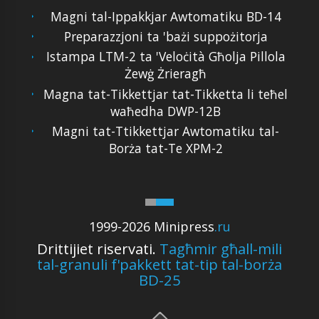
Magni tal-Ippakkjar Awtomatiku BD-14
Preparazzjoni ta 'bażi ​​suppożitorja
Istampa LTM-2 ta 'Veloċità Għolja Pillola
Żewġ Żrieragħ
Magna tat-Tikkettjar tat-Tikketta li teħel
waħedha DWP-12B
Magni tat-Ttikkettjar Awtomatiku tal-
Borża tat-Te XPM-2
1999-2026 Minipress
.ru
Drittijiet riservati.
Tagħmir għall-mili
tal-granuli f'pakkett tat-tip tal-borża
BD-25