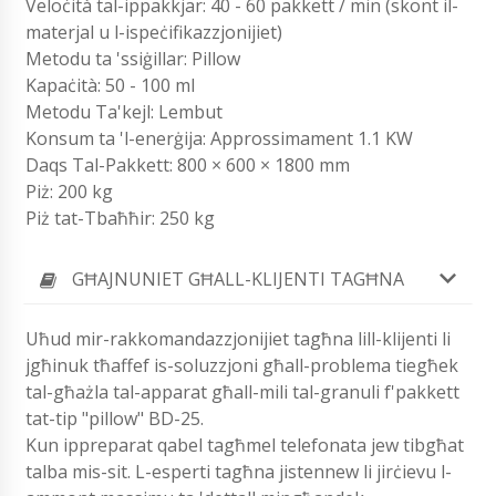
Veloċità tal-ippakkjar: 40 - 60 pakkett / min (skont il-
materjal u l-ispeċifikazzjonijiet)
Metodu ta 'ssiġillar: Pillow
Kapaċità: 50 - 100 ml
Metodu Ta'kejl: Lembut
Konsum ta 'l-enerġija: Approssimament 1.1 KW
Daqs Tal-Pakkett: 800 × 600 × 1800 mm
Piż: 200 kg
Piż tat-Tbaħħir: 250 kg
GĦAJNUNIET GĦALL-KLIJENTI TAGĦNA
Uħud mir-rakkomandazzjonijiet tagħna lill-klijenti li
jgħinuk tħaffef is-soluzzjoni għall-problema tiegħek
tal-għażla tal-apparat għall-mili tal-granuli f'pakkett
tat-tip "pillow" BD-25.
Kun ippreparat qabel tagħmel telefonata jew tibgħat
talba mis-sit. L-esperti tagħna jistennew li jirċievu l-