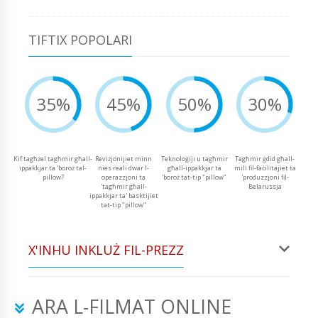
TIFTIX POPOLARI
35%
45%
50%
30%
Kif tagħżel tagħmir għall-
Reviżjonijiet minn
Teknoloġiji u tagħmir
Tagħmir ġdid għall-
ippakkjar ta 'boroż tal-
nies reali dwar l-
għall-ippakkjar ta
mili fil-faċilitajiet ta
pillow?
operazzjoni ta
'boroż tat-tip "pillow"
'produzzjoni fil-
'tagħmir għall-
Belarussja
ippakkjar ta' basktijiet
tat-tip "pillow"
X'INHU INKLUŻ FIL-PREZZ
ARA L-FILMAT ONLINE