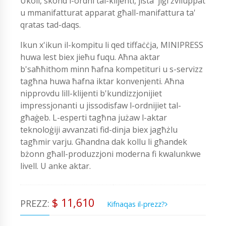
Ukoll, skond l-ordni tal-klijenti, jista 'jiġi żviluppat
u mmanifatturat apparat għall-manifattura ta'
qratas tad-daqs.
Ikun x'ikun il-kompitu li qed tiffaċċja, MINIPRESS
huwa lest biex jieħu fuqu. Aħna aktar
b'saħħithom minn ħafna kompetituri u s-servizz
tagħna huwa ħafna iktar konvenjenti. Aħna
nipprovdu lill-klijenti b'kundizzjonijiet
impressjonanti u jissodisfaw l-ordnijiet tal-
għaġeb. L-esperti tagħna jużaw l-aktar
teknoloġiji avvanzati fid-dinja biex jagħżlu
tagħmir varju. Għandna dak kollu li għandek
bżonn għall-produzzjoni moderna fi kwalunkwe
livell. U anke aktar.
$ 11,610
PREZZ:
Kifnaqas il-prezz?