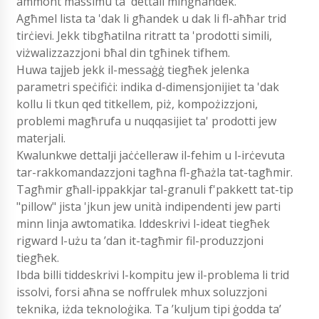
ammont massimu ta 'dettall mingħandek.
Agħmel lista ta 'dak li għandek u dak li fl-aħħar trid
tirċievi. Jekk tibgħatilna ritratt ta 'prodotti simili,
viżwalizzazzjoni bħal din tgħinek tifhem.
Huwa tajjeb jekk il-messaġġ tiegħek jelenka
parametri speċifiċi: indika d-dimensjonijiet ta 'dak
kollu li tkun qed titkellem, piż, kompożizzjoni,
problemi magħrufa u nuqqasijiet ta' prodotti jew
materjali.
Kwalunkwe dettalji jaċċelleraw il-fehim u l-irċevuta
tar-rakkomandazzjoni tagħna fl-għażla tat-tagħmir.
Tagħmir għall-ippakkjar tal-granuli f'pakkett tat-tip
"pillow" jista 'jkun jew unità indipendenti jew parti
minn linja awtomatika. Iddeskrivi l-ideat tiegħek
rigward l-użu ta ’dan it-tagħmir fil-produzzjoni
tiegħek.
Ibda billi tiddeskrivi l-kompitu jew il-problema li trid
issolvi, forsi aħna se noffrulek mhux soluzzjoni
teknika, iżda teknoloġika. Ta ’kuljum tipi ġodda ta’