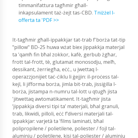
timmanifattura tagħmir għall-
inkapsulament taż-żejt tas-CBD.
Tniżżel l-
offerta ta 'PDF >>
It-tagħmir għall-ippakkjar tat-trab f'borża tat-tip
"pillow" BD-25 huwa wżat biex jippakkja materjal
ta 'qamħ fin bħal zokkor, kafè, gerbub żgħar,
frott tal-frott, tè, glutamat monosodju, melħ,
dessikant, żerriegħa, eċċ., u jwettaq l-
operazzjonijiet taċ-ċiklu li ġejjin: il-proċess tal-
kejl, li jifforma borża, jimla bit-trab, jissiġilla l-
borża, jistampa n-numru tal-lott u qtugħ jista
'jitwettaq awtomatikament. It-tagħmir jista
’jippakkja diversi tipi ta’ materjali, bħal granuli,
trab, likwidi, pilloli, eċċ f’diversi materjali tal-
ippakkjar: varjetà ta ’films laminati, bħal
polipropilene / polietilene, poliester / fojl tal-
aluminju / polietilene, kisi tal-poliester / aluminju