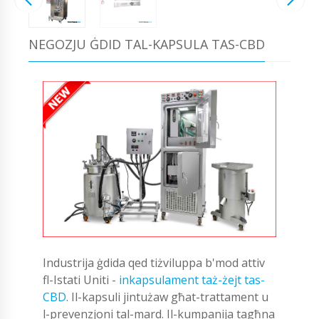
NEGOZJU ĠDID TAL-KAPSULA TAS-CBD
Industrija ġdida qed tiżviluppa b'mod attiv
fl-Istati Uniti -
inkapsulament taż-żejt tas-
CBD
. Il-kapsuli jintużaw għat-trattament u
l-prevenzjoni tal-mard. Il-kumpanija tagħna