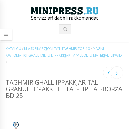
Servizz affidabbli rakkomandat
KATALGU
/
KLASSIFIKAZZJONI TAT-TAGĦMIR TOP-10
/
MAGNI
AWTOMATIĊI GĦALL-MILI U L-IPPAKKJAR TA ’PILLOLI U MATERJALI LIKWIDI
/
TAGĦMIR GĦALL-IPPAKKJAR TAL-
GRANULI F'PAKKETT TAT-TIP TAL-BORŻA
BD-25