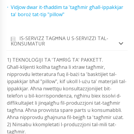
Vidjow dwar it-tħaddim ta 'tagħmir għall-ippakkjar
ta' boroż tat-tip "pillow"
IS-SERVIZZ TAGĦNA U S-SERVIZZI TAL-
KONSUMATUR
1) TEKNOLOĠIJI TA 'TAĦRIĠ TA' PAKKETT.
Għall-klijenti kollha tagħna li xtraw tagħmir,
nipprovdu letteratura fuq il-bażi ta 'basktijiet tal-
ippakkjar bħal "pillow", kif ukoll l-użu ta' materjali tal-
ippakkjar. Aħna nwettqu konsultazzjonijiet bit-
telefon u bil-korrispondenza, ngħinu biex issolvi d-
diffikultajiet li jinqalgħu fil-produzzjoni tat-tagħmir
tagħna. Aħna provvista spare parts u konsumabbli.
Aħna nipprovdu għajnuna fil-bejgħ ta 'tagħmir użat.
2) Ninsabu kkompletati l-produzzjoni tal-mili tat-
tagħmir.