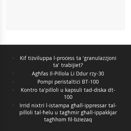
Kif tiżviluppa l-proċess ta 'granulazzjoni
ta' trabijiet?
Agħfas Il-Pillola Li Ddur rzy-30
Pompi peristaltiċi BT-100
Kontro ta'pilloli u kapsuli tad-diska dt-
100
Irrid nixtri l-istampa għall-ippressar tal-
pilloli tal-ħelu u tagħmir għall-ippakkjar
tagħhom fil-bżieżaq