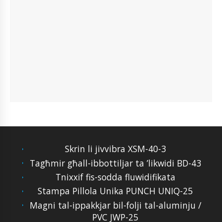
Skrin li jivvibra XSM-40-3
Tagħmir għall-ibbottiljar ta ’likwidi BD-43
Tnixxif fis-sodda fluwidifikata
Stampa Pillola Unika PUNCH UNIQ-25
Magni tal-ippakkjar bil-folji tal-aluminju /
PVC JWP-25