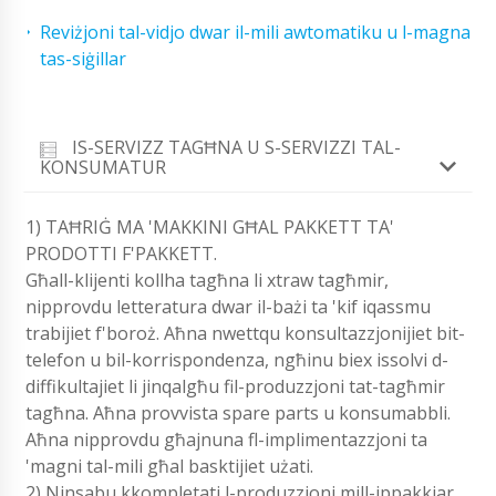
Reviżjoni tal-vidjo dwar il-mili awtomatiku u l-magna
tas-siġillar
IS-SERVIZZ TAGĦNA U S-SERVIZZI TAL-
KONSUMATUR
1) TAĦRIĠ MA 'MAKKINI GĦAL PAKKETT TA'
PRODOTTI F'PAKKETT.
Għall-klijenti kollha tagħna li xtraw tagħmir,
nipprovdu letteratura dwar il-bażi ta 'kif iqassmu
trabijiet f'boroż. Aħna nwettqu konsultazzjonijiet bit-
telefon u bil-korrispondenza, ngħinu biex issolvi d-
diffikultajiet li jinqalgħu fil-produzzjoni tat-tagħmir
tagħna. Aħna provvista spare parts u konsumabbli.
Aħna nipprovdu għajnuna fl-implimentazzjoni ta
'magni tal-mili għal basktijiet użati.
2) Ninsabu kkompletati l-produzzjoni mill-ippakkjar