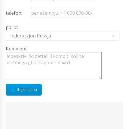
telefon:
pajjiż:
Federazzjon Russja
Kumment:
Ibgħat talba