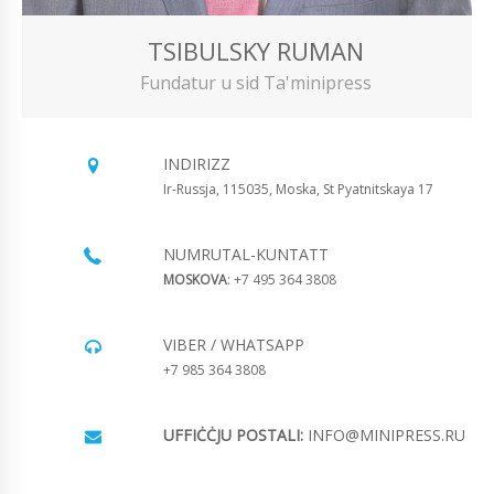
TSIBULSKY RUMAN
Fundatur u sid Ta'minipress
INDIRIZZ
Ir-Russja, 115035, Moska, St Pyatnitskaya 17
NUMRUTAL-KUNTATT
MOSKOVA
: +7 495 364 3808
VIBER / WHATSAPP
+7 985 364 3808
UFFIĊĊJU POSTALI:
INFO@MINIPRESS.RU