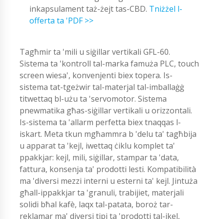
inkapsulament taż-żejt tas-CBD.
Tniżżel l-
offerta ta 'PDF >>
Tagħmir ta 'mili u siġillar vertikali GFL-60.
Sistema ta 'kontroll tal-marka famuża PLC, touch
screen wiesa', konvenjenti biex topera. Is-
sistema tat-tgeżwir tal-materjal tal-imballaġġ
titwettaq bl-użu ta 'servomotor. Sistema
pnewmatika għas-siġillar vertikali u orizzontali.
Is-sistema ta 'allarm perfetta biex tnaqqas l-
iskart. Meta tkun mgħammra b 'delu ta' tagħbija
u apparat ta 'kejl, iwettaq ċiklu komplet ta'
ppakkjar: kejl, mili, siġillar, stampar ta 'data,
fattura, konsenja ta' prodotti lesti. Kompatibilità
ma 'diversi mezzi interni u esterni ta' kejl. Jintuża
għall-ippakkjar ta 'granuli, trabijiet, materjali
solidi bħal kafè, laqx tal-patata, boroż tar-
reklamar ma' diversi tipi ta 'prodotti tal-ikel,