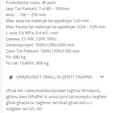
Produttività: mass. 40 ppm
Jaqs Tal-Pakkett: Tul-80 ~ 350mm
wisa ' - 100 ~ 250 mm
Max. wisa'tal-materjal tal-ippakkjar: 520 mm
Max. ħxuna tal-materjal tal-ippakkjar: 0.04 ~ 0.09 mm
L-arja: 0.6 MPa, 0.4 m3 / min
Qawwa: 2.5 KW, 220V, 50Hz
Dimensjonijiet: 1500x1200x1600 mm
Qass Tal-Pakkett: 1600x1200x1700 mm
Piż: 680 kg
Piż tat-Tbaħħir: 800 kg
GĦAJNUNIET GĦALL-KLIJENTI TAGĦNA
Uħud mir-rakkomandazzjonijiet tagħna lill-klijenti,
jgħinu biex titħaffef is-soluzzjoni tal-kompitu tiegħek
għall-għażla ta 'tagħmir vertikali għall-mili u l-
issiġillar tal-GFL-60.