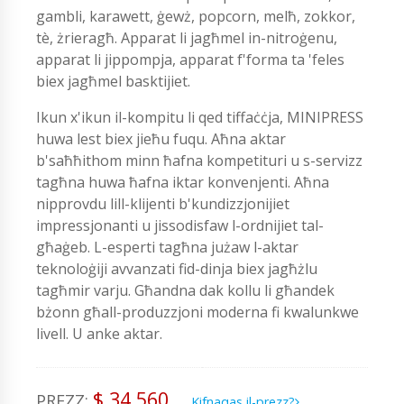
gambli, karawett, ġewż, popcorn, melħ, zokkor,
tè, żrieragħ. Apparat li jagħmel in-nitroġenu,
apparat li jippompja, apparat f'forma ta 'feles
biex jagħmel basktijiet.
Ikun x'ikun il-kompitu li qed tiffaċċja, MINIPRESS
huwa lest biex jieħu fuqu. Aħna aktar
b'saħħithom minn ħafna kompetituri u s-servizz
tagħna huwa ħafna iktar konvenjenti. Aħna
nipprovdu lill-klijenti b'kundizzjonijiet
impressjonanti u jissodisfaw l-ordnijiet tal-
għaġeb. L-esperti tagħna jużaw l-aktar
teknoloġiji avvanzati fid-dinja biex jagħżlu
tagħmir varju. Għandna dak kollu li għandek
bżonn għall-produzzjoni moderna fi kwalunkwe
livell. U anke aktar.
$ 34,560
PREZZ:
Kifnaqas il-prezz?