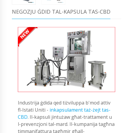
NEGOZJU ĠDID TAL-KAPSULA TAS-CBD
Industrija ġdida qed tiżviluppa b'mod attiv
fl-Istati Uniti -
inkapsulament taż-żejt tas-
CBD
. Il-kapsuli jintużaw għat-trattament u
l-prevenzjoni tal-mard. Il-kumpanija tagħna
timmanifattura tagħmir għall-