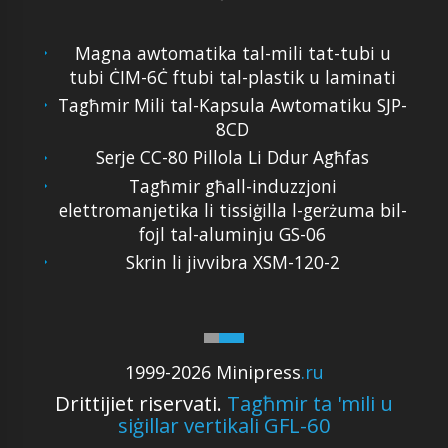
Magna awtomatika tal-mili tat-tubi u
tubi ĊIM-6Ċ ftubi tal-plastik u laminati
Tagħmir Mili tal-Kapsula Awtomatiku SJP-
8CD
Serje CC-80 Pillola Li Ddur Agħfas
Tagħmir għall-induzzjoni
elettromanjetika li tissiġilla l-gerżuma bil-
fojl tal-aluminju GS-06
Skrin li jivvibra XSM-120-2
1999-2026 Minipress
.ru
Drittijiet riservati.
Tagħmir ta 'mili u
siġillar vertikali GFL-60