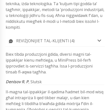
teknika, iżda teknoloġika. Ta ’kuljum tipi ġodda ta’
tagħmir, ippakkjar, metodi ta ’produzzjoni industrijali,
u teknoloġiji jidhru fis-suq. Aħna niggwidawk f'dan, u
niddiskutu miegħek il-modi u l-metodi biex issolvi l-
kompiti.
REVIŻJONIJIET TAL-KLIJENTI (4)
Biex tibda produzzjoni ġdida, diversi magni tal-
ippakkjar kienu meħtieġa, u MiniPress bil-ferħ
ipprovdiet is-servizzi tagħha. Issa l-produzzjoni
tinsab fl-aqwa tagħha.
Denisov R. P
,
Slutsk
Il-magna tal-ippakkjar il-qadima ħadmet bil-mod wisq
għal intrapriża li qed tikber malajr, u dan kien
meħtieġ li tibdilha b’waħda ġdida mixtrija f’din il-
kumpanija. Għoġobni s-servizz tal-kumpanija.