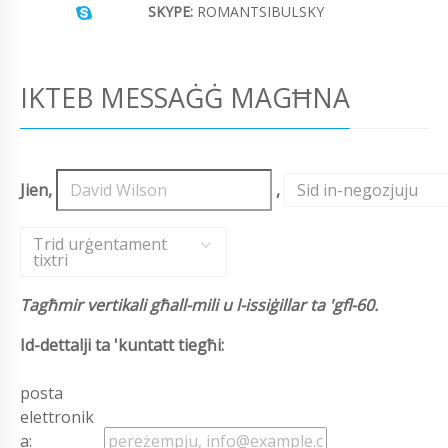
SKYPE:
ROMANTSIBULSKY
IKTEB MESSAĠĠ MAGĦNA
Jien,
,
Sid in-negozjuju
,
Trid urġentament
tixtri
Tagħmir vertikali għall-mili u l-issiġillar ta 'gfl-60.
Id-dettalji ta 'kuntatt tiegħi:
posta
elettronik
a: