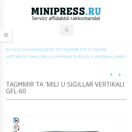
Servizz affidabbli rakkomandat
KATALGU
/
KLASSIFIKAZZJONI TAT-TAGĦMIR TOP-10
/
MAGNI
AWTOMATIĊI GĦALL-MILI U L-IPPAKKJAR TA ’PILLOLI U MATERJALI LIKWIDI
/
TAGĦMIR TA 'MILI U SIĠILLAR VERTIKALI
GFL-60