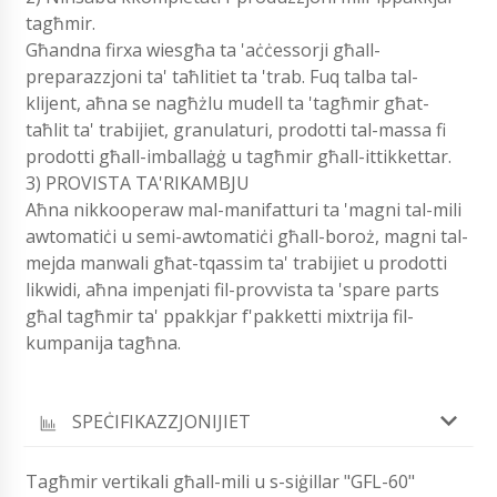
tagħmir.
Għandna firxa wiesgħa ta 'aċċessorji għall-
preparazzjoni ta' taħlitiet ta 'trab. Fuq talba tal-
klijent, aħna se nagħżlu mudell ta 'tagħmir għat-
taħlit ta' trabijiet, granulaturi, prodotti tal-massa fi
prodotti għall-imballaġġ u tagħmir għall-ittikkettar.
3) PROVISTA TA'RIKAMBJU
Aħna nikkooperaw mal-manifatturi ta 'magni tal-mili
awtomatiċi u semi-awtomatiċi għall-boroż, magni tal-
mejda manwali għat-tqassim ta' trabijiet u prodotti
likwidi, aħna impenjati fil-provvista ta 'spare parts
għal tagħmir ta' ppakkjar f'pakketti mixtrija fil-
kumpanija tagħna.
SPEĊIFIKAZZJONIJIET
Tagħmir vertikali għall-mili u s-siġillar "GFL-60"