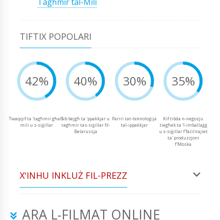
Tagħmir tal-Mili
TIFTIX POPOLARI
42%
40%
30%
35%
Twaqqif ta 'tagħmir għall-
Sib bejgħ ta 'ppakkjar u
Pariri tat-teknoloġija
Kif tibda n-negozju
mili u s-siġillar
tagħmir tas-siġillar fil-
tal-ippakkjar
tiegħek ta 'l-imballaġġ
Belarussja
u s-siġillar f'faċilitajiet
ta' produzzjoni
f'Moska
X'INHU INKLUŻ FIL-PREZZ
ARA L-FILMAT ONLINE