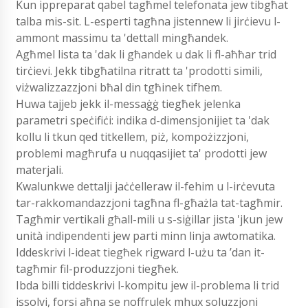
Kun ippreparat qabel tagħmel telefonata jew tibgħat
talba mis-sit. L-esperti tagħna jistennew li jirċievu l-
ammont massimu ta 'dettall mingħandek.
Agħmel lista ta 'dak li għandek u dak li fl-aħħar trid
tirċievi. Jekk tibgħatilna ritratt ta 'prodotti simili,
viżwalizzazzjoni bħal din tgħinek tifhem.
Huwa tajjeb jekk il-messaġġ tiegħek jelenka
parametri speċifiċi: indika d-dimensjonijiet ta 'dak
kollu li tkun qed titkellem, piż, kompożizzjoni,
problemi magħrufa u nuqqasijiet ta' prodotti jew
materjali.
Kwalunkwe dettalji jaċċelleraw il-fehim u l-irċevuta
tar-rakkomandazzjoni tagħna fl-għażla tat-tagħmir.
Tagħmir vertikali għall-mili u s-siġillar jista 'jkun jew
unità indipendenti jew parti minn linja awtomatika.
Iddeskrivi l-ideat tiegħek rigward l-użu ta ’dan it-
tagħmir fil-produzzjoni tiegħek.
Ibda billi tiddeskrivi l-kompitu jew il-problema li trid
issolvi, forsi aħna se noffrulek mhux soluzzjoni