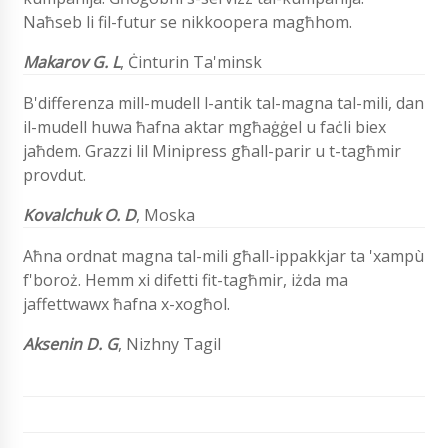
Naħseb li fil-futur se nikkoopera magħhom.
Makarov G. L
,
Ċinturin Ta'minsk
B'differenza mill-mudell l-antik tal-magna tal-mili, dan
il-mudell huwa ħafna aktar mgħaġġel u faċli biex
jaħdem. Grazzi lil Minipress għall-parir u t-tagħmir
provdut.
Kovalchuk O. D
, Moska
Aħna ordnat magna tal-mili għall-ippakkjar ta 'xampù
f'boroż. Hemm xi difetti fit-tagħmir, iżda ma
jaffettwawx ħafna x-xogħol.
Aksenin D. G
, Nizhny Tagil