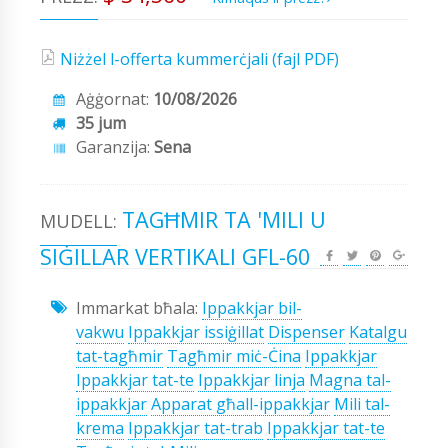
Niżżel l-offerta kummerċjali (fajl PDF)
Aġġornat:
10/08/2026
35 jum
Garanzija:
Sena
TAGĦMIR TA 'MILI U
MUDELL:
SIĠILLAR VERTIKALI GFL-60
Immarkat bħala:
Ippakkjar bil-
vakwu
Ippakkjar issiġillat
Dispenser
Katalgu
tat-tagħmir
Tagħmir miċ-Ċina
Ippakkjar
Ippakkjar tat-te
Ippakkjar linja
Magna tal-
ippakkjar
Apparat għall-ippakkjar
Mili tal-
krema
Ippakkjar tat-trab
Ippakkjar tat-te