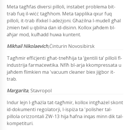
Meta tagħfas diversi pilloli, instabet problema bit-
trab fuq il-wiċċ tagħhom. Meta tapplika qxur fuq
pilloli, it-trab ifixkel l-adeżjoni. Għażilna l-mudell għal
żmien twil u qbilna dan id-disinn. Kollox jaħdem bl-
aħjar mod, kulħadd huwa kuntent.
Mikhail Nikolaevich
,
Ċinturin Novosibirsk
Tagħmir effiċjenti għat-tneħħija ta ’ġentili ta’ pilloli fl-
industrija farmaċewtika. Nfiħ bl-arja kkompressata u
jaħdem flimkien ma 'vacuum cleaner biex jiġbor it-
trab.
Margarita
,
Stavropol
Indur lejn l-għażla tat-tagħmir, kollox intgħażel skont
id-dokumenti regolatorji, l-ispiża ta 'polisher tal-
pillola orizzontali ZW-13 hija ħafna inqas minn dik tal-
kompetituri.