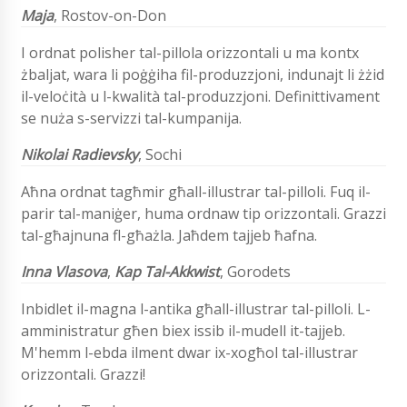
Maja
, Rostov-on-Don
I ordnat polisher tal-pillola orizzontali u ma kontx
żbaljat, wara li poġġiha fil-produzzjoni, indunajt li żżid
il-veloċità u l-kwalità tal-produzzjoni. Definittivament
se nuża s-servizzi tal-kumpanija.
Nikolai
Radievsky
, Sochi
Aħna ordnat tagħmir għall-illustrar tal-pilloli. Fuq il-
parir tal-maniġer, huma ordnaw tip orizzontali. Grazzi
tal-għajnuna fl-għażla. Jaħdem tajjeb ħafna.
Inna Vlasova
,
Kap Tal-Akkwist
, Gorodets
Inbidlet il-magna l-antika għall-illustrar tal-pilloli. L-
amministratur għen biex issib il-mudell it-tajjeb.
M'hemm l-ebda ilment dwar ix-xogħol tal-illustrar
orizzontali. Grazzi!