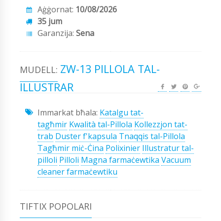
Aġġornat:
10/08/2026
35 jum
Garanzija:
Sena
ZW-13 PILLOLA TAL-
MUDELL:
ILLUSTRAR
Immarkat bħala:
Katalgu tat-
tagħmir
Kwalità tal-Pillola
Kollezzjon tat-
trab
Duster f'kapsula
Tnaqqis tal-Pillola
Tagħmir miċ-Ċina
Polixinier
Illustratur tal-
pilloli
Pilloli
Magna farmaċewtika
Vacuum
cleaner farmaċewtiku
TIFTIX POPOLARI