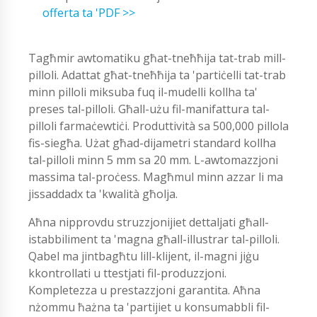
offerta ta 'PDF >>
Tagħmir awtomatiku għat-tneħħija tat-trab mill-
pilloli. Adattat għat-tneħħija ta 'partiċelli tat-trab
minn pilloli miksuba fuq il-mudelli kollha ta'
preses tal-pilloli. Għall-użu fil-manifattura tal-
pilloli farmaċewtiċi. Produttività sa 500,000 pillola
fis-siegħa. Użat għad-dijametri standard kollha
tal-pilloli minn 5 mm sa 20 mm. L-awtomazzjoni
massima tal-proċess. Magħmul minn azzar li ma
jissaddadx ta 'kwalità għolja.
Aħna nipprovdu struzzjonijiet dettaljati għall-
istabbiliment ta 'magna għall-illustrar tal-pilloli.
Qabel ma jintbagħtu lill-klijent, il-magni jiġu
kkontrollati u ttestjati fil-produzzjoni.
Kompletezza u prestazzjoni garantita. Aħna
nżommu ħażna ta 'partijiet u konsumabbli fil-