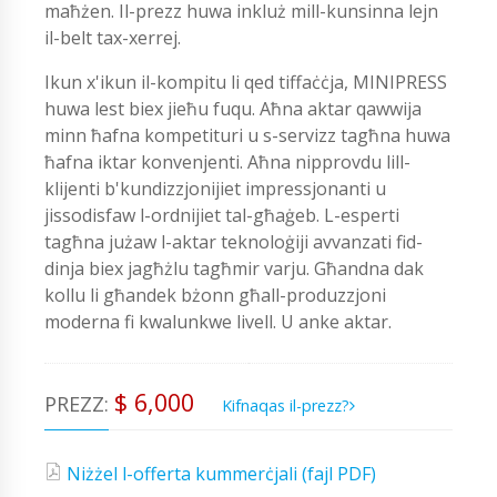
maħżen. Il-prezz huwa inkluż mill-kunsinna lejn
il-belt tax-xerrej.
Ikun x'ikun il-kompitu li qed tiffaċċja, MINIPRESS
huwa lest biex jieħu fuqu. Aħna aktar qawwija
minn ħafna kompetituri u s-servizz tagħna huwa
ħafna iktar konvenjenti. Aħna nipprovdu lill-
klijenti b'kundizzjonijiet impressjonanti u
jissodisfaw l-ordnijiet tal-għaġeb. L-esperti
tagħna jużaw l-aktar teknoloġiji avvanzati fid-
dinja biex jagħżlu tagħmir varju. Għandna dak
kollu li għandek bżonn għall-produzzjoni
moderna fi kwalunkwe livell. U anke aktar.
$ 6,000
PREZZ:
Kifnaqas il-prezz?
Niżżel l-offerta kummerċjali (fajl PDF)