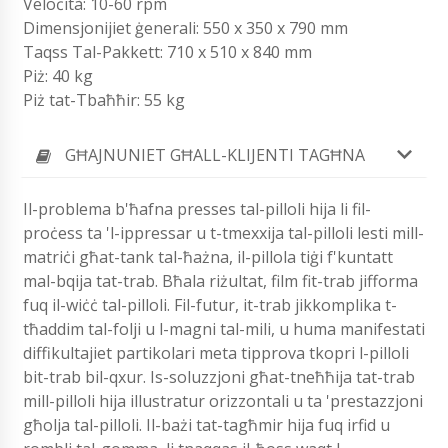
Veloċità: 10-60 rpm
Dimensjonijiet ġenerali: 550 x 350 x 790 mm
Taqss Tal-Pakkett: 710 x 510 x 840 mm
Piż: 40 kg
Piż tat-Tbaħħir: 55 kg
GĦAJNUNIET GĦALL-KLIJENTI TAGĦNA
Il-problema b'ħafna presses tal-pilloli hija li fil-
proċess ta 'l-ippressar u t-tmexxija tal-pilloli lesti mill-
matriċi għat-tank tal-ħażna, il-pillola tiġi f'kuntatt
mal-bqija tat-trab. Bħala riżultat, film fit-trab jifforma
fuq il-wiċċ tal-pilloli. Fil-futur, it-trab jikkomplika t-
tħaddim tal-folji u l-magni tal-mili, u huma manifestati
diffikultajiet partikolari meta tipprova tkopri l-pilloli
bit-trab bil-qxur. Is-soluzzjoni għat-tneħħija tat-trab
mill-pilloli hija illustratur orizzontali u ta 'prestazzjoni
għolja tal-pilloli. Il-bażi tat-tagħmir hija fuq irfid u