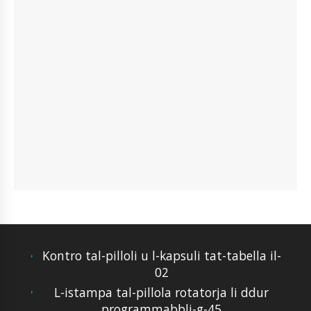
Kontro tal-pilloli u l-kapsuli tat-tabella il-
02
L-istampa tal-pillola rotatorja li ddur
programmabbli-g-45