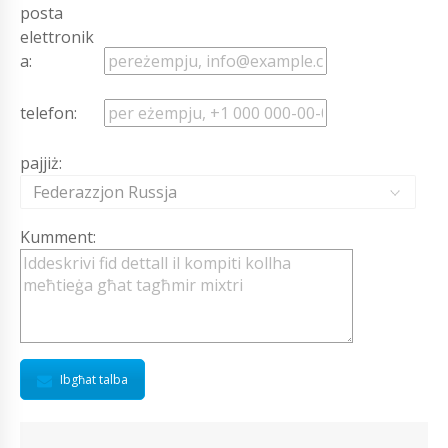
posta
elettronik
a:
telefon:
pajjiż:
Federazzjon Russja
Kumment:
Ibgħat talba