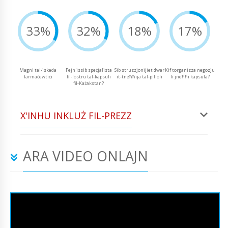
33%
32%
18%
17%
Magni tal-iskeda
Fejn issib speċjalista
Sib struzzjonijiet dwar
Kif torganizza negozju
farmaċewtiċi
fil-lostru tal-kapsuli
it-tneħħija tal-pilloli
li jneħħi kapsula?
fil-Każakstan?
X'INHU INKLUŻ FIL-PREZZ
ARA VIDEO ONLAJN