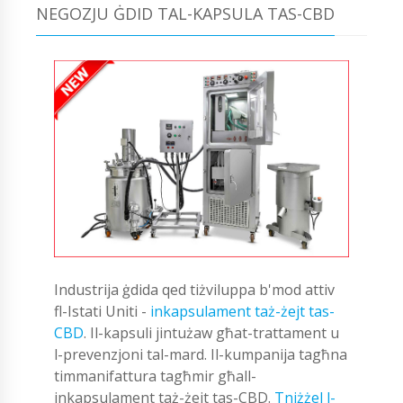
NEGOZJU ĠDID TAL-KAPSULA TAS-CBD
Industrija ġdida qed tiżviluppa b'mod attiv
fl-Istati Uniti -
inkapsulament taż-żejt tas-
CBD
. Il-kapsuli jintużaw għat-trattament u
l-prevenzjoni tal-mard. Il-kumpanija tagħna
timmanifattura tagħmir għall-
inkapsulament taż-żejt tas-CBD.
Tniżżel l-