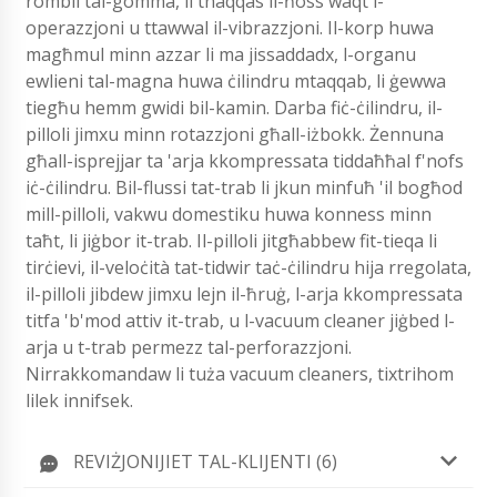
rombli tal-gomma, li tnaqqas il-ħoss waqt l-
operazzjoni u ttawwal il-vibrazzjoni. Il-korp huwa
magħmul minn azzar li ma jissaddadx, l-organu
ewlieni tal-magna huwa ċilindru mtaqqab, li ġewwa
tiegħu hemm gwidi bil-kamin. Darba fiċ-ċilindru, il-
pilloli jimxu minn rotazzjoni għall-iżbokk. Żennuna
għall-isprejjar ta 'arja kkompressata tiddaħħal f'nofs
iċ-ċilindru. Bil-flussi tat-trab li jkun minfuħ 'il bogħod
mill-pilloli, vakwu domestiku huwa konness minn
taħt, li jiġbor it-trab. Il-pilloli jitgħabbew fit-tieqa li
tirċievi, il-veloċità tat-tidwir taċ-ċilindru hija rregolata,
il-pilloli jibdew jimxu lejn il-ħruġ, l-arja kkompressata
titfa 'b'mod attiv it-trab, u l-vacuum cleaner jiġbed l-
arja u t-trab permezz tal-perforazzjoni.
Nirrakkomandaw li tuża vacuum cleaners, tixtrihom
lilek innifsek.
REVIŻJONIJIET TAL-KLIJENTI (6)