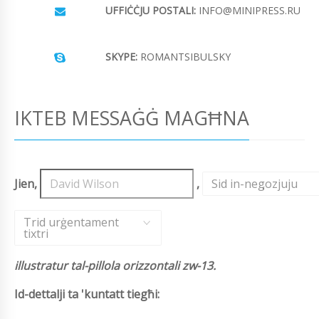
UFFIĊĊJU POSTALI:
INFO@MINIPRESS.RU
SKYPE:
ROMANTSIBULSKY
IKTEB MESSAĠĠ MAGĦNA
Jien,
,
Sid in-negozjuju
,
Trid urġentament
tixtri
illustratur tal-pillola orizzontali zw-13.
Id-dettalji ta 'kuntatt tiegħi: