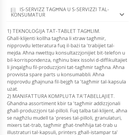
IS-SERVIZZ TAGĦNA U S-SERVIZZI TAL-
KONSUMATUR
1) TEKNOLOĠIJA TAT-TABLET TAGĦLIM.
Għall-klijenti kollha tagħna li xtraw tagħmir,
nipprovdu letteratura fuq il-bażi ta 'trabijiet tal-
mejda. Aħna nwettqu konsultazzjonijiet bit-telefon u
bil-korrispondenza, ngħinu biex issolvi d-diffikultajiet
li jinqalgħu fil-produzzjoni tat-tagħmir tagħna. Aħna
provvista spare parts u konsumabbli. Aħna
nipprovdu għajnuna fil-bejgħ ta 'tagħmir tal-kapsula
użat.
2) MANIFATTURA KOMPLUTA TA'TABELLAJIET.
Għandna assortiment kbir ta 'tagħmir addizzjonali
għall-produzzjoni tal-pilloli. Fuq talba tal-klijent, aħna
se nagħżlu mudell ta 'preses tal-pilloli, granulaturi,
mixers tat-trab, tagħmir għat-tneħħija tat-trab u
illustraturi tal-kapsuli, printers għall-istampar ta'