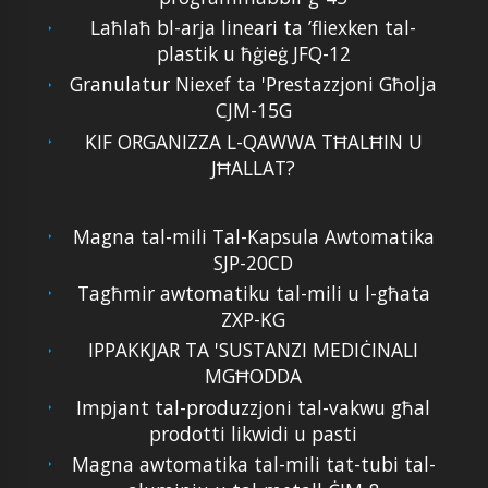
Laħlaħ bl-arja lineari ta ’fliexken tal-
plastik u ħġieġ JFQ-12
Granulatur Niexef ta 'Prestazzjoni Għolja
CJM-15G
KIF ORGANIZZA L-QAWWA TĦALĦIN U
JĦALLAT?
Magna tal-mili Tal-Kapsula Awtomatika
SJP-20CD
Tagħmir awtomatiku tal-mili u l-għata
ZXP-KG
IPPAKKJAR TA 'SUSTANZI MEDIĊINALI
MGĦODDA
Impjant tal-produzzjoni tal-vakwu għal
prodotti likwidi u pasti
Magna awtomatika tal-mili tat-tubi tal-