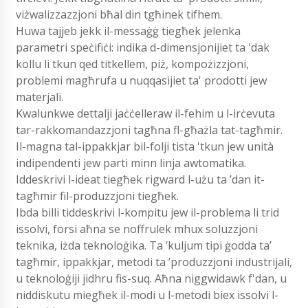
viżwalizzazzjoni bħal din tgħinek tifhem.
Huwa tajjeb jekk il-messaġġ tiegħek jelenka
parametri speċifiċi: indika d-dimensjonijiet ta 'dak
kollu li tkun qed titkellem, piż, kompożizzjoni,
problemi magħrufa u nuqqasijiet ta' prodotti jew
materjali.
Kwalunkwe dettalji jaċċelleraw il-fehim u l-irċevuta
tar-rakkomandazzjoni tagħna fl-għażla tat-tagħmir.
Il-magna tal-ippakkjar bil-folji tista 'tkun jew unità
indipendenti jew parti minn linja awtomatika.
Iddeskrivi l-ideat tiegħek rigward l-użu ta ’dan it-
tagħmir fil-produzzjoni tiegħek.
Ibda billi tiddeskrivi l-kompitu jew il-problema li trid
issolvi, forsi aħna se noffrulek mhux soluzzjoni
teknika, iżda teknoloġika. Ta ’kuljum tipi ġodda ta’
tagħmir, ippakkjar, metodi ta ’produzzjoni industrijali,
u teknoloġiji jidhru fis-suq. Aħna niggwidawk f'dan, u
niddiskutu miegħek il-modi u l-metodi biex issolvi l-