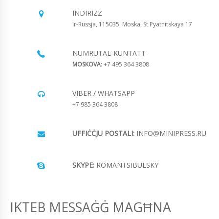
INDIRIZZ
Ir-Russja, 115035, Moska, St Pyatnitskaya 17
NUMRUTAL-KUNTATT
MOSKOVA
: +7 495 364 3808
VIBER / WHATSAPP
+7 985 364 3808
UFFIĊĊJU POSTALI:
INFO@MINIPRESS.RU
SKYPE:
ROMANTSIBULSKY
IKTEB MESSAĠĠ MAGĦNA