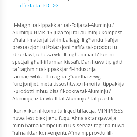
offerta ta 'PDF >>
Il-Magni tal-Ippakkjar tal-Folja tal-Aluminju /
Aluminju HMR-15 juża fojl tal-aluminju kompost
bħala l-materjal tal-imballaġġ, li għandu l-aħjar
prestazzjoni u iżolazzjoni ħafifa tal-prodotti u
idro-dawl, u huwa wkoll mgħammar b'forom
speċjali għall-iffurmar kiesaħ. Dan huwa tip ġdid
ta 'tagħmir tal-ippakkjar fl-industrija
farmaċewtika. Il-magna għandha żewġ
funzjonijiet: meta tissostitwixxi l-moffa, tippakkja
l-prodotti mhux biss fil-qoxra tal-Aluminju /
Aluminju, iżda wkoll tal-Aluminju / tal-plastik.
Ikun x'ikun il-kompitu li qed tiffaċċja, MINIPRESS
huwa lest biex jieħu fuqu. Aħna aktar qawwija
minn ħafna kompetituri u s-servizz tagħna huwa
ħafna iktar konvenjenti. Aħna nipprovdu lill-