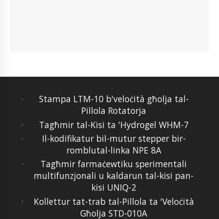
Stampa LTM-10 b'veloċità għolja tal-
Pillola Rotatorja
Tagħmir tal-Kisi ta 'Hydrogel WHM-7
Il-kodifikatur bil-mutur stepper bir-
romblutal-linka NPE 8A
Tagħmir farmaċewtiku sperimentali
multifunzjonali u kaldarun tal-kisi pan-
kisi UNIQ-2
Kollettur tat-trab tal-Pillola ta 'Veloċità
Għolja STD-010A