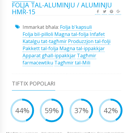
FOLJA TAL-ALUMINJU / ALUMINJU
HMR-15
Immarkat bħala:
Folja b'kapsuli
Folja bil-pilloli
Magna tal-folja
Infafet
Katalgu tat-tagħmir
Produzzjon tal-folji
Pakkett tal-folja
Magna tal-ippakkjar
Apparat għall-ippakkjar
Tagħmir
farmaċewtiku
Tagħmir tal-Mili
TIFTIX POPOLARI
44%
59%
37%
42%