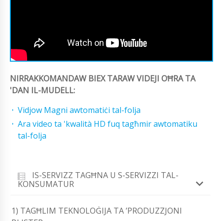
NIRRAKKOMANDAW BIEX TARAW VIDEJI OĦRA TA
'DAN IL-MUDELL:
Vidjow Magni awtomatiċi tal-folja
Ara video ta 'kwalità HD fuq tagħmir awtomatiku
tal-folja
IS-SERVIZZ TAGĦNA U S-SERVIZZI TAL-
KONSUMATUR
1) TAGĦLIM TEKNOLOĠIJA TA ’PRODUZZJONI