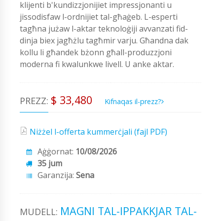
klijenti b'kundizzjonijiet impressjonanti u
jissodisfaw l-ordnijiet tal-għaġeb. L-esperti
tagħna jużaw l-aktar teknoloġiji avvanzati fid-
dinja biex jagħżlu tagħmir varju. Għandna dak
kollu li għandek bżonn għall-produzzjoni
moderna fi kwalunkwe livell. U anke aktar.
$ 33,480
PREZZ:
Kifnaqas il-prezz?
Niżżel l-offerta kummerċjali (fajl PDF)
Aġġornat:
10/08/2026
35 jum
Garanzija:
Sena
MAGNI TAL-IPPAKKJAR TAL-
MUDELL: