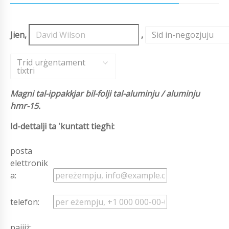
Jien,
,
Sid in-negozjuju
,
Trid urġentament
tixtri
Magni tal-ippakkjar bil-folji tal-aluminju / aluminju
hmr-15.
Id-dettalji ta 'kuntatt tiegħi:
posta
elettronik
a:
telefon:
pajjiż: