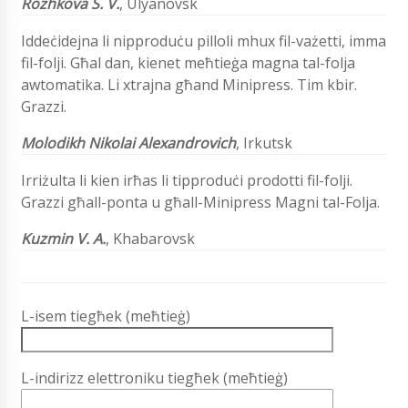
Rozhkova S. V.
, Ulyanovsk
Iddeċidejna li nipproduċu pilloli mhux fil-vażetti, imma
fil-folji. Għal dan, kienet meħtieġa magna tal-folja
awtomatika. Li xtrajna għand Minipress. Tim kbir.
Grazzi.
Molodikh Nikolai Alexandrovich
, Irkutsk
Irriżulta li kien irħas li tipproduċi prodotti fil-folji.
Grazzi għall-ponta u għall-Minipress Magni tal-Folja.
Kuzmin V. A.
, Khabarovsk
L-isem tiegħek (meħtieġ)
L-indirizz elettroniku tiegħek (meħtieġ)