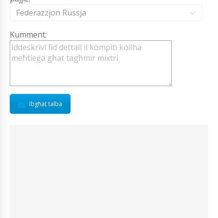
Federazzjon Russja
Kumment:
Ibgħat talba