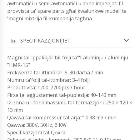
awtomatiċi u semi-awtomatiċi u aħna impenjati fil-
provvista ta' spare parts għal kwalunkwe mudell ta
'magni mixtrija fil-kumpanija tagħna.
SPEĊIFIKAZZJONIJIET
Magni tal-ippakkjar bil-folji ta'"l-aluminju / aluminju
"HMR-15"
Frekwenza tal-ittimbrar: 5-30 darba / min
Numru ta'folji tal-ittimbrar: 3-4 folji
Produttività: 1200-7200pcs / hour
Firxa ta 'aġġustament tal-puplesija: 40-140 mm
Iż-żona u l-fond massimu tal-formazzjoni: 250 × 120 ×
13 mm
Qawwa tal-kompressur tal-arja: ° 0.38 m3 / min
Qawwa: 380V, 50Hz, 6 KW
Speċifikazzjoni tal-Qoxra: