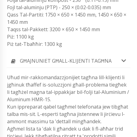
Folja tal-aluminju kompost - 250 ° (0.11-0.15) mm
Fojl tal-aluminju (PTP) - 250 × (0.02-0.035) mm
Qass Tal-Partiti: 1750 × 650 × 1450 mm, 1450 × 650 ×
1450 mm
Taqss tal-Pakkett: 3200 × 650 × 1450 mm
Piż: 1100 kg
Piż tat-Tbaħħir: 1300 kg
GĦAJNUNIET GĦALL-KLIJENTI TAGĦNA
Uħud mir-rakkomandazzjonijiet tagħna lill-klijenti li
jgħinuk tħaffef is-soluzzjoni għall-problema tiegħek
li tagħżel magna tal-ippakkjar bil-folji tal-Aluminium /
Aluminum HMR-15.
Kun ippreparat qabel tagħmel telefonata jew tibgħat
talba mis-sit. L-esperti tagħna jistennew li jirċievu l-
ammont massimu ta 'dettall mingħandek.
Agħmel lista ta 'dak li għandek u dak li fl-aħħar trid
tirċievi. Jekk tibgħatilna ritratt ta 'prodotti simili,