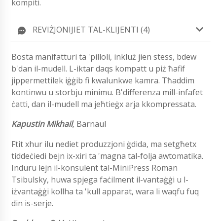
kompiti.
REVIŻJONIJIET TAL-KLIJENTI (4)
Bosta manifatturi ta 'pilloli, inkluż jien stess, bdew
b'dan il-mudell. L-iktar daqs kompatt u piż ħafif
jippermettilek iġġib fi kwalunkwe kamra. Tħaddim
kontinwu u storbju minimu. B'differenza mill-infafet
ċatti, dan il-mudell ma jeħtieġx arja kkompressata.
Kapustin Mikhail
,
Barnaul
Ftit xhur ilu nediet produzzjoni ġdida, ma setgħetx
tiddeċiedi bejn ix-xiri ta 'magna tal-folja awtomatika.
Induru lejn il-konsulent tal-MiniPress Roman
Tsibulsky, huwa spjega faċilment il-vantaġġi u l-
iżvantaġġi kollha ta 'kull apparat, wara li waqfu fuq
din is-serje.