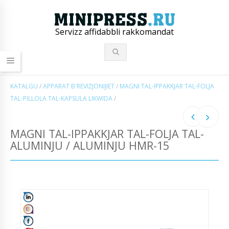
Servizz affidabbli rakkomandat
KATALGU
/
APPARAT B'REVIŻJONIJIET
/
MAGNI TAL-IPPAKKJAR TAL-FOLJA
TAL-PILLOLA TAL-KAPSULA LIKWIDA
/
MAGNI TAL-IPPAKKJAR TAL-FOLJA TAL-
ALUMINJU / ALUMINJU HMR-15