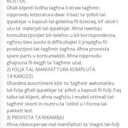
BLISTER.
Għall-klijenti kollha tagħna li xtraw tagħmir,
nipprovdu letteratura dwar il-bażi ta 'pilloli tal-
ippakkjar u kapsuli tal-ġelatina fil-bżieżaq, kif ukoll l-
użu ta' materjali tal-ippakkjar. Aħna nwettqu
konsultazzjonijiet bit-telefon u bil-korrispondenza,
ngħinu biex issolvi d-diffikultajiet li jinqalgħu fil-
produzzjoni tat-tagħmir tagħna. Aħna provvista
spare parts u konsumabbli. Aħna nipprovdu
għajnuna fil-bejgħ ta 'tagħmir użat.
2) FOLJA TAL-MANIFATTURA KOMPLUTA
TA'KAROZZI.
Għandna assortiment kbir ta 'tagħmir awtomatiku
tal-folja għall-ippakkjar ta' pilloli u kapsuli fil-folji. Fuq
talba tal-klijent, aħna nagħżlu l-mudell ottimali tat-
tagħmir skont in-numru ta 'ċelloli u l-forma tal-
pakkett lest.
3) PROVISTA TA'RIKAMBJU
Aħna nikkooperaw mal-manifatturi ta 'magni tal-folji