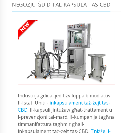
NEGOZJU ĠDID TAL-KAPSULA TAS-CBD
Industrija ġdida qed tiżviluppa b'mod attiv
fl-Istati Uniti -
inkapsulament taż-żejt tas-
CBD
. Il-kapsuli jintużaw għat-trattament u
l-prevenzjoni tal-mard. Il-kumpanija tagħna
timmanifattura tagħmir għall-
inkapsulament taż-żejt tas-CBD.
Tniżżel l-