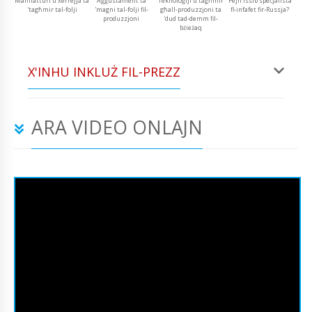
Manifatturi u xerrejja ta
Aġġustament ta
Teknoloġiji u tagħmir
Fejn issib speċjalista
'tagħmir tal-folji
'magni tal-folji fil-
għall-produzzjoni ta
fl-infafet fir-Russja?
produzzjoni
'dud tad-demm fil-
bżieżaq
X'INHU INKLUŻ FIL-PREZZ
ARA VIDEO ONLAJN