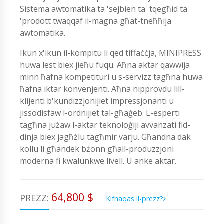
Sistema awtomatika ta 'sejbien ta' tqegħid ta
'prodott twaqqaf il-magna għat-tneħħija
awtomatika.
Ikun x'ikun il-kompitu li qed tiffaċċja, MINIPRESS
huwa lest biex jieħu fuqu. Aħna aktar qawwija
minn ħafna kompetituri u s-servizz tagħna huwa
ħafna iktar konvenjenti. Aħna nipprovdu lill-
klijenti b'kundizzjonijiet impressjonanti u
jissodisfaw l-ordnijiet tal-għaġeb. L-esperti
tagħna jużaw l-aktar teknoloġiji avvanzati fid-
dinja biex jagħżlu tagħmir varju. Għandna dak
kollu li għandek bżonn għall-produzzjoni
moderna fi kwalunkwe livell. U anke aktar.
64,800 $
PREZZ:
Kifnaqas il-prezz?