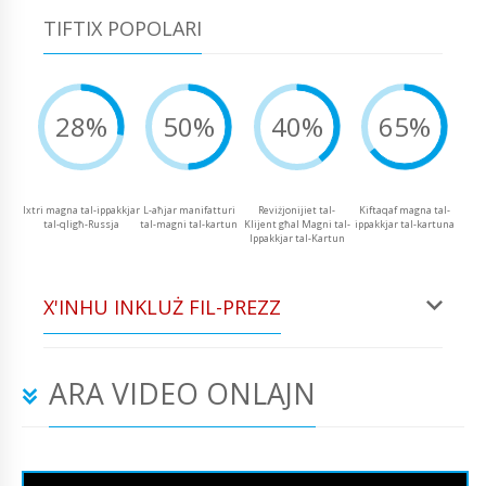
TIFTIX POPOLARI
28%
50%
40%
65%
Ixtri magna tal-ippakkjar
L-aħjar manifatturi
Reviżjonijiet tal-
Kiftaqaf magna tal-
tal-qligħ-Russja
tal-magni tal-kartun
Klijent għal Magni tal-
ippakkjar tal-kartuna
Ippakkjar tal-Kartun
X'INHU INKLUŻ FIL-PREZZ
ARA VIDEO ONLAJN