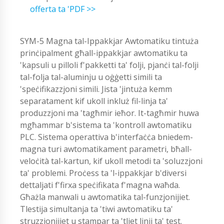
offerta ta 'PDF >>
SYM-5 Magna tal-Ippakkjar Awtomatiku tintuża
prinċipalment għall-ippakkjar awtomatiku ta
'kapsuli u pilloli f'pakketti ta' folji, pjanċi tal-folji
tal-folja tal-aluminju u oġġetti simili ta
'speċifikazzjoni simili. Jista 'jintuża kemm
separatament kif ukoll inkluż fil-linja ta'
produzzjoni ma 'tagħmir ieħor. It-tagħmir huwa
mgħammar b'sistema ta 'kontroll awtomatiku
PLC. Sistema operattiva b'interfaċċa bniedem-
magna turi awtomatikament parametri, bħall-
veloċità tal-kartun, kif ukoll metodi ta 'soluzzjoni
ta' problemi. Proċess ta 'l-ippakkjar b'diversi
dettaljati f'firxa speċifikata f'magna waħda.
Għażla manwali u awtomatika tal-funzjonijiet.
Tlestija simultanja ta 'tiwi awtomatiku ta'
struzzjonijiet u stampar ta 'tliet linji ta' test.