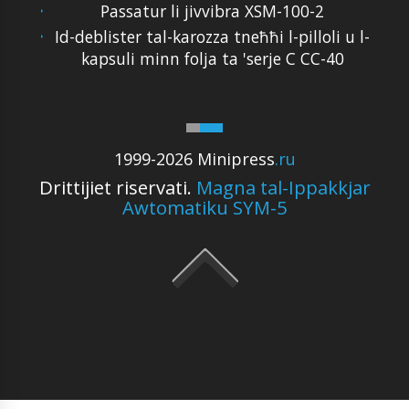
Passatur li jivvibra XSM-100-2
Id-deblister tal-karozza tneħħi l-pilloli u l-
kapsuli minn folja ta 'serje C CC-40
1999-2026 Minipress
.ru
Drittijiet riservati.
Magna tal-Ippakkjar
Awtomatiku SYM-5