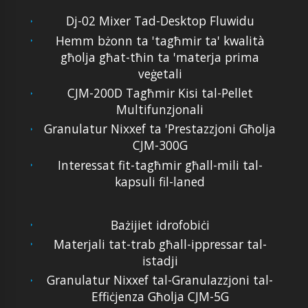
Dj-02 Mixer Tad-Desktop Fluwidu
Hemm bżonn ta 'tagħmir ta' kwalità
għolja għat-tħin ta 'materja prima
veġetali
CJM-200D Tagħmir Kisi tal-Pellet
Multifunzjonali
Granulatur Nixxef ta 'Prestazzjoni Għolja
CJM-300G
Interessat fit-tagħmir għall-mili tal-
kapsuli fil-laned
Bażijiet idrofobiċi
Materjali tat-trab għall-ippressar tal-
istadji
Granulatur Nixxef tal-Granulazzjoni tal-
Effiċjenza Għolja CJM-5G