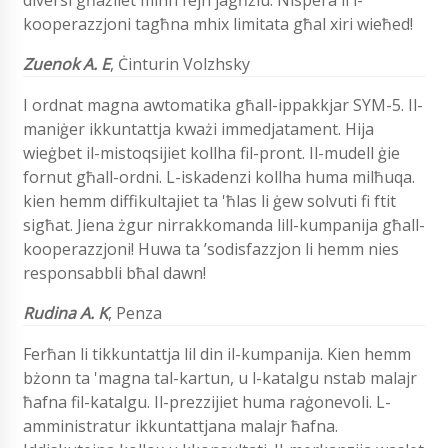
diversi għażliet minn fejn jagħżlu. Nispera li l-
kooperazzjoni tagħna mhix limitata għal xiri wieħed!
Zuenok A. E
, Ċinturin Volzhsky
I ordnat magna awtomatika għall-ippakkjar SYM-5. Il-
maniġer ikkuntattja kważi immedjatament. Hija
wieġbet il-mistoqsijiet kollha fil-pront. Il-mudell ġie
fornut għall-ordni. L-iskadenzi kollha huma milħuqa.
kien hemm diffikultajiet ta 'ħlas li ġew solvuti fi ftit
sigħat. Jiena żgur nirrakkomanda lill-kumpanija għall-
kooperazzjoni! Huwa ta ’sodisfazzjon li hemm nies
responsabbli bħal dawn!
Rudina A. K
, Penza
Ferħan li tikkuntattja lil din il-kumpanija. Kien hemm
bżonn ta 'magna tal-kartun, u l-katalgu nstab malajr
ħafna fil-katalgu. Il-prezzijiet huma raġonevoli. L-
amministratur ikkuntattjana malajr ħafna.