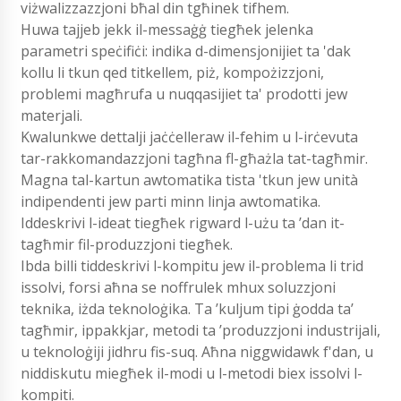
viżwalizzazzjoni bħal din tgħinek tifhem.
Huwa tajjeb jekk il-messaġġ tiegħek jelenka
parametri speċifiċi: indika d-dimensjonijiet ta 'dak
kollu li tkun qed titkellem, piż, kompożizzjoni,
problemi magħrufa u nuqqasijiet ta' prodotti jew
materjali.
Kwalunkwe dettalji jaċċelleraw il-fehim u l-irċevuta
tar-rakkomandazzjoni tagħna fl-għażla tat-tagħmir.
Magna tal-kartun awtomatika tista 'tkun jew unità
indipendenti jew parti minn linja awtomatika.
Iddeskrivi l-ideat tiegħek rigward l-użu ta ’dan it-
tagħmir fil-produzzjoni tiegħek.
Ibda billi tiddeskrivi l-kompitu jew il-problema li trid
issolvi, forsi aħna se noffrulek mhux soluzzjoni
teknika, iżda teknoloġika. Ta ’kuljum tipi ġodda ta’
tagħmir, ippakkjar, metodi ta ’produzzjoni industrijali,
u teknoloġiji jidhru fis-suq. Aħna niggwidawk f'dan, u
niddiskutu miegħek il-modi u l-metodi biex issolvi l-
kompiti.