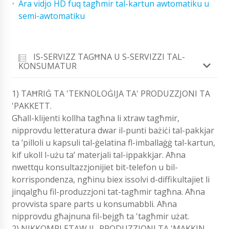
Ara vidjo HD fuq tagħmir tal-kartun awtomatiku u
semi-awtomatiku
IS-SERVIZZ TAGĦNA U S-SERVIZZI TAL-
KONSUMATUR
1) TAĦRIĠ TA 'TEKNOLOĠIJA TA' PRODUZZJONI TA
'PAKKETT.
Għall-klijenti kollha tagħna li xtraw tagħmir,
nipprovdu letteratura dwar il-punti bażiċi tal-pakkjar
ta ’pilloli u kapsuli tal-ġelatina fl-imballaġġ tal-kartun,
kif ukoll l-użu ta’ materjali tal-ippakkjar. Aħna
nwettqu konsultazzjonijiet bit-telefon u bil-
korrispondenza, ngħinu biex issolvi d-diffikultajiet li
jinqalgħu fil-produzzjoni tat-tagħmir tagħna. Aħna
provvista spare parts u konsumabbli. Aħna
nipprovdu għajnuna fil-bejgħ ta 'tagħmir użat.
2) NIKKOMPLETAW IL-PRODUZZJONI TA 'MAKKIN