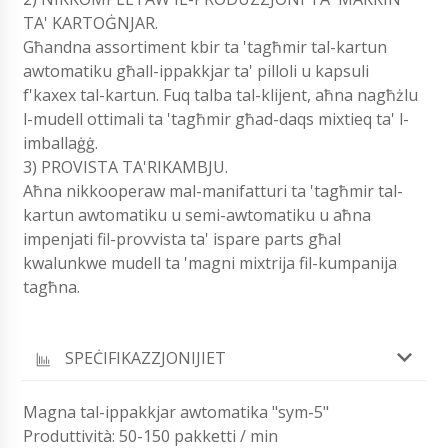
TA' KARTOĠNJAR.
Għandna assortiment kbir ta 'tagħmir tal-kartun
awtomatiku għall-ippakkjar ta' pilloli u kapsuli
f'kaxex tal-kartun. Fuq talba tal-klijent, aħna nagħżlu
l-mudell ottimali ta 'tagħmir għad-daqs mixtieq ta' l-
imballaġġ.
3) PROVISTA TA'RIKAMBJU.
Aħna nikkooperaw mal-manifatturi ta 'tagħmir tal-
kartun awtomatiku u semi-awtomatiku u aħna
impenjati fil-provvista ta' ispare parts għal
kwalunkwe mudell ta 'magni mixtrija fil-kumpanija
tagħna.
SPEĊIFIKAZZJONIJIET
Magna tal-ippakkjar awtomatika "sym-5"
Produttività: 50-150 pakketti / min