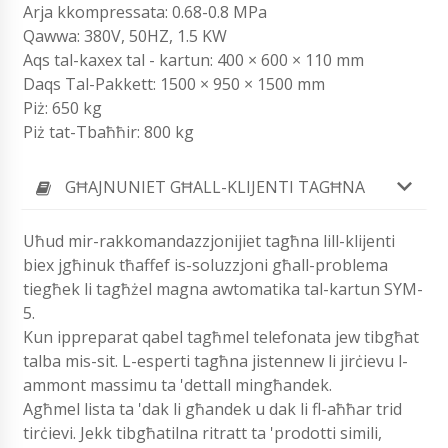
Arja kkompressata: 0.68-0.8 MPa
Qawwa: 380V, 50HZ, 1.5 KW
Aqs tal-kaxex tal - kartun: 400 × 600 × 110 mm
Daqs Tal-Pakkett: 1500 × 950 × 1500 mm
Piż: 650 kg
Piż tat-Tbaħħir: 800 kg
GĦAJNUNIET GĦALL-KLIJENTI TAGĦNA
Uħud mir-rakkomandazzjonijiet tagħna lill-klijenti
biex jgħinuk tħaffef is-soluzzjoni għall-problema
tiegħek li tagħżel magna awtomatika tal-kartun SYM-
5.
Kun ippreparat qabel tagħmel telefonata jew tibgħat
talba mis-sit. L-esperti tagħna jistennew li jirċievu l-
ammont massimu ta 'dettall mingħandek.
Agħmel lista ta 'dak li għandek u dak li fl-aħħar trid
tirċievi. Jekk tibgħatilna ritratt ta 'prodotti simili,