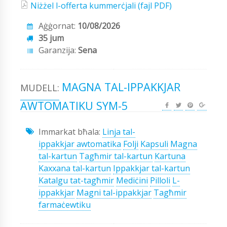
Niżżel l-offerta kummerċjali (fajl PDF)
Aġġornat:
10/08/2026
35 jum
Garanzija:
Sena
MAGNA TAL-IPPAKKJAR
MUDELL:
AWTOMATIKU SYM-5
Immarkat bħala:
Linja tal-
ippakkjar awtomatika
Folji
Kapsuli
Magna
tal-kartun
Tagħmir tal-kartun
Kartuna
Kaxxana tal-kartun
Ippakkjar tal-kartun
Katalgu tat-tagħmir
Mediċini
Pilloli
L-
ippakkjar
Magni tal-ippakkjar
Tagħmir
farmaċewtiku