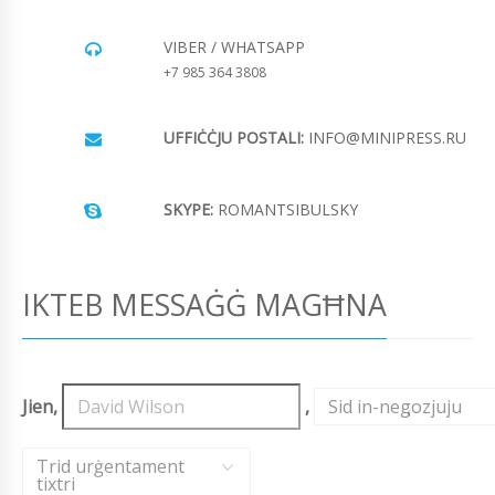
VIBER / WHATSAPP
+7 985 364 3808
UFFIĊĊJU POSTALI:
INFO@MINIPRESS.RU
SKYPE:
ROMANTSIBULSKY
IKTEB MESSAĠĠ MAGĦNA
Jien,
,
Sid in-negozjuju
,
Trid urġentament
tixtri