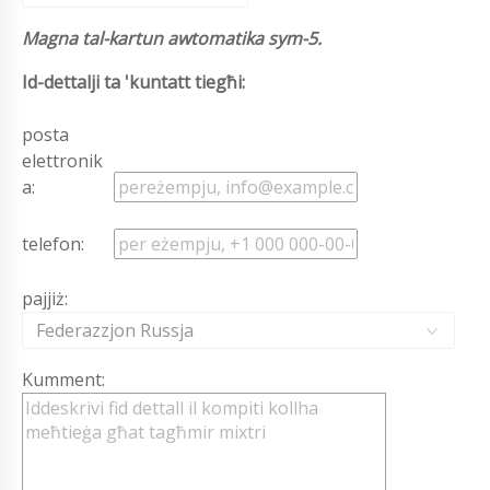
Magna tal-kartun awtomatika sym-5.
Id-dettalji ta 'kuntatt tiegħi:
posta
elettronik
a:
telefon:
pajjiż:
Federazzjon Russja
Kumment: