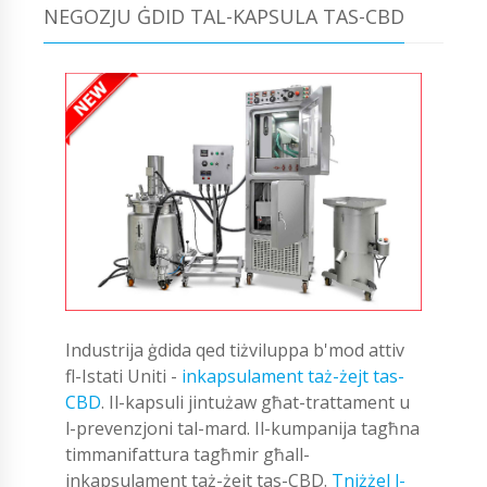
NEGOZJU ĠDID TAL-KAPSULA TAS-CBD
Industrija ġdida qed tiżviluppa b'mod attiv
fl-Istati Uniti -
inkapsulament taż-żejt tas-
CBD
. Il-kapsuli jintużaw għat-trattament u
l-prevenzjoni tal-mard. Il-kumpanija tagħna
timmanifattura tagħmir għall-
inkapsulament taż-żejt tas-CBD.
Tniżżel l-