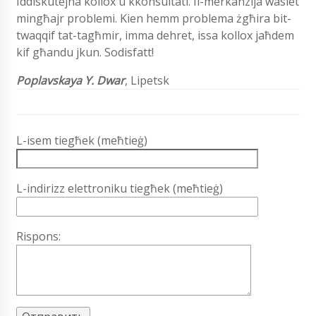
Iddiskutejna kollox u kkonsultati. Il-merkanzija waslet
mingħajr problemi. Kien hemm problema żgħira bit-
twaqqif tat-tagħmir, imma dehret, issa kollox jaħdem
kif għandu jkun. Sodisfatt!
Poplavskaya Y. Dwar
,
Lipetsk
L-isem tiegħek (meħtieġ)
L-indirizz elettroniku tiegħek (meħtieġ)
Rispons: