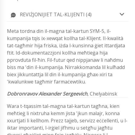
REVIŻJONIJIET TAL-KLIJENTI (4)
Meta tordna din il-magna tal-kartun SYM-5, il-
kumpanija tqis ix-xewqat kollha tal-Klijent. Il-kwalità
tat-tagħmir hija friska, iżda l-kunsinna ġiet ittardjata
ftit. Id-dokumentazzjoni kollha meħtieġa hija
pprovduta fil-ħin. Fil-futur qed nippjanaw li naħdmu
biss ma 'din il-kumpanija. Nirrakkomanda lil kulħadd
biex jikkuntattja lil din il-kumpanija għax-xiri ta
'kwalunkwe tagħmir farmaċewtiku.
Dobronravov Alexander Sergeevich
, Chelyabinsk
Wara t-tqassim tal-magna tal-kartun tagħna, kien
meħtieġ li nixtruha kemm jista 'jkun malajr, konna
xxurtjati li kellhom. Prezz tajjeb, servizz eċċellenti, u l-
iktar importanti, l-irġiel jifhmu u setgħu jagħtu