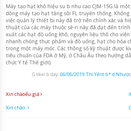
Máy tạo hạt khô hiệu su b nhu cao CJM-15G là một 
dòng máy tạo hạt tầng sôi FL truyền thống. Không ch
việc quản lý thiết bị này đã trở nên chính xác và 
thuật của các máy thuộc sê-ri này đã đạt đến trình
xuất các hạt đồ uống khô, nguyên liệu thô cho viên
nhanh chóng thực phẩm và đồ uống, hạt cho hóa chấ
trong một máy móc. Các thông số kỹ thuật được ki
tiêu chuẩn của FDA ở Mỹ, ở Châu Âu theo hướng d
chức Y tế Thế giới).
G likei b day.
06/06/2019
Thi Yếnt b* d Nhược
Xin chàoểu giá
Xin chào.
G