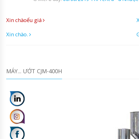
Xin chàoểu giá
Xin chào.
G
MÁY... ƯỚT CJM-400H