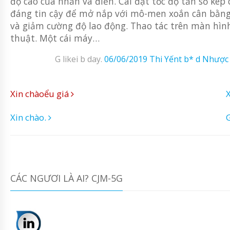
độ cao của nhấn và điền. Cài đặt tốc độ tần số kép
đáng tin cậy để mở nắp với mô-men xoắn cân bằng 
và giảm cường độ lao động. Thao tác trên màn hình
thuật. Một cái máy…
G likei b day.
06/06/2019
Thi Yếnt b* d Nhược
Xin chàoểu giá
Xin chào.
G
CÁC NGƯƠI LÀ AI? CJM-5G