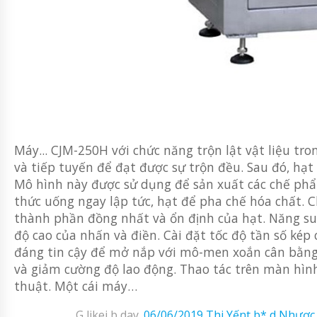
Máy... CJM-250H với chức năng trộn lật vật liệu tr
và tiếp tuyến để đạt được sự trộn đều. Sau đó, hạ
Mô hình này được sử dụng để sản xuất các chế phẩm
thức uống ngay lập tức, hạt để pha chế hóa chất. 
thành phần đồng nhất và ổn định của hạt. Năng suấ
độ cao của nhấn và điền. Cài đặt tốc độ tần số kép
đáng tin cậy để mở nắp với mô-men xoắn cân bằng 
và giảm cường độ lao động. Thao tác trên màn hình
thuật. Một cái máy…
G likei b day.
06/06/2019
Thi Yếnt b* d Nhược