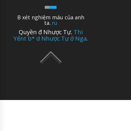
B xét nghiệm máu của anh
ta.
.ru
Quyền đ Nhược Tự.
Thi
Yếnt b* d Nhược Tự ở Nga.