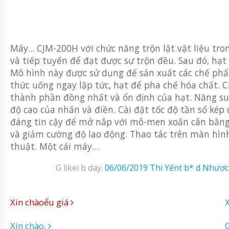
Máy... CJM-200H với chức năng trộn lật vật liệu tr
và tiếp tuyến để đạt được sự trộn đều. Sau đó, hạ
Mô hình này được sử dụng để sản xuất các chế phẩm
thức uống ngay lập tức, hạt để pha chế hóa chất. 
thành phần đồng nhất và ổn định của hạt. Năng suấ
độ cao của nhấn và điền. Cài đặt tốc độ tần số kép
đáng tin cậy để mở nắp với mô-men xoắn cân bằng 
và giảm cường độ lao động. Thao tác trên màn hình
thuật. Một cái máy…
G likei b day.
06/06/2019
Thi Yếnt b* d Nhược
Xin chàoểu giá
Xin chào.
G