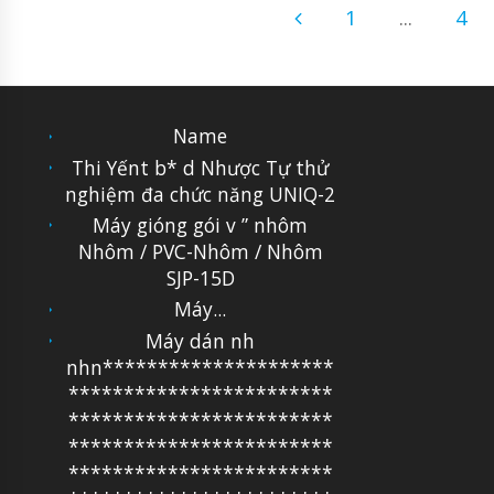
1
...
4
Name
Thi Yếnt b* d Nhược Tự thử
nghiệm đa chức năng UNIQ-2
Máy gióng gói v ” nhôm
Nhôm / PVC-Nhôm / Nhôm
SJP-15D
Máy...
Máy dán nh
nhn*********************
************************
************************
************************
************************