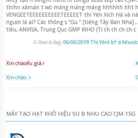
thihn xámán t wò máng máng máng hhhhhh hht h wôi t
VENGEETEEEEEEEEEETEEEEET thi Yến Xích Hà và nài
ngươi là ai? Các thông s “Gu ” [tiếng Tây Ban Nha]
tiêu, ANVISA, Trung Quc GMP WHO (Tí ch ch ch ch c il 
G likei b day.
06/06/2019
Thi Yếnt b* d Nhược
Xin chàoểu giá
Xin chào.
G
MÁY TẠO HẠT KHÔ HIỆU SU B NHU CAO CJM-15G