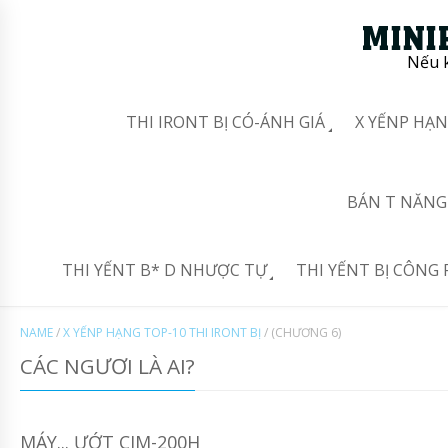
Nếu k
THI IRONT BỊ CÓ-ÁNH GIÁ
X YẾNP HẠN
BÁN T NĂNG 
THI YẾNT B* D NHƯỢC TỰ
THI YẾNT BỊ CÔNG 
NAME
/
X YẾNP HẠNG TOP-10 THI IRONT BỊ
/
(CHƯƠNG 6)
CÁC NGƯƠI LÀ AI?
MÁY... ƯỚT CJM-200H