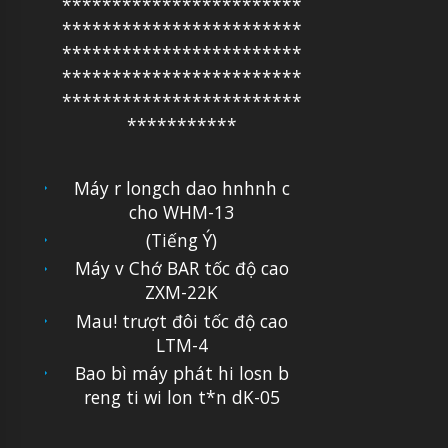
************************
************************
************************
************************
************************
***********
Máy r longch dao hnhnh c
cho WHM-13
(Tiếng Ý)
Máy v Chớ BAR tốc độ cao
ZXM-22K
Mau! trượt đôi tốc độ cao
LTM-4
Bao bì máy phát hi losn b
reng ti wi lon t*n dK-05