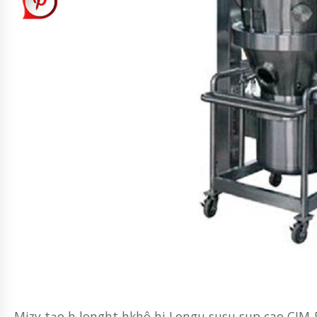
Mizy tạo h longht hkhô hi Longu susu sup cao CJ