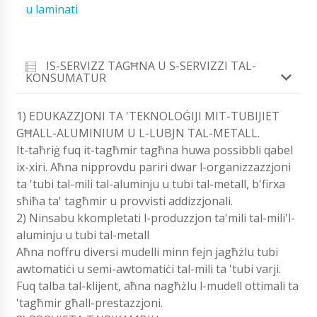
u laminati
IS-SERVIZZ TAGĦNA U S-SERVIZZI TAL-
KONSUMATUR
1) EDUKAZZJONI TA 'TEKNOLOĠIJI MIT-TUBIJIET
GĦALL-ALUMINIUM U L-LUBJN TAL-METALL.
It-taħriġ fuq it-tagħmir tagħna huwa possibbli qabel
ix-xiri. Aħna nipprovdu pariri dwar l-organizzazzjoni
ta 'tubi tal-mili tal-aluminju u tubi tal-metall, b'firxa
sħiħa ta' tagħmir u provvisti addizzjonali.
2) Ninsabu kkompletati l-produzzjon ta'mili tal-mili'l-
aluminju u tubi tal-metall
Aħna noffru diversi mudelli minn fejn jagħżlu tubi
awtomatiċi u semi-awtomatiċi tal-mili ta 'tubi varji.
Fuq talba tal-klijent, aħna nagħżlu l-mudell ottimali ta
'tagħmir għall-prestazzjoni.