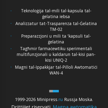
Teknoloġija tal-mili tal-kapsula tal-
ġelatina iebsa
Analizzatur tat-Trasparenza tal-Ġelatina
TM-02
Preparazzjoni u mili ta 'kapsuli tal-
ġelatina
Tagħmir farmaċewtiku sperimentali
multifunzjonali u kaldarun tal-kisi pan-
kisi UNIQ-2
Magni tal-Ippakkjar tal-Pilloli Awtomatiċi
WAN-4
1999-2026 Minipress
.ru
Russja Moska.
Drittijiet riservati.
Magna awtomatika