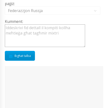
pajjiż:
Federazzjon Russja
Kumment:
Ibgħat talba