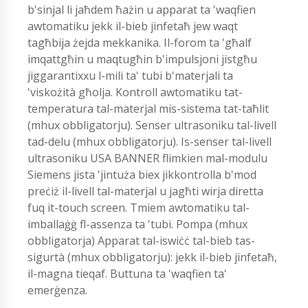
b'sinjal li jaħdem ħażin u apparat ta 'waqfien
awtomatiku jekk il-bieb jinfetaħ jew waqt
tagħbija żejda mekkanika. Il-forom ta 'għalf
imqattgħin u maqtugħin b'impulsjoni jistgħu
jiggarantixxu l-mili ta' tubi b'materjali ta
'viskożità għolja. Kontroll awtomatiku tat-
temperatura tal-materjal mis-sistema tat-taħlit
(mhux obbligatorju). Senser ultrasoniku tal-livell
tad-delu (mhux obbligatorju). Is-senser tal-livell
ultrasoniku USA BANNER flimkien mal-modulu
Siemens jista 'jintuża biex jikkontrolla b'mod
preċiż il-livell tal-materjal u jagħti wirja diretta
fuq it-touch screen. Tmiem awtomatiku tal-
imballaġġ fl-assenza ta 'tubi. Pompa (mhux
obbligatorja) Apparat tal-iswiċċ tal-bieb tas-
sigurtà (mhux obbligatorju): jekk il-bieb jinfetaħ,
il-magna tieqaf. Buttuna ta 'waqfien ta'
emerġenza.