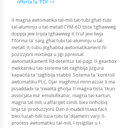
offerta ta 'PDF >>
Il-magna awtomatika tal-mili tat-tubi għat-tubi
tal-aluminju u tal-metall CYM-6D tista 'tgħawweġ
doppja jew tripla tgħawweġ it-truf jew liwja
f'forma ta' sarġ għal tubi tal-aluminju u tal-
metall. It-tubu jitgħabba awtomatikament fil-
pożizzjoni mixtieqa u jiġi ppressat
awtomatikament fid-detentur tal-pajp. Il-gearbox
mekkaniku tas-sistema tat-tagħbija jiżgura
kapaċità ta 'tagħbija stabbli. Sistema ta 'kontroll
awtomatiku PLC. Djar magħmul minn azzar li ma
jissaddadx ta 'kwalità għolja. Il-magna tista 'tkun
assoċjata ma' emulsifikatur, magna tal-kartun,
magna tal-mili u affarijiet simili. biex tinħoloq
linja ta 'produzzjoni. Dan il-mudell huwa faċli
biex tużah billi tuża tubi ta 'dijametri varji. Il-
proċess awtomatiku tal-mili, l-issiġillar u l-