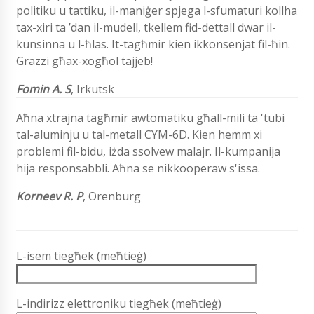
politiku u tattiku, il-maniġer spjega l-sfumaturi kollha
tax-xiri ta ’dan il-mudell, tkellem fid-dettall dwar il-
kunsinna u l-ħlas. It-tagħmir kien ikkonsenjat fil-ħin.
Grazzi għax-xogħol tajjeb!
Fomin A. S
, Irkutsk
Aħna xtrajna tagħmir awtomatiku għall-mili ta 'tubi
tal-aluminju u tal-metall CYM-6D. Kien hemm xi
problemi fil-bidu, iżda ssolvew malajr. Il-kumpanija
hija responsabbli. Aħna se nikkooperaw s'issa.
Korneev R. P
, Orenburg
L-isem tiegħek (meħtieġ)
L-indirizz elettroniku tiegħek (meħtieġ)