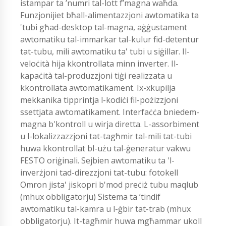
istampar ta ’numri tal-lott f’magna waħda.
Funzjonijiet bħall-alimentazzjoni awtomatika ta
'tubi għad-desktop tal-magna, aġġustament
awtomatiku tal-immarkar tal-kulur fid-detentur
tat-tubu, mili awtomatiku ta' tubi u siġillar. Il-
veloċità hija kkontrollata minn inverter. Il-
kapaċità tal-produzzjoni tiġi realizzata u
kkontrollata awtomatikament. Ix-xkupilja
mekkanika tipprintja l-kodiċi fil-pożizzjoni
ssettjata awtomatikament. Interfaċċa bniedem-
magna b'kontroll u wirja diretta. L-assorbiment
u l-lokalizzazzjoni tat-tagħmir tal-mili tat-tubi
huwa kkontrollat ​​bl-użu tal-ġeneratur vakwu
FESTO oriġinali. Sejbien awtomatiku ta 'l-
inverżjoni tad-direzzjoni tat-tubu: fotokell
Omron jista' jiskopri b'mod preċiż tubu maqlub
(mhux obbligatorju) Sistema ta ’tindif
awtomatiku tal-kamra u l-ġbir tat-trab (mhux
obbligatorju). It-tagħmir huwa mgħammar ukoll