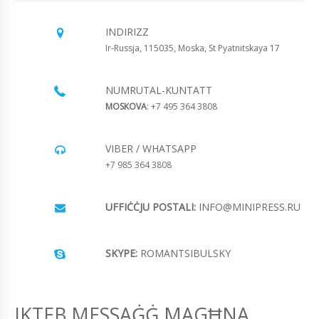
INDIRIZZ
Ir-Russja, 115035, Moska, St Pyatnitskaya 17
NUMRUTAL-KUNTATT
MOSKOVA
: +7 495 364 3808
VIBER / WHATSAPP
+7 985 364 3808
UFFIĊĊJU POSTALI:
INFO@MINIPRESS.RU
SKYPE:
ROMANTSIBULSKY
IKTEB MESSAĠĠ MAGĦNA