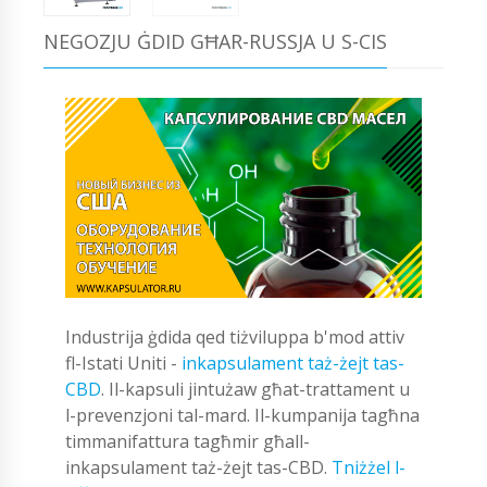
NEGOZJU ĠDID GĦAR-RUSSJA U S-CIS
Industrija ġdida qed tiżviluppa b'mod attiv
fl-Istati Uniti -
inkapsulament taż-żejt tas-
CBD
. Il-kapsuli jintużaw għat-trattament u
l-prevenzjoni tal-mard. Il-kumpanija tagħna
timmanifattura tagħmir għall-
inkapsulament taż-żejt tas-CBD.
Tniżżel l-