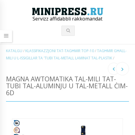
Servizz affidabbli rakkomandat
KATALGU
/
KLASSIFIKAZZJONI TAT-TAGĦMIR TOP-10
/
TAGĦMIR GĦALL-
MILI U L-ISSIĠILLAR TA 'TUBI TAL-METALL LAMINAT TAL-PLASTIK
/
MAGNA AWTOMATIKA TAL-MILI TAT-
TUBI TAL-ALUMINJU U TAL-METALL ĊIM-
6D