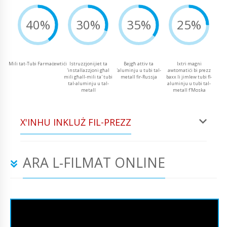
40%
30%
35%
25%
Mili tat-Tubi Farmaċewtiċi
Istruzzjonijiet ta
Bejgħ attiv ta
Ixtri magni
'installazzjoni għal
'aluminju u tubi tal-
awtomatiċi bi prezz
mili għall-mili ta' tubi
metall fir-Russja
baxx li jimlew tubi fl-
tal-aluminju u tal-
aluminju u tubi tal-
metall
metall f'Moska
X'INHU INKLUŻ FIL-PREZZ
ARA L-FILMAT ONLINE