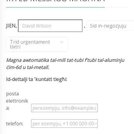
JIEN,
,
Sid in-negozjuju
,
Trid urġentament
tixtri
Magna awtomatika tal-mili tat-tubi f'tubi tal-aluminju
ċim-6d u tal-metall.
Id-dettalji ta 'kuntatt tiegħi:
posta
elettronik
a:
telefon: