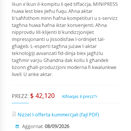
Ikun x'ikun il-kompitu li qed tiffaċċja, MINIPRESS
huwa lest biex jieħu fuqu. Aħna aktar
b'saħħithom minn ħafna kompetituri u s-servizz
tagħna huwa ħafna iktar konvenjenti. Aħna
nipprovdu lill-klijenti b'kundizzjonijiet
impressjonanti u jissodisfaw l-ordnijiet tal-
għaġeb. L-esperti tagħna jużaw l-aktar
teknoloġiji avvanzati fid-dinja biex jagħżlu
tagħmir varju. Għandna dak kollu li għandek
bżonn għall-produzzjoni moderna fi kwalunkwe
livell. U anke aktar.
$ 42,120
PREZZ:
Kifnaqas il-prezz?
Niżżel l-offerta kummerċjali (fajl PDF)
Aġġornat:
08/09/2026