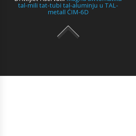
tal-mili tat-tubi tal-aluminju u TAL-
metall ĊIM-6D