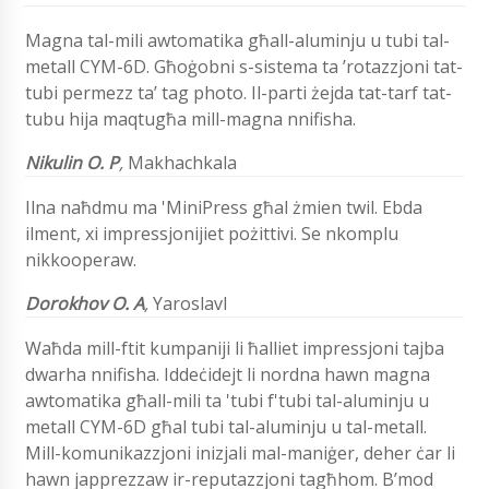
Magna tal-mili awtomatika għall-aluminju u tubi tal-
metall CYM-6D. Għoġobni s-sistema ta ’rotazzjoni tat-
tubi permezz ta’ tag photo. Il-parti żejda tat-tarf tat-
tubu hija maqtugħa mill-magna nnifisha.
Nikulin O. P
,
Makhachkala
Ilna naħdmu ma 'MiniPress għal żmien twil. Ebda
ilment, xi impressjonijiet pożittivi. Se nkomplu
nikkooperaw.
Dorokhov O. A
,
Yaroslavl
Waħda mill-ftit kumpaniji li ħalliet impressjoni tajba
dwarha nnifisha. Iddeċidejt li nordna hawn magna
awtomatika għall-mili ta 'tubi f'tubi tal-aluminju u
metall CYM-6D għal tubi tal-aluminju u tal-metall.
Mill-komunikazzjoni inizjali mal-maniġer, deher ċar li
hawn japprezzaw ir-reputazzjoni tagħhom. B’mod