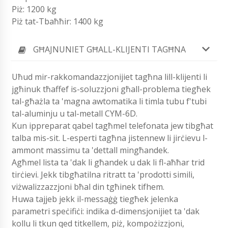
Piż: 1200 kg
Piż tat-Tbaħħir: 1400 kg
GĦAJNUNIET GĦALL-KLIJENTI TAGĦNA
Uħud mir-rakkomandazzjonijiet tagħna lill-klijenti li
jgħinuk tħaffef is-soluzzjoni għall-problema tiegħek
tal-għażla ta 'magna awtomatika li timla tubu f'tubi
tal-aluminju u tal-metall CYM-6D.
Kun ippreparat qabel tagħmel telefonata jew tibgħat
talba mis-sit. L-esperti tagħna jistennew li jirċievu l-
ammont massimu ta 'dettall mingħandek.
Agħmel lista ta 'dak li għandek u dak li fl-aħħar trid
tirċievi. Jekk tibgħatilna ritratt ta 'prodotti simili,
viżwalizzazzjoni bħal din tgħinek tifhem.
Huwa tajjeb jekk il-messaġġ tiegħek jelenka
parametri speċifiċi: indika d-dimensjonijiet ta 'dak
kollu li tkun qed titkellem, piż, kompożizzjoni,