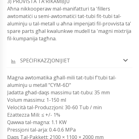
3) PROVISTA TA'RIKAMBJU
Aħna nikkooperaw mal-manifatturi ta 'fillers
awtomatiċi u semi-awtomatiċi tat-tubi fit-tubi tal-
aluminju u tal-metall u aħna impenjati fil-provvista ta'
spare parts għal kwalunkwe mudell ta 'magni mixtrija
fil-kumpanija tagħna.
SPEĊIFIKAZZJONIJIET
Magna awtomatika għall-mili tat-tubi f'tubi tal-
aluminju u metall "CYM-6D"
Jadatta għad-daqs massimu tat-tubu: 35 mm
Volum massimu: 1-150 ml
Veloċità tal-Produzzjoni: 30-60 Tub / min
Eżattezza Mili: ≤ +/- 1%
Qawwa tal-magna: 1.1 KW
Pressjoni tal-arja: 0.4-0.6 MPa
Daqs Tal-Pakkett: 2100 × 1100 × 2000 mm