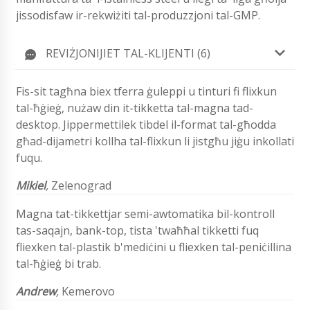
jissodisfaw ir-rekwiżiti tal-produzzjoni tal-GMP.
REVIŻJONIJIET TAL-KLIJENTI (6)
Fis-sit tagħna biex tferra ġuleppi u tinturi fi flixkun
tal-ħġieġ, nużaw din it-tikketta tal-magna tad-
desktop. Jippermettilek tibdel il-format tal-għodda
għad-dijametri kollha tal-flixkun li jistgħu jiġu inkollati
fuqu.
Mikiel
,
Zelenograd
Magna tat-tikkettjar semi-awtomatika bil-kontroll
tas-saqajn, bank-top, tista 'twaħħal tikketti fuq
fliexken tal-plastik b'mediċini u fliexken tal-peniċillina
tal-ħġieġ bi trab.
Andrew
,
Kemerovo