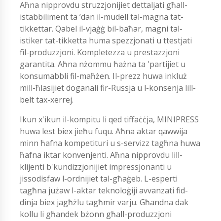
Aħna nipprovdu struzzjonijiet dettaljati għall-
istabbiliment ta ’dan il-mudell tal-magna tat-
tikkettar. Qabel il-vjaġġ bil-baħar, magni tal-
istiker tat-tikketta huma spezzjonati u ttestjati
fil-produzzjoni. Kompletezza u prestazzjoni
garantita. Aħna nżommu ħażna ta 'partijiet u
konsumabbli fil-maħżen. Il-prezz huwa inkluż
mill-ħlasijiet doganali fir-Russja u l-konsenja lill-
belt tax-xerrej.
Ikun x'ikun il-kompitu li qed tiffaċċja, MINIPRESS
huwa lest biex jieħu fuqu. Aħna aktar qawwija
minn ħafna kompetituri u s-servizz tagħna huwa
ħafna iktar konvenjenti. Aħna nipprovdu lill-
klijenti b'kundizzjonijiet impressjonanti u
jissodisfaw l-ordnijiet tal-għaġeb. L-esperti
tagħna jużaw l-aktar teknoloġiji avvanzati fid-
dinja biex jagħżlu tagħmir varju. Għandna dak
kollu li għandek bżonn għall-produzzjoni