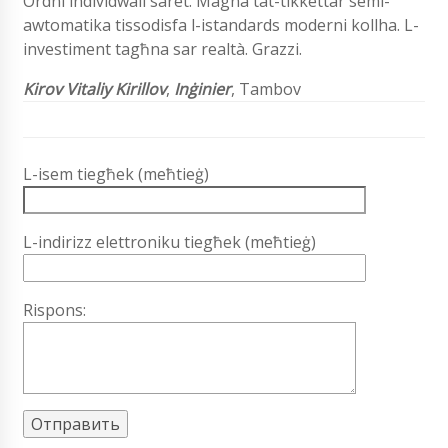
Ordni individwali saret. Magna tat-tikkettar semi-
awtomatika tissodisfa l-istandards moderni kollha. L-
investiment tagħna sar realtà. Grazzi.
Kirov Vitaliy Kirillov
,
Inġinier
, Tambov
L-isem tiegħek (meħtieġ)
L-indirizz elettroniku tiegħek (meħtieġ)
Rispons: