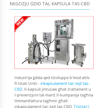
NEGOZJU ĠDID TAL-KAPSULA TAS-CBD
Industrija ġdida qed tiżviluppa b'mod attiv
fl-Istati Uniti -
inkapsulament taż-żejt tas-
CBD
. Il-kapsuli jintużaw għat-trattament u
l-prevenzjoni tal-mard. Il-kumpanija tagħna
timmanifattura tagħmir għall-
inkapsulament taż-żejt tas-CBD.
Tniżżel l-