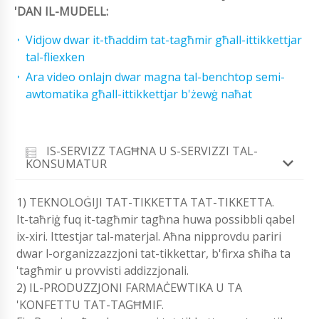
'DAN IL-MUDELL:
Vidjow dwar it-tħaddim tat-tagħmir għall-ittikkettjar
tal-fliexken
Ara video onlajn dwar magna tal-benchtop semi-
awtomatika għall-ittikkettjar b'żewġ naħat
IS-SERVIZZ TAGĦNA U S-SERVIZZI TAL-
KONSUMATUR
1) TEKNOLOĠIJI TAT-TIKKETTA TAT-TIKKETTA.
It-taħriġ fuq it-tagħmir tagħna huwa possibbli qabel
ix-xiri. Ittestjar tal-materjal. Aħna nipprovdu pariri
dwar l-organizzazzjoni tat-tikkettar, b'firxa sħiħa ta
'tagħmir u provvisti addizzjonali.
2) IL-PRODUZZJONI FARMAĊEWTIKA U TA
'KONFETTU TAT-TAGĦMIF.