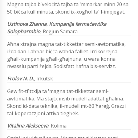
Magna tajba b'veloċità tajba ta 'mmarkar minn 20 sa
50 biċċa kull minuta, skond ix-xogħol ta' l-impjegat.
Ustinova Zhanna
,
Kumpanija farmaċewtika
Solopharmbio
,
Reġjun Samara
Aħna xtrajna magna tat-tikkettar semi-awtomatika,
iżda dan l-aħħar biċċa waħda falliet. Irrikorrejna
għall-kumpanija għall-għajnuna, u wara konna
nwasslu parti żejda. Sodisfatt ħafna bis-servizz.
Frolov N. D.
,
Irkutsk
Ġew fit-tfittxija ta 'magna tat-tikkettar semi-
awtomatika. Ma stajtx insib mudell adattat għalina.
Skond id-data teknika, il-mudell mt-60 ħareġ. Grazzi
tal-koperazzjoni attiva tiegħek.
Vitalina Alekseeva
, Kolima