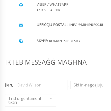
VIBER / WHATSAPP
+7 985 364 3808
UFFIĊĊJU POSTALI:
INFO@MINIPRESS.RU
SKYPE:
ROMANTSIBULSKY
IKTEB MESSAĠĠ MAGĦNA
Jien,
,
Sid in-negozjuju
,
Trid urġentament
tixtri