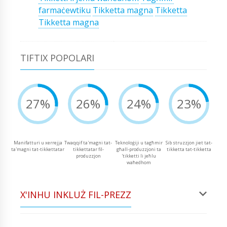
farmaċewtiku
Tikketta magna
Tikketta
Tikketta magna
TIFTIX POPOLARI
27%
26%
24%
23%
Manifatturi u xerrejja
Twaqqif ta'magni tat-
Teknoloġiji u tagħmir
Sib struzzjon jiet tat-
ta'magni tat-tikkettatar
tikkettatar fil-
għall-produzzjoni ta
tikketta tat-tikketta
produzzjon
'tikketti li jeħlu
waħedhom
X'INHU INKLUŻ FIL-PREZZ