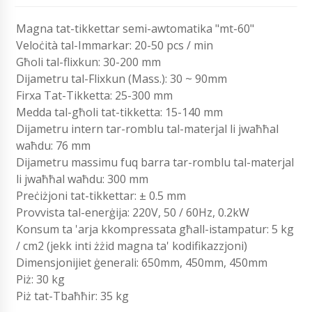
Magna tat-tikkettar semi-awtomatika "mt-60"
Veloċità tal-Immarkar: 20-50 pcs / min
Għoli tal-flixkun: 30-200 mm
Dijametru tal-Flixkun (Mass.): 30 ~ 90mm
Firxa Tat-Tikketta: 25-300 mm
Medda tal-għoli tat-tikketta: 15-140 mm
Dijametru intern tar-romblu tal-materjal li jwaħħal
waħdu: 76 mm
Dijametru massimu fuq barra tar-romblu tal-materjal
li jwaħħal waħdu: 300 mm
Preċiżjoni tat-tikkettar: ± 0.5 mm
Provvista tal-enerġija: 220V, 50 / 60Hz, 0.2kW
Konsum ta 'arja kkompressata għall-istampatur: 5 kg
/ cm2 (jekk inti żżid magna ta' kodifikazzjoni)
Dimensjonijiet ġenerali: 650mm, 450mm, 450mm
Piż: 30 kg
Piż tat-Tbaħħir: 35 kg