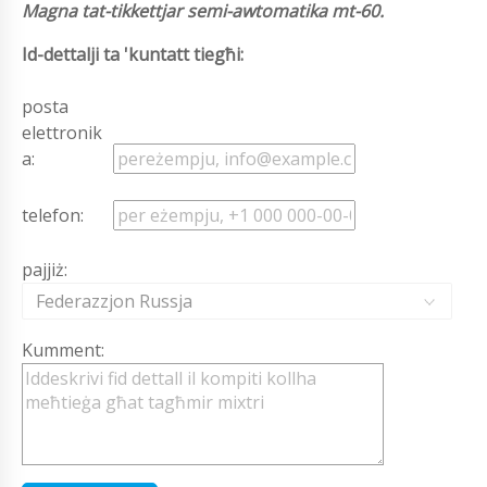
Magna tat-tikkettjar semi-awtomatika mt-60.
Id-dettalji ta 'kuntatt tiegħi:
posta
elettronik
a:
telefon:
pajjiż:
Federazzjon Russja
Kumment: