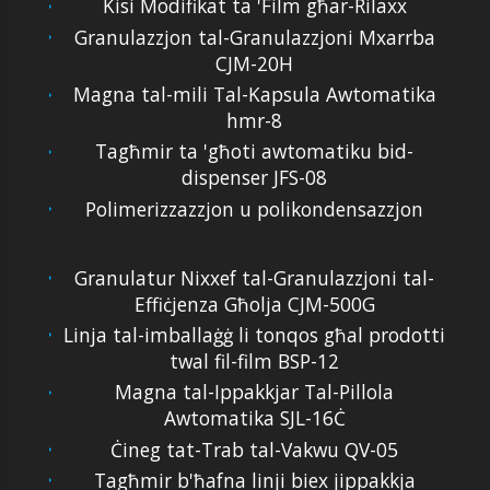
Kisi Modifikat ta 'Film għar-Rilaxx
Granulazzjon tal-Granulazzjoni Mxarrba
CJM-20H
Magna tal-mili Tal-Kapsula Awtomatika
hmr-8
Tagħmir ta 'għoti awtomatiku bid-
dispenser JFS-08
Polimerizzazzjon u polikondensazzjon
Granulatur Nixxef tal-Granulazzjoni tal-
Effiċjenza Għolja CJM-500G
Linja tal-imballaġġ li tonqos għal prodotti
twal fil-film BSP-12
Magna tal-Ippakkjar Tal-Pillola
Awtomatika SJL-16Ċ
Ċineg tat-Trab tal-Vakwu QV-05
Tagħmir b'ħafna linji biex jippakkja