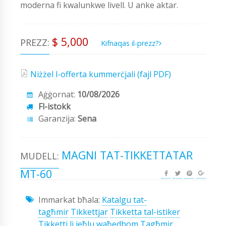
moderna fi kwalunkwe livell. U anke aktar.
$ 5,000
PREZZ:
Kifnaqas il-prezz?
Niżżel l-offerta kummerċjali (fajl PDF)
Aġġornat:
10/08/2026
Fl-istokk
Garanzija:
Sena
MAGNI TAT-TIKKETTATAR
MUDELL:
MT-60
Immarkat bħala:
Katalgu tat-
tagħmir
Tikkettjar
Tikketta tal-istiker
Tikketti li jeħlu waħedhom
Tagħmir