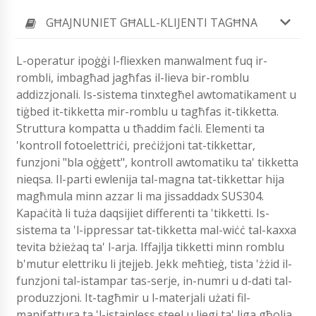
GĦAJNUNIET GĦALL-KLIJENTI TAGĦNA
L-operatur ipoġġi l-fliexken manwalment fuq ir-
rombli, imbagħad jagħfas il-lieva bir-romblu
addizzjonali. Is-sistema tinxtegħel awtomatikament u
tiġbed it-tikketta mir-romblu u tagħfas it-tikketta.
Struttura kompatta u tħaddim faċli. Elementi ta
'kontroll fotoelettriċi, preċiżjoni tat-tikkettar,
funzjoni "bla oġġett", kontroll awtomatiku ta' tikketta
nieqsa. Il-parti ewlenija tal-magna tat-tikkettar hija
magħmula minn azzar li ma jissaddadx SUS304.
Kapaċità li tuża daqsijiet differenti ta 'tikketti. Is-
sistema ta 'l-ippressar tat-tikketta mal-wiċċ tal-kaxxa
tevita bżieżaq ta' l-arja. Iffajlja tikketti minn romblu
b'mutur elettriku li jtejjeb. Jekk meħtieġ, tista 'żżid il-
funzjoni tal-istampar tas-serje, in-numri u d-dati tal-
produzzjoni. It-tagħmir u l-materjali użati fil-
manifattura ta 'l-istainless steel u liegi ta' liga għolja