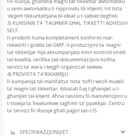
Fir-Russja, għandna magni tat-tikkettar awtomatiku
u semi-awtomatiku li nipprovdu lill-klijenti. Int tista
'dejjem tikkuntattjana bl-ideat u t-talbiet tiegħek.
3) KUNSINN TA 'TAGĦMIR GĦAL TIKKETTI ADHESIVI
SELF.
Il-prodotti huma kompletament konformi mar-
rekwiżiti l-ġodda tal-GMP. Il-produzzjoni ta 'magni
tat-tikkettjar hija akkumpanjata minn kontroll strett
tal-kwalità, verifika tad-dokumentazzjoni kollha,
servizz ta' wara l-bejgħ organizzat sewwa.
4) PROVISTA TA'RIKAMBJU
Il-kumpanija tal-manifattur tista 'toffri wkoll mudell
ta' magni tat-tikkettar, ibbażati fuq l-għanijiet u l-
għanijiet tal-klijent. Aħna nassistu fil-manutenzjoni u
t-tiswija ta 'kwalunkwe tagħmir ta' ppakkjar. Ċentru
ta ’servizz fir-Russja għall-pajjiżi tas-CIS.
SPEĊIFIKAZZJONIJIET