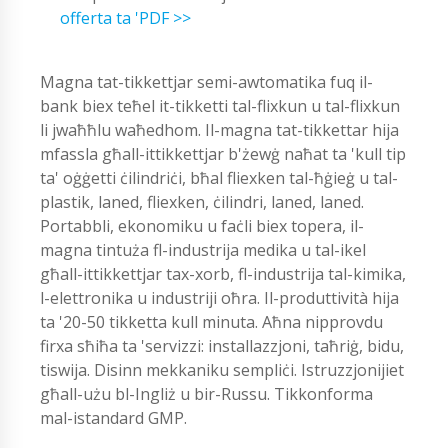
offerta ta 'PDF >>
Magna tat-tikkettjar semi-awtomatika fuq il-
bank biex teħel it-tikketti tal-flixkun u tal-flixkun
li jwaħħlu waħedhom. Il-magna tat-tikkettar hija
mfassla għall-ittikkettjar b'żewġ naħat ta 'kull tip
ta' oġġetti ċilindriċi, bħal fliexken tal-ħġieġ u tal-
plastik, laned, fliexken, ċilindri, laned, laned.
Portabbli, ekonomiku u faċli biex topera, il-
magna tintuża fl-industrija medika u tal-ikel
għall-ittikkettjar tax-xorb, fl-industrija tal-kimika,
l-elettronika u industriji oħra. Il-produttività hija
ta '20-50 tikketta kull minuta. Aħna nipprovdu
firxa sħiħa ta 'servizzi: installazzjoni, taħriġ, bidu,
tiswija. Disinn mekkaniku sempliċi. Istruzzjonijiet
għall-użu bl-Ingliż u bir-Russu. Tikkonforma
mal-istandard GMP.