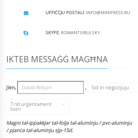
UFFIĊĊJU POSTALI:
INFO@MINIPRESS.RU
SKYPE:
ROMANTSIBULSKY
IKTEB MESSAĠĠ MAGĦNA
Jien,
,
Sid in-negozjuju
,
Trid urġentament
tixtri
Magni tal-ippakkjar tal-folja tal-aluminju / pvc-aluminju
/ pjanċa tal-aluminju sjp-15d.