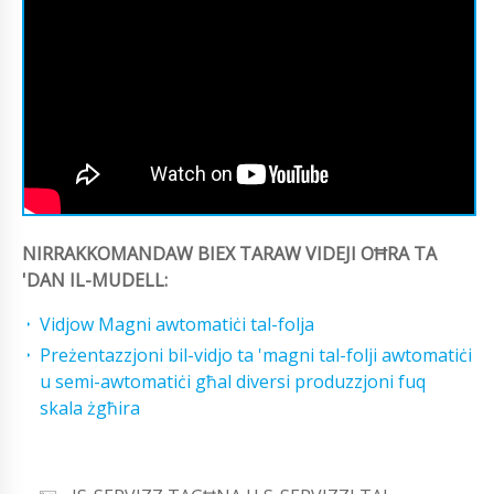
NIRRAKKOMANDAW BIEX TARAW VIDEJI OĦRA TA
'DAN IL-MUDELL:
Vidjow Magni awtomatiċi tal-folja
Preżentazzjoni bil-vidjo ta 'magni tal-folji awtomatiċi
u semi-awtomatiċi għal diversi produzzjoni fuq
skala żgħira