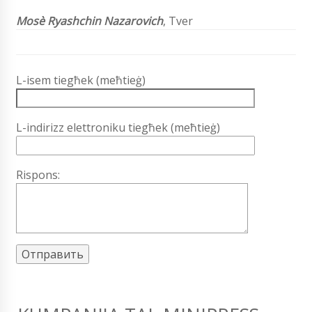
Mosè Ryashchin Nazarovich
, Tver
L-isem tiegħek (meħtieġ)
L-indirizz elettroniku tiegħek (meħtieġ)
Rispons: