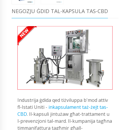
NEGOZJU ĠDID TAL-KAPSULA TAS-CBD
Industrija ġdida qed tiżviluppa b'mod attiv
fl-Istati Uniti -
inkapsulament taż-żejt tas-
CBD
. Il-kapsuli jintużaw għat-trattament u
l-prevenzjoni tal-mard. Il-kumpanija tagħna
timmanifattura tagħmir għall-