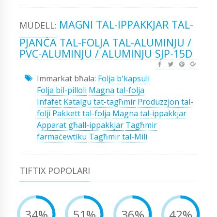
MAGNI TAL-IPPAKKJAR TAL-
MUDELL:
PJANĊA TAL-FOLJA TAL-ALUMINJU /
PVC-ALUMINJU / ALUMINJU SJP-15D
Immarkat bħala:
Folja b'kapsuli
Folja bil-pilloli
Magna tal-folja
Infafet
Katalgu tat-tagħmir
Produzzjon tal-
folji
Pakkett tal-folja
Magna tal-ippakkjar
Apparat għall-ippakkjar
Tagħmir
farmaċewtiku
Tagħmir tal-Mili
TIFTIX POPOLARI
34%
51%
36%
42%