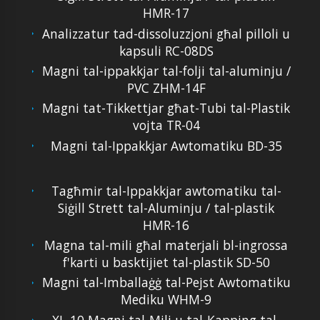
HMR-17
Analizzatur tad-dissoluzzjoni għal pilloli u
kapsuli RC-08DS
Magni tal-ippakkjar tal-folji tal-aluminju /
PVC ZHM-14F
Magni tat-Tikkettjar għat-Tubi tal-Plastik
vojta TR-04
Magni tal-Ippakkjar Awtomatiku BD-35
Tagħmir tal-Ippakkjar awtomatiku tal-
Siġill Strett tal-Aluminju / tal-plastik
HMR-16
Magna tal-mili għal materjali bl-ingrossa
f'karti u basktijiet tal-plastik SD-50
Magni tal-Imballaġġ tal-Pejst Awtomatiku
Mediku WHM-9
XL-10 Magni tal-Mili u tal-Kapping tal-