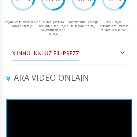
Fejnhuwa ta'profitt li tixtri
Metodi ġodda ta
Manifatturi u xerrejja
Deskrizzjoni
karozzi tal-folja?
'brillanti fil-faċilitajiet
ta 'tagħmir tal-folji
dettaljata tal-proċess
ta' produzzjoni fir-
tal-ippakkjar bil-folji
Russja
X'INHU INKLUŻ FIL-PREZZ
ARA VIDEO ONLAJN