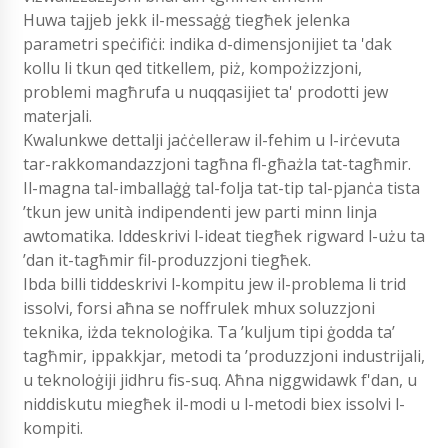
Huwa tajjeb jekk il-messaġġ tiegħek jelenka
parametri speċifiċi: indika d-dimensjonijiet ta 'dak
kollu li tkun qed titkellem, piż, kompożizzjoni,
problemi magħrufa u nuqqasijiet ta' prodotti jew
materjali.
Kwalunkwe dettalji jaċċelleraw il-fehim u l-irċevuta
tar-rakkomandazzjoni tagħna fl-għażla tat-tagħmir.
Il-magna tal-imballaġġ tal-folja tat-tip tal-pjanċa tista
’tkun jew unità indipendenti jew parti minn linja
awtomatika. Iddeskrivi l-ideat tiegħek rigward l-użu ta
’dan it-tagħmir fil-produzzjoni tiegħek.
Ibda billi tiddeskrivi l-kompitu jew il-problema li trid
issolvi, forsi aħna se noffrulek mhux soluzzjoni
teknika, iżda teknoloġika. Ta ’kuljum tipi ġodda ta’
tagħmir, ippakkjar, metodi ta ’produzzjoni industrijali,
u teknoloġiji jidhru fis-suq. Aħna niggwidawk f'dan, u
niddiskutu miegħek il-modi u l-metodi biex issolvi l-
kompiti.