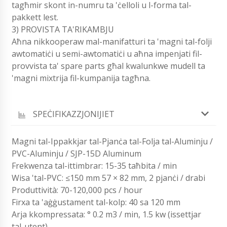
tagħmir skont in-numru ta 'ċelloli u l-forma tal-
pakkett lest.
3) PROVISTA TA'RIKAMBJU
Aħna nikkooperaw mal-manifatturi ta 'magni tal-folji
awtomatiċi u semi-awtomatiċi u aħna impenjati fil-
provvista ta' spare parts għal kwalunkwe mudell ta
'magni mixtrija fil-kumpanija tagħna.
SPEĊIFIKAZZJONIJIET
Magni tal-Ippakkjar tal-Pjanċa tal-Folja tal-Aluminju /
PVC-Aluminju / SJP-15D Aluminum
Frekwenza tal-ittimbrar: 15-35 taħbita / min
Wisa 'tal-PVC: ≤150 mm 57 × 82 mm, 2 pjanċi / drabi
Produttività: 70-120,000 pcs / hour
Firxa ta 'aġġustament tal-kolp: 40 sa 120 mm
Arja kkompressata: ° 0.2 m3 / min, 1.5 kw (issettjar
tal-utent)