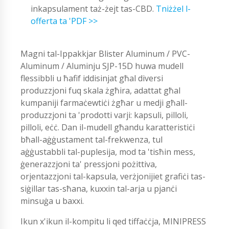
inkapsulament taż-żejt tas-CBD.
Tniżżel l-
offerta ta 'PDF >>
Magni tal-Ippakkjar Blister Aluminum / PVC-
Aluminum / Aluminju SJP-15D huwa mudell
flessibbli u ħafif iddisinjat għal diversi
produzzjoni fuq skala żgħira, adattat għal
kumpaniji farmaċewtiċi żgħar u medji għall-
produzzjoni ta 'prodotti varji: kapsuli, pilloli,
pilloli, eċċ. Dan il-mudell għandu karatteristiċi
bħall-aġġustament tal-frekwenza, tul
aġġustabbli tal-puplesija, mod ta 'tisħin mess,
ġenerazzjoni ta' pressjoni pożittiva,
orjentazzjoni tal-kapsula, verżjonijiet grafiċi tas-
siġillar tas-sħana, kuxxin tal-arja u pjanċi
minsuġa u baxxi.
Ikun x'ikun il-kompitu li qed tiffaċċja, MINIPRESS