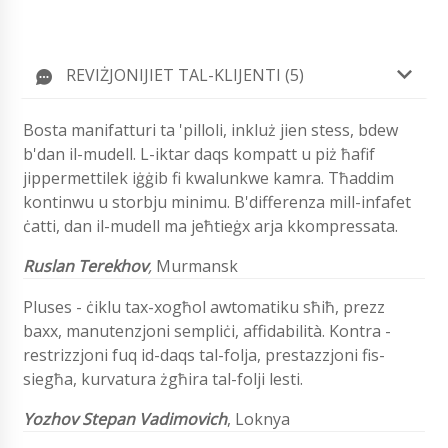
REVIŻJONIJIET TAL-KLIJENTI (5)
Bosta manifatturi ta 'pilloli, inkluż jien stess, bdew
b'dan il-mudell. L-iktar daqs kompatt u piż ħafif
jippermettilek iġġib fi kwalunkwe kamra. Tħaddim
kontinwu u storbju minimu. B'differenza mill-infafet
ċatti, dan il-mudell ma jeħtieġx arja kkompressata.
Ruslan Terekhov
,
Murmansk
Pluses - ċiklu tax-xogħol awtomatiku sħiħ, prezz
baxx, manutenzjoni sempliċi, affidabilità. Kontra -
restrizzjoni fuq id-daqs tal-folja, prestazzjoni fis-
siegħa, kurvatura żgħira tal-folji lesti.
Yozhov Stepan Vadimovich
, Loknya