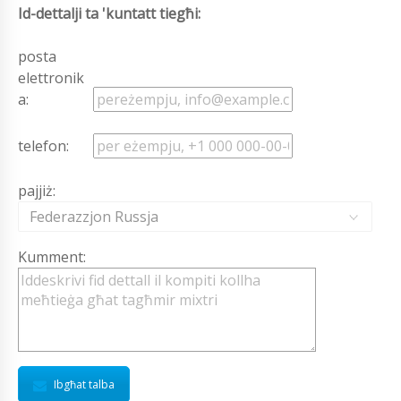
Id-dettalji ta 'kuntatt tiegħi:
posta
elettronik
a:
telefon:
pajjiż:
Federazzjon Russja
Kumment:
Ibgħat talba