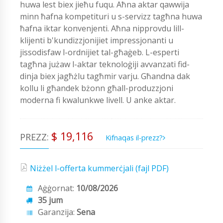
huwa lest biex jieħu fuqu. Aħna aktar qawwija
minn ħafna kompetituri u s-servizz tagħna huwa
ħafna iktar konvenjenti. Aħna nipprovdu lill-
klijenti b'kundizzjonijiet impressjonanti u
jissodisfaw l-ordnijiet tal-għaġeb. L-esperti
tagħna jużaw l-aktar teknoloġiji avvanzati fid-
dinja biex jagħżlu tagħmir varju. Għandna dak
kollu li għandek bżonn għall-produzzjoni
moderna fi kwalunkwe livell. U anke aktar.
$ 19,116
PREZZ:
Kifnaqas il-prezz?
Niżżel l-offerta kummerċjali (fajl PDF)
Aġġornat:
10/08/2026
35 jum
Garanzija:
Sena