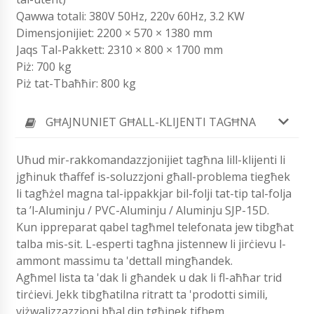
Qawwa totali: 380V 50Hz, 220v 60Hz, 3.2 KW
Dimensjonijiet: 2200 × 570 × 1380 mm
Jaqs Tal-Pakkett: 2310 × 800 × 1700 mm
Piż: 700 kg
Piż tat-Tbaħħir: 800 kg
GĦAJNUNIET GĦALL-KLIJENTI TAGĦNA
Uħud mir-rakkomandazzjonijiet tagħna lill-klijenti li
jgħinuk tħaffef is-soluzzjoni għall-problema tiegħek
li tagħżel magna tal-ippakkjar bil-folji tat-tip tal-folja
ta ’l-Aluminju / PVC-Aluminju / Aluminju SJP-15D.
Kun ippreparat qabel tagħmel telefonata jew tibgħat
talba mis-sit. L-esperti tagħna jistennew li jirċievu l-
ammont massimu ta 'dettall mingħandek.
Agħmel lista ta 'dak li għandek u dak li fl-aħħar trid
tirċievi. Jekk tibgħatilna ritratt ta 'prodotti simili,
viżwalizzazzjoni bħal din tgħinek tifhem.