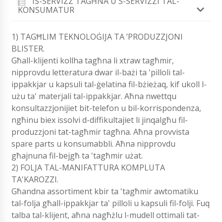
IS-SERVIZZ TAGĦNA U S-SERVIZZI TAL-
KONSUMATUR
1) TAGĦLIM TEKNOLOĠIJA TA ’PRODUZZJONI
BLISTER.
Għall-klijenti kollha tagħna li xtraw tagħmir,
nipprovdu letteratura dwar il-bażi ta 'pilloli tal-
ippakkjar u kapsuli tal-ġelatina fil-bżieżaq, kif ukoll l-
użu ta' materjali tal-ippakkjar. Aħna nwettqu
konsultazzjonijiet bit-telefon u bil-korrispondenza,
ngħinu biex issolvi d-diffikultajiet li jinqalgħu fil-
produzzjoni tat-tagħmir tagħna. Aħna provvista
spare parts u konsumabbli. Aħna nipprovdu
għajnuna fil-bejgħ ta 'tagħmir użat.
2) FOLJA TAL-MANIFATTURA KOMPLUTA
TA'KAROZZI.
Għandna assortiment kbir ta 'tagħmir awtomatiku
tal-folja għall-ippakkjar ta' pilloli u kapsuli fil-folji. Fuq
talba tal-klijent, aħna nagħżlu l-mudell ottimali tat-