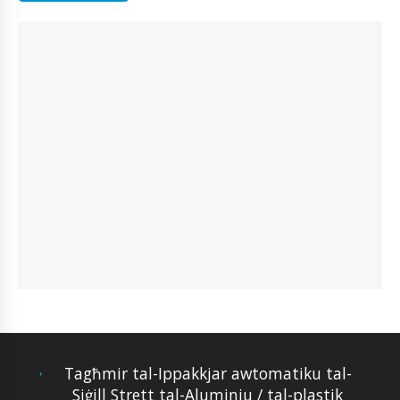
Tagħmir tal-Ippakkjar awtomatiku tal-
Siġill Strett tal-Aluminju / tal-plastik