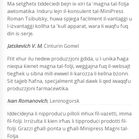
Ma setgħetx tiddeċiedi bejn ix-xiri ta 'magna tal-folja
awtomatika. Induru lejn il-konsulent tal-MiniPress
Roman Tsibulsky, huwa spjega faċilment il-vantaġġi u
l-iżvantaġġi kollha ta 'kull apparat, wara li waqfu fuq
din is-serje.
Jatskevich V. M
,
Ċinturin Gomel
Ftit xhur ilu nedew produzzjoni ġdida, u l-unika ħaġa
nieqsa kienet magna tal-folji, weġġajna fuq il-websajt
tiegħek u sibna mill-ewwel il-karozza li kellna bżonn.
Sit tajjeb ħafna, speċjalment għal dawk li qed iwaqqfu
produzzjoni farmaċewtika.
Ivan Romanovich
,
Leninogorsk
Iddeċidejna li nipproduċu pilloli mhux fil-vażetti, imma
fil-folji. Irriżulta li kien irħas li tipproduċi prodotti fil-
folji. Grazzi għall-ponta u għall-Minipress Magni tal-
Folja.