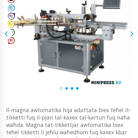
Il-magna awtomatika hija adattata biex teħel it-
tikketti fuq il-pjan tal-kaxex tal-kartun fuq naħa
waħda. Magna tat-tikkettjar awtomatika biex
teħel tikketti li jeħlu waħedhom fuq kaxex kbar