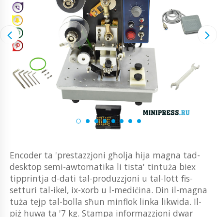
Encoder ta 'prestazzjoni għolja hija magna tad-
desktop semi-awtomatika li tista' tintuża biex
tipprintja d-dati tal-produzzjoni u tal-lott fis-
setturi tal-ikel, ix-xorb u l-mediċina. Din il-magna
tuża tejp tal-bolla sħun minflok linka likwida. Il-
piż huwa ta '7 kg. Stampa informazzjoni dwar