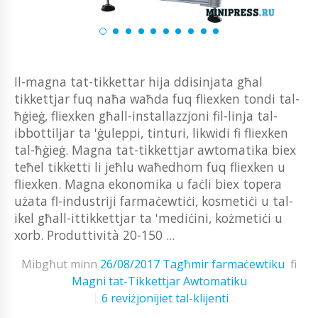
Il-magna tat-tikkettar hija ddisinjata għal
tikkettjar fuq naħa waħda fuq fliexken tondi tal-
ħġieġ, fliexken għall-installazzjoni fil-linja tal-
ibbottiljar ta 'ġuleppi, tinturi, likwidi fi fliexken
tal-ħġieġ. Magna tat-tikkettjar awtomatika biex
teħel tikketti li jeħlu waħedhom fuq fliexken u
fliexken. Magna ekonomika u faċli biex topera
użata fl-industriji farmaċewtiċi, kosmetiċi u tal-
ikel għall-ittikkettjar ta 'mediċini, kożmetiċi u
xorb. Produttività 20-150 ...
Mibgħut minn
26/08/2017
Tagħmir farmaċewtiku
fi
Magni tat-Tikkettjar Awtomatiku
6 reviżjonijiet tal-klijenti