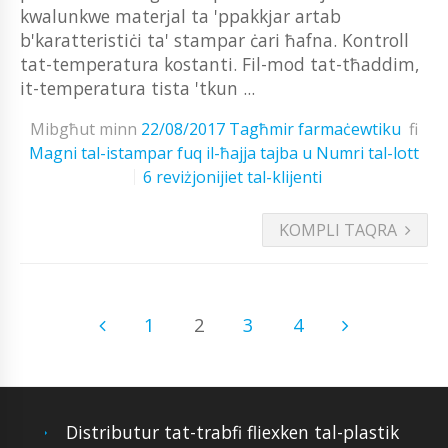
kwalunkwe materjal ta 'ppakkjar artab
b'karatteristiċi ta' stampar ċari ħafna. Kontroll
tat-temperatura kostanti. Fil-mod tat-tħaddim,
it-temperatura tista 'tkun ...
Mibgħut minn
22/08/2017
Tagħmir farmaċewtiku
fi
Magni tal-istampar fuq il-ħajja tajba u Numri tal-lott
6 reviżjonijiet tal-klijenti
KOMPLI TAQRA
1
2
3
4
Distributur tat-trabfi fliexken tal-plastik