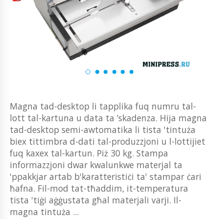
Magna tad-desktop li tapplika fuq numru tal-
lott tal-kartuna u data ta ’skadenza. Hija magna
tad-desktop semi-awtomatika li tista 'tintuża
biex tittimbra d-dati tal-produzzjoni u l-lottijiet
fuq kaxex tal-kartun. Piż 30 kg. Stampa
informazzjoni dwar kwalunkwe materjal ta
'ppakkjar artab b'karatteristiċi ta' stampar ċari
ħafna. Fil-mod tat-tħaddim, it-temperatura
tista 'tiġi aġġustata għal materjali varji. Il-
magna tintuża ...