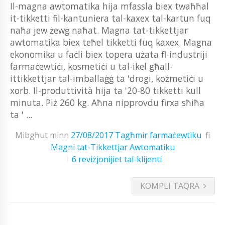
Il-magna awtomatika hija mfassla biex twaħħal
it-tikketti fil-kantuniera tal-kaxex tal-kartun fuq
naħa jew żewġ naħat. Magna tat-tikkettjar
awtomatika biex teħel tikketti fuq kaxex. Magna
ekonomika u faċli biex topera użata fl-industriji
farmaċewtiċi, kosmetiċi u tal-ikel għall-
ittikkettjar tal-imballaġġ ta 'drogi, kożmetiċi u
xorb. Il-produttività hija ta '20-80 tikketti kull
minuta. Piż 260 kg. Aħna nipprovdu firxa sħiħa
ta ' ...
Mibgħut minn
27/08/2017
Tagħmir farmaċewtiku
fi
Magni tat-Tikkettjar Awtomatiku
6 reviżjonijiet tal-klijenti
KOMPLI TAQRA