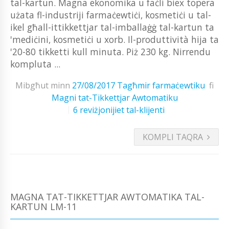
tal-kartun. Magna ekonomika u faċli biex topera
użata fl-industriji farmaċewtiċi, kosmetiċi u tal-
ikel għall-ittikkettjar tal-imballaġġ tal-kartun ta
'mediċini, kosmetiċi u xorb. Il-produttività hija ta
'20-80 tikketti kull minuta. Piż 230 kg. Nirrendu
kompluta ...
Mibgħut minn
27/08/2017
Tagħmir farmaċewtiku
fi
Magni tat-Tikkettjar Awtomatiku
6 reviżjonijiet tal-klijenti
KOMPLI TAQRA
MAGNA TAT-TIKKETTJAR AWTOMATIKA TAL-
KARTUN LM-11