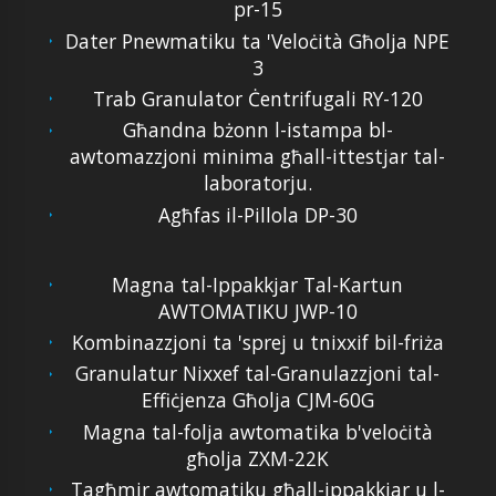
pr-15
Dater Pnewmatiku ta 'Veloċità Għolja NPE
3
Trab Granulator Ċentrifugali RY-120
Għandna bżonn l-istampa bl-
awtomazzjoni minima għall-ittestjar tal-
laboratorju.
Agħfas il-Pillola DP-30
Magna tal-Ippakkjar Tal-Kartun
AWTOMATIKU JWP-10
Kombinazzjoni ta 'sprej u tnixxif bil-friża
Granulatur Nixxef tal-Granulazzjoni tal-
Effiċjenza Għolja CJM-60G
Magna tal-folja awtomatika b'veloċità
għolja ZXM-22K
Tagħmir awtomatiku għall-ippakkjar u l-