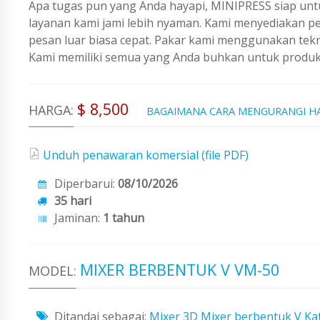
Apa tugas pun yang Anda hayapi, MINIPRESS siap untu
layanan kami jami lebih nyaman. Kami menyediakan 
pesan luar biasa cepat. Pakar kami menggunakan tekno
Kami memiliki semua yang Anda buhkan untuk produks
$ 8,500
HARGA:
BAGAIMANA CARA MENGURANGI H
Unduh penawaran komersial (file PDF)
Diperbarui:
08/10/2026
35 hari
Jaminan:
1 tahun
MIXER BERBENTUK V VM-50
MODEL:
Ditandai sebagai:
Mixer 3D
Mixer berbentuk V
Ka