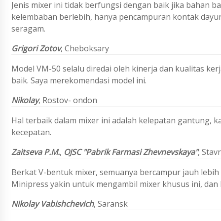
Jenis mixer ini tidak berfungsi dengan baik jika baha
kelembaban berlebih, hanya pencampuran kontak dayung
seragam.
Grigori Zotov
, Cheboksary
Model VM-50 selalu diredai oleh kinerja dan kualitas ker
baik. Saya merekomendasi model ini.
Nikolay
,
Rostov- ondon
Hal terbaik dalam mixer ini adalah kelepatan gantung, 
kecepatan.
Zaitseva P.M.
,
OJSC "Pabrik Farmasi Zhevnevskaya"
,
Stav
Berkat V-bentuk mixer, semuanya bercampur jauh lebih 
Minipress yakin untuk mengambil mixer khusus ini, dan 
Nikolay Vabishchevich
, Saransk