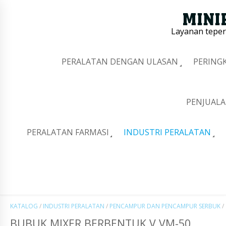
Layanan tepe
PERALATAN DENGAN ULASAN
PERING
PENJUALA
PERALATAN FARMASI
INDUSTRI PERALATAN
KATALOG
/
INDUSTRI PERALATAN
/
PENCAMPUR DAN PENCAMPUR SERBUK
/
BUBUK MIXER BERBENTUK V VM-50