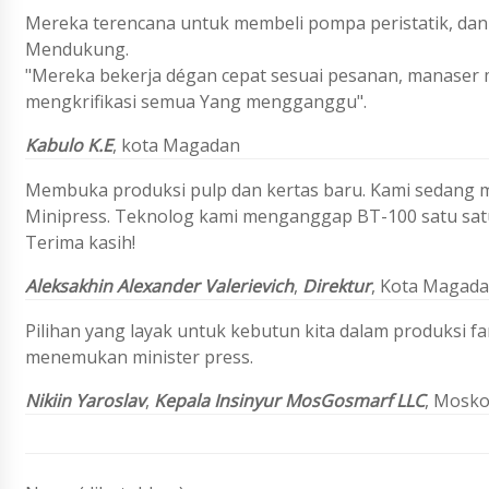
Mereka terencana untuk membeli pompa peristatik, dan m
Mendukung.
"Mereka bekerja dégan cepat sesuai pesanan, manaser
mengkrifikasi semua Yang mengganggu".
Kabulo K.E
,
kota Magadan
Membuka produksi pulp dan kertas baru. Kami sedang me
Minipress. Teknolog kami menganggap BT-100 satu satu y
Terima kasih!
Aleksakhin Alexander Valerievich
,
Direktur
, Kota Magad
Pilihan yang layak untuk kebutun kita dalam produksi f
menemukan minister press.
Nikiin Yaroslav
,
Kepala Insinyur MosGosmarf LLC
, Mosk