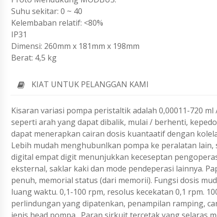
Suhu sekitar: 0 ~ 40
Kelembaban relatif: <80%
IP31
Dimensi: 260mm x 181mm x 198mm
Berat: 4,5 kg
KIAT UNTUK PELANGGAN KAMI
Kisaran variasi pompa peristaltik adalah 0,00011-720 ml 
seperti arah yang dapat dibalik, mulai / berhenti, keped
dapat menerapkan cairan dosis kuantaatif dengan kol
Lebih mudah menghubunlkan pompa ke peralatan lain, 
digital empat digit menunjukkan keceseptan pengopera
eksternal, saklar kaki dan mode pendeperasi lainnya.
Pap
penuh, memorial status (dari memorii).
Fungsi dosis mud
luang waktu.
0,1-100 rpm, resolus kecekatan 0,1 rpm.
10
perlindungan yang dipatenkan, penampilan ramping, can
jenis head pompa.
Paran sirkuit tercetak yang selaras