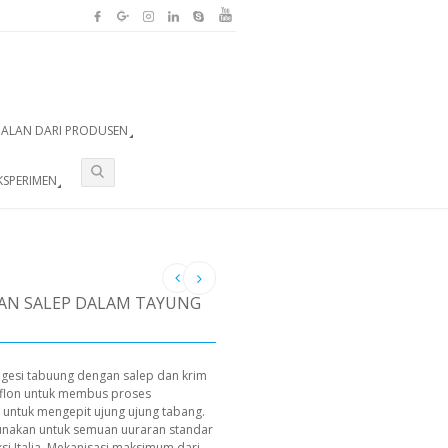
UALAN DARI PRODUSEN
KSPERIMEN
DAN SALEP DALAM TAYUNG
gesi tabuung dengan salep dan krim
Teflon untuk membus proses
 untuk mengepit ujung ujung tabang.
gunakan untuk semuan uuraran standar
si Italia. Mekanisasi maksimum dari