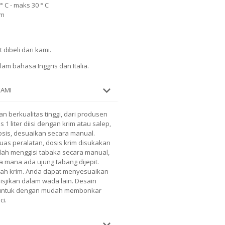
 C - maks 30 ° C
mm
 dibeli dari kami.
am bahasa Inggris dan Italia.
KAMI
n berkualitas tinggi, dari produsen
s 1 liter diisi dengan krim atau salep,
osis, desuaikan secara manual.
as peralatan, dosis krim disukakan
lah menggisi tabaka secara manual,
na mana ada ujung tabang dijepit.
rah krim. Anda dapat menyesuaikan
isjikan dalam wada lain. Desain
 untuk dengan mudah membonkar
i.