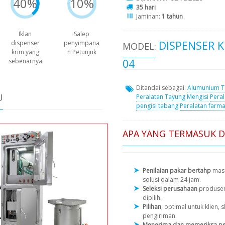
40%
10%
35 hari
Jaminan:
1 tahun
Iklan
Salep
DISPENSER K
dispenser
penyimpana
MODEL:
krim yang
n Petunjuk
04
sebenarnya
Ditandai sebagai:
Alumunium T
U
Peralatan
Tayung Mengisi
Peral
pengisi tabang
Peralatan farma
APA YANG TERMASUK 
Penilaian pakar bertahp
masa
solusi dalam 24 jam.
Seleksi perusahaan
produse
dipilih.
Pilihan
, optimal untuk klien
pengiriman.
Menerima dan memeriksa pe