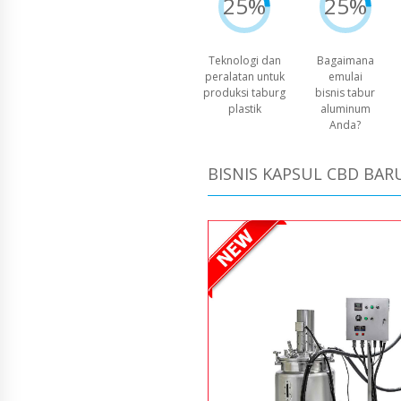
25%
25%
Teknologi dan
Bagaimana
peralatan untuk
emulai
produksi taburg
bisnis tabur
plastik
aluminum
Anda?
BISNIS KAPSUL CBD BAR