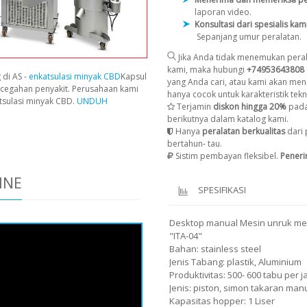
laporan video.
Konsultasi dari spesialis kam
Sepanjang umur peralatan.
Jika Anda tidak menemukan peral
kami, maka hubungi
+74953643808
 di AS -
enkatsulasi minyak CBD
Kapsul
yang Anda cari, atau kami akan men
cegahan penyakit. Perusahaan kami
hanya cocok untuk karakteristik tekni
tsulasi minyak CBD.
UNDUH
Terjamin
diskon hingga 20%
pada
berikutnya dalam katalog kami.
Hanya
peralatan berkualitas
dari 
bertahun- tau.
Sistim pembayan fleksibel.
Pener
INE
SPESIFIKASI
Desktop manual Mesin unruk me
"ITA-04"
Bahan: stainless steel
Jenis Tabang: plastik, Aluminium
Produktivitas: 500- 600 tabu per 
Jenis: piston, simon takaran man
Kapasitas hopper: 1 Liser