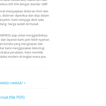
inless AISI 304 dengan standar GMP.
unruk menyyapkan disterser krim dan
, disterser diperiksa dan diuji dalam
terjamin. Kami menjaga skok suku
udang. Harga sudah termasuk
INIPRESS siap untuk menggambilnya.
g dan layanan kami jami lebih nyaman.
an kondisi yang mengespan dan
akar kami menggunakan teknologi
erbabai peralatan. Kami memiliki
uksi modern di tingkat mana pun.
RANGI HARGA?
al (file PDF)