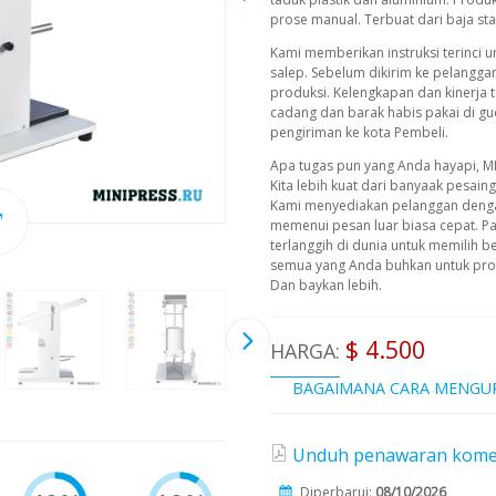
prose manual. Terbuat dari baja sta
Kami memberikan instruksi terinci 
salep. Sebelum dikirim ke pelanggan
produksi. Kelengkapan dan kinerja 
cadang dan barak habis pakai di g
pengiriman ke kota Pembeli.
Apa tugas pun yang Anda hayapi, M
Kita lebih kuat dari banyaak pesain
Kami menyediakan pelanggan deng
memenui pesan luar biasa cepat. P
terlanggih di dunia untuk memilih b
semua yang Anda buhkan untuk prod
Dan baykan lebih.
$ 4.500
HARGA:
BAGAIMANA CARA MENGU
Unduh penawaran komersi
Diperbarui:
08/10/2026