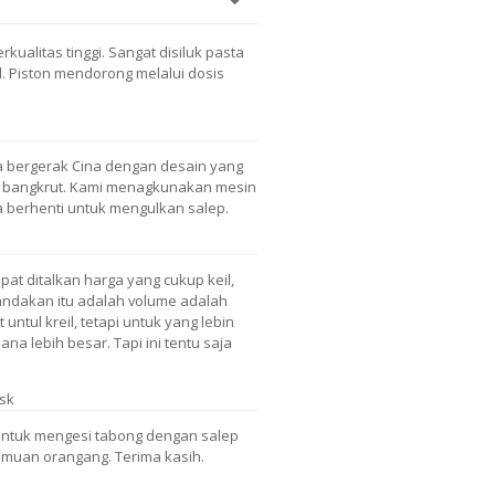
kualitas tinggi. Sangat disiluk pasta
l. Piston mendorong melalui dosis
apa bergerak Cina dengan desain yang
 bangkrut. Kami menagkunakan mesin
pa berhenti untuk mengulkan salep.
pat ditalkan harga yang cukup keil,
andakan itu adalah volume adalah
 untul kreil, tetapi untuk yang lebin
na lebih besar. Tapi ini tentu saja
sk
untuk mengesi tabong dengan salep
semuan orangang. Terima kasih.