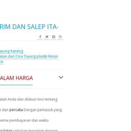
RIM DAN SALEP ITA-
ayung
Katalog
atan dari Cina
Tayung plastik
Mesin
si
DALAM HARGA
lah Anda dan diskusi rinci tentang
n dan
percaka
Dengan pemasok yang
, skema pembayaran dan waktu
ralatan
sebelum mengirim dengan