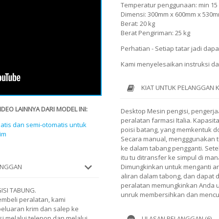
Temperatur penggunaan: min 15 °
Dimensi: 300mm x 600mm x 530
Berat: 20 kg
Berat Pengiriman: 25 kg
Perhatian - Setiap tatar jadi dapat
Kami menyelesaikan instruksi dal
KIAT UNTUK PELANGGAN 
EO LAINNYA DARI MODEL INI:
Desktop Mesin pengisi, pengerjaa
peralatan farmasi Italia. Kapasita
atis dan semi-otomatis untuk
poisi batang, yang memkentuk d
im
Secara manual, mengggunakan tu
ke dalam tabang pengganti. Sete
itu tu ditransfer ke simpul di ma
LANGGAN
Dimungkinkan untuk menganti a
aliran dalam tabong, dan dapat d
peralatan memungkinkan Anda
ISI TABUNG.
unruk membersihkan dan mencuc
mbeli peralatan, kami
peluaran krim dan salep ke
i melalui telepon dan melalui
ULASAN PELANGGAN (6)