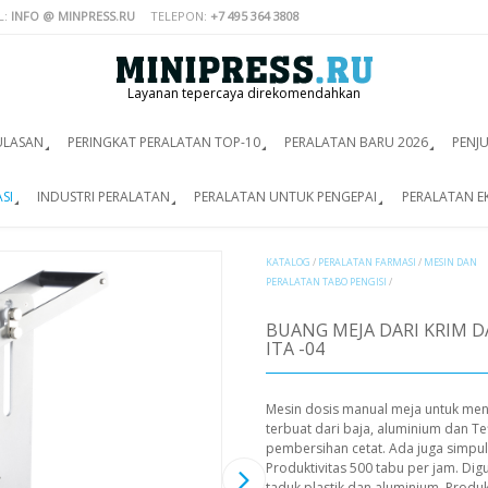
L:
INFO @ MINPRESS.RU
TELEPON:
+7 495 364 3808
Layanan tepercaya direkomendahkan
ULASAN
PERINGKAT PERALATAN TOP-10
PERALATAN BARU 2026
PENJ
SI
INDUSTRI PERALATAN
PERALATAN UNTUK PENGEPAI
PERALATAN E
KATALOG
/
PERALATAN FARMASI
/
MESIN DAN
PERALATAN TABO PENGISI
/
BUANG MEJA DARI KRIM 
ITA -04
Mesin dosis manual meja untuk men
terbuat dari baja, aluminium dan 
pembersihan cetat. Ada juga simpul
Produktivitas 500 tabu per jam. Di
taduk plastik dan aluminium. Produk