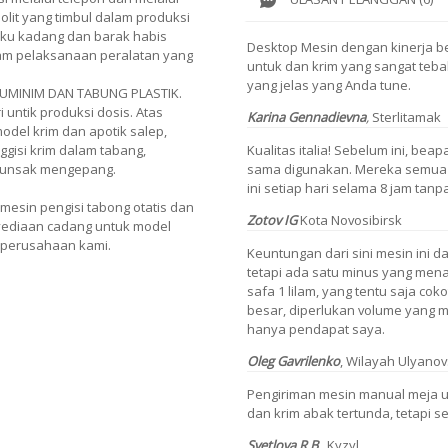
lit yang timbul dalam produksi
uku kadang dan barak habis
Desktop Mesin dengan kinerja ber
am pelaksanaan peralatan yang
untuk dan krim yang sangat teba
yang jelas yang Anda tune.
UMINIM DAN TABUNG PLASTIK.
 untik produksi dosis. Atas
Karina Gennadievna
,
Sterlitamak
odel krim dan apotik salep,
Kualitas italia! Sebelum ini, be
isi krim dalam tabang,
sama digunakan. Mereka semua
 unsak mengepang.
ini setiap hari selama 8 jam tan
esin pengisi tabong otatis dan
Zotov IG
Kota Novosibirsk
nyediaan cadang untuk model
i perusahaan kami.
Keuntungan dari sini mesin ini da
tetapi ada satu minus yang men
safa 1 lilam, yang tentu saja cokot
besar, diperlukan volume yang ma
hanya pendapat saya.
Oleg Gavrilenko
,
Wilayah Ulyanov
Pengiriman mesin manual meja 
dan krim abak tertunda, tetapi 
Svetlova
R.B.
,
Kyzyl