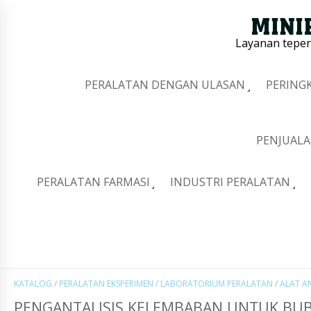
Layanan tepe
PERALATAN DENGAN ULASAN
PERING
PENJUALA
PERALATAN FARMASI
INDUSTRI PERALATAN
KATALOG
/
PERALATAN EKSPERIMEN
/
LABORATORIUM PERALATAN
/
ALAT A
PENGANTALISIS KELEMBABAN UNTUK BUB