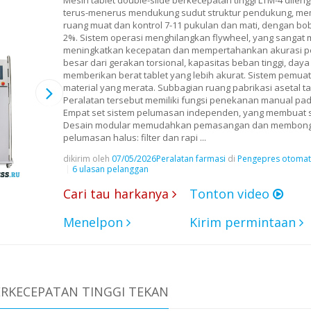
terus-menerus mendukung sudut struktur pendukung, mem
ruang muat dan kontrol 7-11 pukulan dan mati, dengan bob
2%. Sistem operasi menghilangkan flywheel, yang sanga
meningkatkan kecepatan dan mempertahankan akurasi pe
besar dari gerakan torsional, kapasitas beban tinggi, day
memberikan berat tablet yang lebih akurat. Sistem pemuata
material yang merata. Subbagian ruang pabrikasi asetal 
Peralatan tersebut memiliki fungsi penekanan manual pada 
Empat set sistem pelumasan independen, yang membuat se
Desain modular memudahkan pemasangan dan membongka
pelumasan halus: filter dan rapi ...
dikirim oleh
07/05/2026
Peralatan farmasi
di
Pengepres otomati
6 ulasan pelanggan
Cari tau harkanya
Tonton video
Menelpon
Kirim permintaan
ERKECEPATAN TINGGI TEKAN