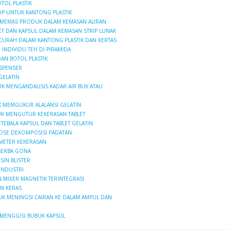
TOL PLASTIK
OP UNTUK KANTONG PLASTIK
MEMAS PRODUK DALAM KEMASAN ALIRAN
T DAN KAPSUL DALAM KEMASAN STRIP LUNAK
CURAH DALAM KANTONG PLASTIK DAN KERTAS
INDIVIDU TEH DI PIRAMIDA
AN BOTOL PLASTIK
ISPENSER
GELATIN
UK MENGANDALISIS KADAR AIR BUK ATAU
K MEMGUKUR ALALANSI GELATIN
UK MENGUTUR KEKERASAN TABLET
ETEBALA KAPSUL DAN TABLET GELATIN
OSE DEKOMPOSISI PADATAN
 METER KEKERASAN
SERBA GONA
SIN BLISTER
INDUSTRI
 MIXER MAGNETIK TERINTEGRASI
IN KERAS
UK MENINGSI CAIRAN KE DALAM AMPUL DAN
 MENGGISI BUBUK KAPSUL