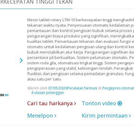
ERKECEPATAN TINGGI TEKAN
Mesin tablet rotary LTM-10 berkecepatan tinggi menghadirk
tekanan waktu nyata. Penyesuaian otomatis kedalaman 
pemantauan dan kontrol pengisian bubuk selama proses
pengurangan biaya produksi yang signifikan, meningkat
kualitas tablet. Pemantauan tekanan dan evaluasi fungsi
otomatis untuk kedalaman pengisian ulang dan kontrol k
bubuk menstabilkan alur kerja. Pengurangan signifikan da
persentase pil berkualitas. Sistem pelumasan otomatis. P
sistem roda gila, otomatisasi tingkat tinggi. Sistem pengepr
pengoperasian yang stabil, kebisingan rendah. Perangka
fluiditas dan pengisian selama pemadatan granulasi. Fung
atau satu per satu.
dikirim oleh
07/05/2026
Peralatan farmasi
di
Pengepres otomati
4 ulasan pelanggan
Cari tau harkanya
Tonton video
Menelpon
Kirim permintaan