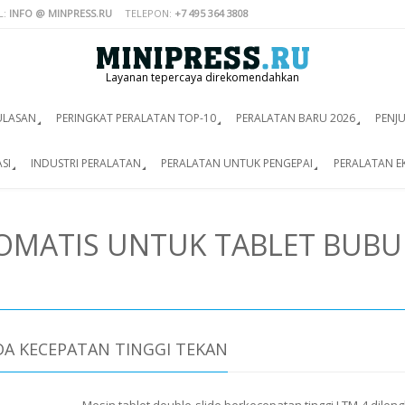
L:
INFO @ MINPRESS.RU
TELEPON:
+7 495 364 3808
Layanan tepercaya direkomendahkan
ULASAN
PERINGKAT PERALATAN TOP-10
PERALATAN BARU 2026
PENJ
SI
INDUSTRI PERALATAN
PERALATAN UNTUK PENGEPAI
PERALATAN E
OMATIS UNTUK TABLET BUBU
DA KECEPATAN TINGGI TEKAN
Mesin tablet double-slide berkecepatan tinggi LTM-4 dilen