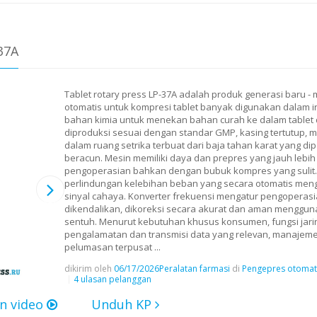
37A
Tablet rotary press LP-37A adalah produk generasi baru - 
otomatis untuk kompresi tablet banyak digunakan dalam in
bahan kimia untuk menekan bahan curah ke dalam tablet 
diproduksi sesuai dengan standar GMP, kasing tertutup, 
dalam ruang setrika terbuat dari baja tahan karat yang di
beracun. Mesin memiliki daya dan prepres yang jauh lebih
pengoperasian bahkan dengan bubuk kompres yang sulit. 
perlindungan kelebihan beban yang secara otomatis me
sinyal cahaya. Konverter frekuensi mengatur pengopera
dikendalikan, dikoreksi secara akurat dan aman mengguna
sentuh. Menurut kebutuhan khusus konsumen, fungsi jar
pengalamatan dan transmisi data yang relevan, manajemen
pelumasan terpusat ...
dikirim oleh
06/17/2026
Peralatan farmasi
di
Pengepres otomati
4 ulasan pelanggan
n video
Unduh KP