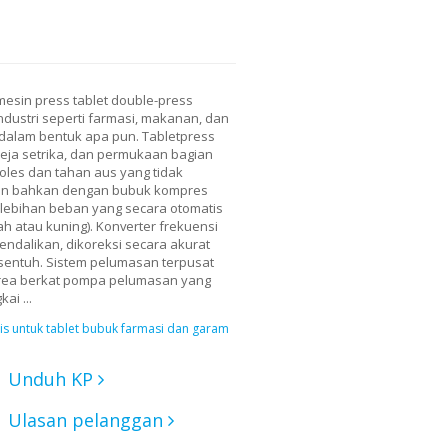
mesin press tablet double-press
dustri seperti farmasi, makanan, dan
dalam bentuk apa pun. Tabletpress
meja setrika, dan permukaan bagian
poles dan tahan aus yang tidak
jaan bahkan dengan bubuk kompres
kelebihan beban yang secara otomatis
 atau kuning). Konverter frekuensi
dalikan, dikoreksi secara akurat
sentuh. Sistem pelumasan terpusat
area berkat pompa pelumasan yang
ai ...
s untuk tablet bubuk farmasi dan garam
Unduh KP
Ulasan pelanggan