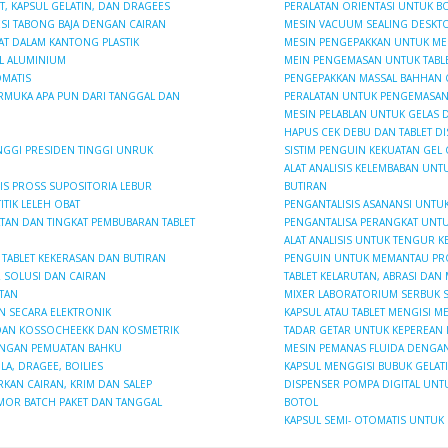
, KAPSUL GELATIN, DAN DRAGEES
PERALATAN ORIENTASI UNTUK BO
SI TABONG BAJA DENGAN CAIRAN
MESIN VACUUM SEALING DESKT
T DALAM KANTONG PLASTIK
MESIN PENGEPAKKAN UNTUK ME
L ALUMINIUM
MEIN PENGEMASAN UNTUK TABLE
MATIS
PENGEPAKKAN MASSAL BAHHAN 
RMUKA APA PUN DARI TANGGAL DAN
PERALATAN UNTUK PENGEMASAN 
MESIN PELABLAN UNTUK GELAS D
HAPUS CEK DEBU DAN TABLET D
NGGI PRESIDEN TINGGI UNRUK
SISTIM PENGUIN KEKUATAN GEL 
ALAT ANALISIS KELEMBABAN UNT
IS PROSS SUPOSITORIA LEBUR
BUTIRAN
ITIK LELEH OBAT
PENGANTALISIS ASANANSI UNTU
ATAN DAN TINGKAT PEMBUBARAN TABLET
PENGANTALISA PERANGKAT UNT
ALAT ANALISIS UNTUK TENGUR K
TABLET KEKERASAN DAN BUTIRAN
PENGUIN UNTUK MEMANTAU PR
 SOLUSI DAN CAIRAN
TABLET KELARUTAN, ABRASI DAN
TAN
MIXER LABORATORIUM SERBUK 
AN SECARA ELEKTRONIK
KAPSUL ATAU TABLET MENGISI ME
 DAN KOSSOCHEEKK DAN KOSMETRIK
TADAR GETAR UNTUK KEPEREAN 
DENGAN PEMUATAN BAHKU
MESIN PEMANAS FLUIDA DENGAN
A, DRAGEE, BOILIES
KAPSUL MENGGISI BUBUK GELAT
KAN CAIRAN, KRIM DAN SALEP
DISPENSER POMPA DIGITAL UNT
MOR BATCH PAKET DAN TANGGAL
BOTOL
KAPSUL SEMI- OTOMATIS UNTUK