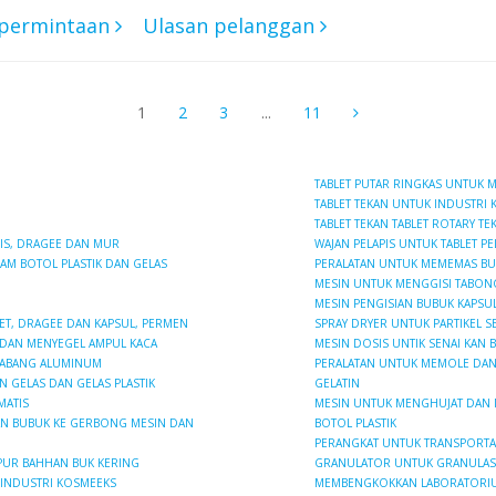
 permintaan
Ulasan pelanggan
1
2
3
...
11
TABLET PUTAR RINGKAS UNTUK 
TABLET TEKAN UNTUK INDUSTRI 
TABLET TEKAN TABLET ROTARY TE
PIS, DRAGEE DAN MUR
WAJAN PELAPIS UNTUK TABLET PE
AM BOTOL PLASTIK DAN GELAS
PERALATAN UNTUK MEMEMAS BUK
MESIN UNTUK MENGGISI TABON
MESIN PENGISIAN BUBUK KAPSUL
ET, DRAGEE DAN KAPSUL, PERMEN
SPRAY DRYER UNTUK PARTIKEL 
 DAN MENYEGEL AMPUL KACA
MESIN DOSIS UNTIK SENAI KAN 
 TABANG ALUMINUM
PERALATAN UNTUK MEMOLE DAN
N GELAS DAN GELAS PLASTIK
GELATIN
MATIS
MESIN UNTUK MENGHUJAT DAN M
AN BUBUK KE GERBONG MESIN DAN
BOTOL PLASTIK
PERANGKAT UNTUK TRANSPORTA
PUR BAHHAN BUK KERING
GRANULATOR UNTUK GRANULASI
 INDUSTRI KOSMEEKS
MEMBENGKOKKAN LABORATORI