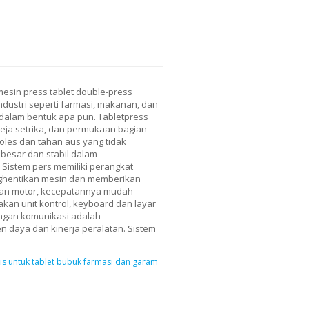
mesin press tablet double-press
dustri seperti farmasi, makanan, dan
dalam bentuk apa pun. Tabletpress
meja setrika, dan permukaan bagian
poles dan tahan aus yang tidak
 besar dan stabil dalam
Sistem pers memiliki perangkat
nghentikan mesin dan memberikan
sian motor, kecepatannya mudah
kan unit kontrol, keyboard dan layar
ingan komunikasi adalah
 daya dan kinerja peralatan. Sistem
s untuk tablet bubuk farmasi dan garam