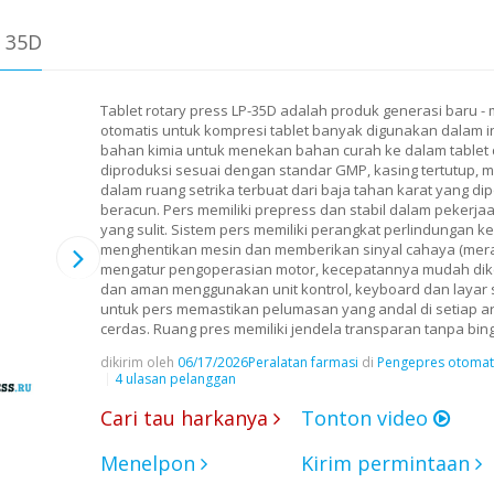
 35D
Tablet rotary press LP-35D adalah produk generasi baru - 
otomatis untuk kompresi tablet banyak digunakan dalam in
bahan kimia untuk menekan bahan curah ke dalam tablet 
diproduksi sesuai dengan standar GMP, kasing tertutup, 
dalam ruang setrika terbuat dari baja tahan karat yang di
beracun. Pers memiliki prepress dan stabil dalam peker
yang sulit. Sistem pers memiliki perangkat perlindungan 
menghentikan mesin dan memberikan sinyal cahaya (merah
mengatur pengoperasian motor, kecepatannya mudah diken
dan aman menggunakan unit kontrol, keyboard dan layar 
untuk pers memastikan pelumasan yang andal di setiap 
cerdas. Ruang pres memiliki jendela transparan tanpa bingk
dikirim oleh
06/17/2026
Peralatan farmasi
di
Pengepres otomati
4 ulasan pelanggan
Cari tau harkanya
Tonton video
Menelpon
Kirim permintaan