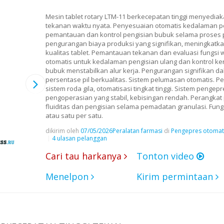
Mesin tablet rotary LTM-11 berkecepatan tinggi menyediaka
tekanan waktu nyata. Penyesuaian otomatis kedalaman 
pemantauan dan kontrol pengisian bubuk selama proses
pengurangan biaya produksi yang signifikan, meningkat
kualitas tablet. Pemantauan tekanan dan evaluasi fungsi
otomatis untuk kedalaman pengisian ulang dan kontrol k
bubuk menstabilkan alur kerja. Pengurangan signifikan da
persentase pil berkualitas. Sistem pelumasan otomatis. P
sistem roda gila, otomatisasi tingkat tinggi. Sistem pengepr
pengoperasian yang stabil, kebisingan rendah. Perangka
fluiditas dan pengisian selama pemadatan granulasi. Fung
atau satu per satu.
dikirim oleh
07/05/2026
Peralatan farmasi
di
Pengepres otomati
4 ulasan pelanggan
Cari tau harkanya
Tonton video
Menelpon
Kirim permintaan