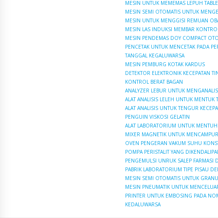
MESIN UNTUK MEMEMAS LEPUH TABLET
MESIN SEMI OTOMATIS UNTUK MENGE
MESIN UNTUK MENGGISI REMUAN OBA
MESIN LAS INDUKSI MEMBAR KONTRO
MESIN PENDEMAS DOY COMPACT OTO
PENCETAK UNTUK MENCETAK PADA PE
TANGGAL KEGALUWARSA
MESIN PEMBURG KOTAK KARDUS
DETEKTOR ELEKTRONIK KECEPATAN TI
KONTROL BERAT BAGAN
ANALYZER LEBUR UNTUK MENGANALIS
ALAT ANALISIS LELEH UNTUK MENTUK T
ALAT ANALISIS UNTUK TENGUR KECEP
PENGUIN VISKOSI GELATIN
ALAT LABORATORIUM UNTUK MENTUH 
MIXER MAGNETIK UNTUK MENCAMPUR
OVEN PENGERAN VAKUM SUHU KONS
POMPA PERISTALIT YANG DIKENDALIP
PENGEMULSI UNRUK SALEP FARMASI
PABRIK LABORATORIUM TIPE PISAU 
MESIN SEMI OTOMATIS UNTUK GRANUL
MESIN PNEUMATIK UNTUK MENCELUAR
PRINTER UNTUK EMBOSING PADA NO
KEDALUWARSA