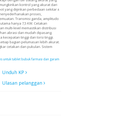
ungkinkan kontrol yang akurat dari
ot yang diijinkan perbedaan sekitar ±
t menyederhanakan proses,
muatan. Transmisi ganda, amplitudo
a utama hanya 7,5 KW. Cetakan
n multi-level memastikan distribusi
tahan abrasi dan mudah dipasang.
kecepatan tinggi dan torsi tinggi.
tiap bagian pelumasan lebih akurat.
r cetakan dan pukulan. Sistem
s untuk tablet bubuk farmasi dan garam
Unduh KP
Ulasan pelanggan