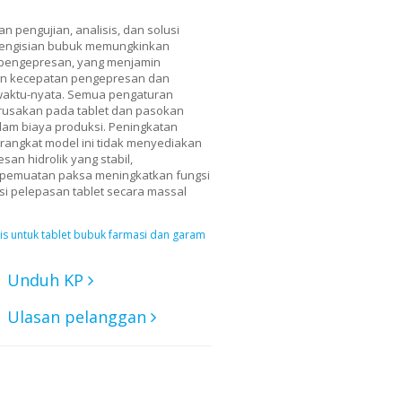
n pengujian, analisis, dan solusi
pengisian bubuk memungkinkan
 pengepresan, yang menjamin
kan kecepatan pengepresan dan
 waktu-nyata. Semua pengaturan
erusakan pada tablet dan pasokan
lam biaya produksi. Peningkatan
erangkat model ini tidak menyediakan
esan hidrolik yang stabil,
t pemuatan paksa meningkatkan fungsi
si pelepasan tablet secara massal
s untuk tablet bubuk farmasi dan garam
Unduh KP
Ulasan pelanggan