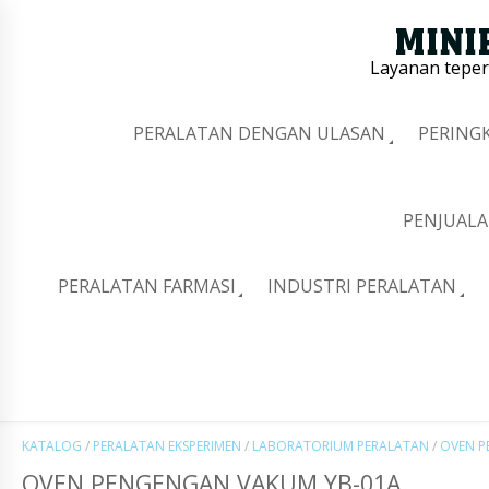
Layanan tepe
PERALATAN DENGAN ULASAN
PERING
PENJUALA
PERALATAN FARMASI
INDUSTRI PERALATAN
KATALOG
/
PERALATAN EKSPERIMEN
/
LABORATORIUM PERALATAN
/
OVEN 
OVEN PENGENGAN VAKUM YB-01A