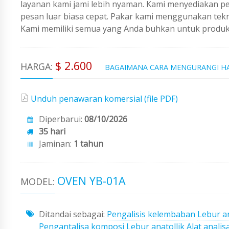
layanan kami jami lebih nyaman. Kami menyediakan 
pesan luar biasa cepat. Pakar kami menggunakan tekno
Kami memiliki semua yang Anda buhkan untuk produks
$ 2.600
HARGA:
BAGAIMANA CARA MENGURANGI H
Unduh penawaran komersial (file PDF)
Diperbarui:
08/10/2026
35 hari
Jaminan:
1 tahun
OVEN YB-01A
MODEL:
Ditandai sebagai:
Pengalisis kelembaban
Lebur an
Pengantalisa komposi
Lebur anatollik
Alat anali