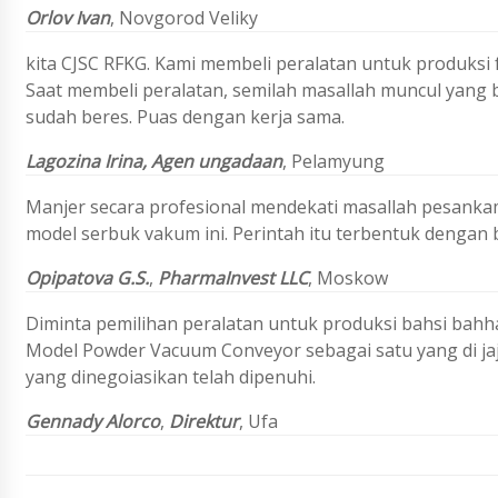
Orlov Ivan
,
Novgorod Veliky
kita
CJSC RFKG
.
Kami membeli peralatan untuk produksi 
Saat membeli peralatan, semilah masallah muncul yang b
sudah beres.
Puas dengan kerja sama.
Lagozina Irina,
Agen ungadaan
,
Pelamyung
Manjer secara profesional mendekati masallah pesanka
model serbuk vakum ini. Perintah itu terbentuk dengan 
Opipatova G.S.
,
PharmaInvest LLC
, Moskow
Diminta pemilihan peralatan untuk produksi bahsi b
Model Powder Vacuum Conveyor sebagai satu yang di jaj
yang dinegoiasikan telah dipenuhi.
Gennady
Alorco
,
Direktur
, Ufa