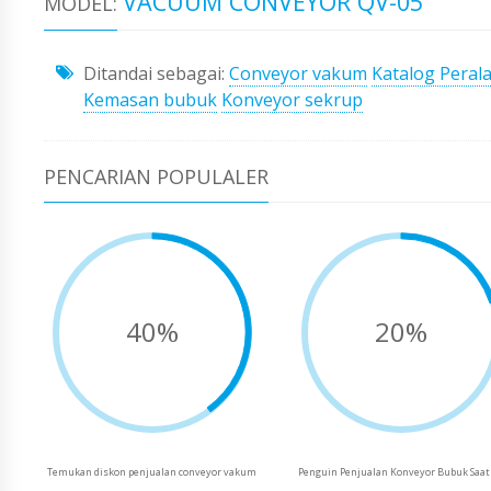
VACUUM CONVEYOR QV-05
MODEL:
Ditandai sebagai:
Conveyor vakum
Katalog Peral
Kemasan bubuk
Konveyor sekrup
PENCARIAN POPULALER
40%
20%
Temukan diskon penjualan conveyor vakum
Penguin Penjualan Konveyor Bubuk Saat 