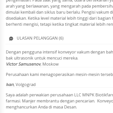
pengemasan. Pada saat yang sama, udara bertekanan y
arah yang berlawanan, yang mengarah pada pembersihan
dimulai kembali dan siklus baru berlalu. Pengisi vakum 
disediakan. Ketika level material lebih tinggi dari bag
berhenti mengisi, tetapi ketika tingkat material lebih r
ULASAN PELANGGAN (6)
Dengan pengguna intensif konveyor vakum dengan bahan 
bak ultrasonik untuk mencuci mereka.
Victor Samusenov
,
Moskow
Perusahaan kami menagoperasikan mesin-mesin tersebut
Ivan
,
Volgograd
Saya adalah perwakian perusahaan
LLC MNPK Biotikfa
farmasi.
Manjer membrantu dengan pencarian.
Konveyo
menghancurkan Anda di masa Desan.