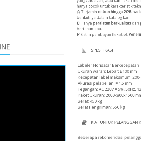
yang Anda cari, atau kami akan men
hanya cocok untuk karakteristik tekni
Terjamin
diskon hingga 20%
pada
berikutnya dalam katalog kami.
Hanya
peralatan berkualitas
dari 
bertahun- tau.
Sistim pembayan fleksibel.
Pener
INE
SPESIFIKASI
Labeler Horisatar Berkecepatan 
Ukuran warah: Lebar: £100 mm
Kecepatan label maksimum: 200-
Akurasi pelabellan: = 1.5 mm
Tegangan: AC 220V = 5%, 50Hz, 1
Paket Ukuran: 2000x800x1500 m
Berat: 450 kg
Berat Pengiriman: 550 kg
KIAT UNTUK PELANGGAN 
Beberapa rekomendasi pelangg