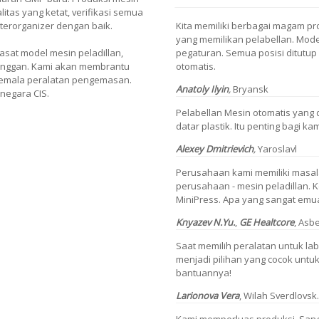
litas yang ketat, verifikasi semua
 terorganizer dengan baik.
Kita memiliki berbagai magam pr
yang memilikan pelabellan. Model
sat model mesin peladillan,
pegaturan. Semua posisi ditutup
anggan. Kami akan membrantu
otomatis.
emala peralatan pengemasan.
Anatoly Ilyin
,
Bryansk
 negara CIS.
Pelabellan Mesin otomatis yang 
datar plastik. Itu penting bagi kam
Alexey Dmitrievich
,
Yaroslavl
Perusahaan kami memiliki masa
perusahaan - mesin peladillan.
MiniPress. Apa yang sangat emu
Knyazev N.Yu.
,
GE Healtcore
,
Asbe
Saat memilih peralatan untuk lab
menjadi pilihan yang cocok untuk
bantuannya!
Larionova Vera
,
Wilah Sverdlovsk.