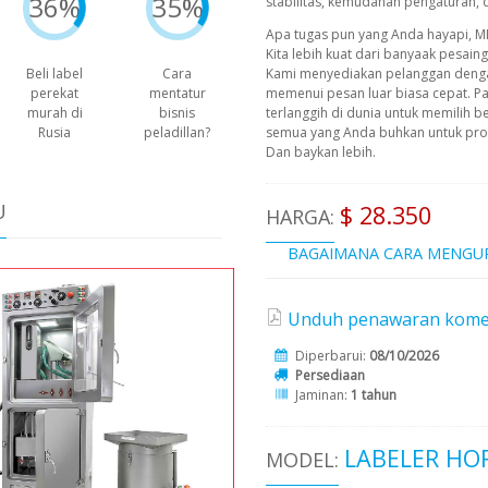
36%
35%
stabilitas, kemudahan pengaturan, 
Apa tugas pun yang Anda hayapi, M
Kita lebih kuat dari banyaak pesain
Kami menyediakan pelanggan deng
Beli label
Cara
memenui pesan luar biasa cepat. P
perekat
mentatur
terlanggih di dunia untuk memilih b
murah di
bisnis
semua yang Anda buhkan untuk prod
Rusia
peladillan?
Dan baykan lebih.
U
$ 28.350
HARGA:
BAGAIMANA CARA MENGU
Unduh penawaran komersi
Diperbarui:
08/10/2026
Persediaan
Jaminan:
1 tahun
LABELER HO
MODEL: