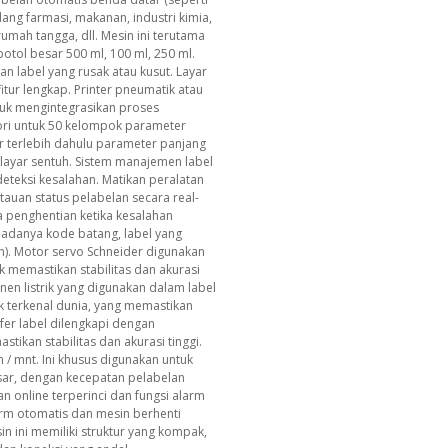
bidang farmasi, makanan, industri kimia,
umah tangga, dll. Mesin ini terutama
otol besar 500 ml, 100 ml, 250 ml.
 label yang rusak atau kusut. Layar
itur lengkap. Printer pneumatik atau
tuk mengintegrasikan proses
i untuk 50 kelompok parameter
r terlebih dahulu parameter panjang
layar sentuh. Sistem manajemen label
eteksi kesalahan. Matikan peralatan
tauan status pelabelan secara real-
a penghentian ketika kesalahan
ak adanya kode batang, label yang
h). Motor servo Schneider digunakan
uk memastikan stabilitas dan akurasi
nen listrik yang digunakan dalam label
k terkenal dunia, yang memastikan
nsfer label dilengkapi dengan
ikan stabilitas dan akurasi tinggi.
/ mnt. Ini khusus digunakan untuk
esar, dengan kecepatan pelabelan
n online terperinci dan fungsi alarm
larm otomatis dan mesin berhenti
sin ini memiliki struktur yang kompak,