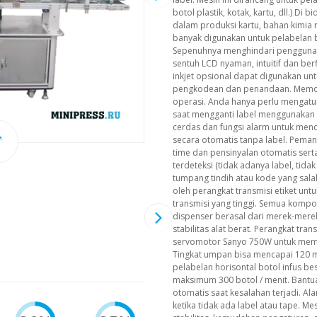
botol plastik, kotak, kartu, dll.) Di 
dalam produksi kartu, bahan kimia r
banyak digunakan untuk pelabelan b
Sepenuhnya menghindari penggunaan
sentuh LCD nyaman, intuitif dan berf
inkjet opsional dapat digunakan un
pengkodean dan penandaan. Memor
operasi. Anda hanya perlu mengatu
saat mengganti label menggunakan 
cerdas dan fungsi alarm untuk mend
secara otomatis tanpa label. Peman
time dan pensinyalan otomatis sert
terdeteksi (tidak adanya label, tid
tumpang tindih atau kode yang sala
oleh perangkat transmisi etiket unt
transmisi yang tinggi. Semua kompo
dispenser berasal dari merek-mere
stabilitas alat berat. Perangkat tra
servomotor Sanyo 750W untuk memast
Tingkat umpan bisa mencapai 120 m 
pelabelan horisontal botol infus b
maksimum 300 botol / menit. Bantua
otomatis saat kesalahan terjadi. A
ketika tidak ada label atau tape. Me