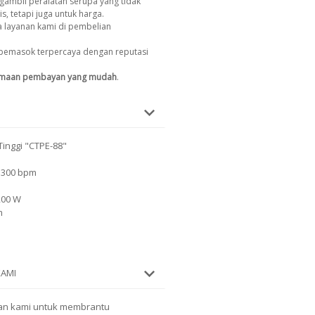
gambil peralatan serupa yang tidak
s, tetapi juga untuk harga.
 layanan kami di pembelian
pemasok terpercaya dengan reputasi
imaan pembayan yang mudah
.
Tinggi "CTPE-88"
 300 bpm
200 W
m
KAMI
an kami untuk membrantu