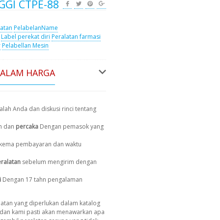
GI CTPE-88
latan
PelabelanName
Label perekat diri
Peralatan farmasi
r
Pelabellan Mesin
DALAM HARGA
lah Anda dan diskusi rinci tentang
n dan
percaka
Dengan pemasok yang
, skema pembayaran dan waktu
ralatan
sebelum mengirim dengan
i
Dengan 17 tahn pengalaman
atan yang diperlukan dalam katalog
dan kami pasti akan menawarkan apa