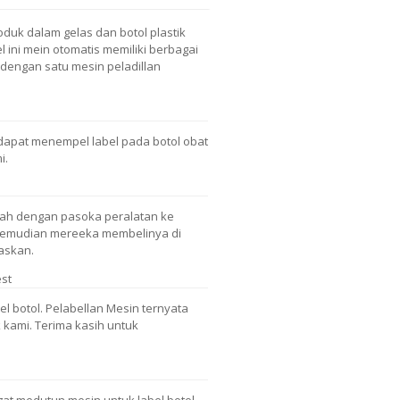
oduk dalam gelas dan botol plastik
 ini mein otomatis memiliki berbagai
 dengan satu mesin peladillan
dapat menempel label pada botol obat
i.
lah dengan pasoka peralatan ke
 Kemudian mereeka membelinya di
askan.
st
el botol. Pelabellan Mesin ternyata
 kami. Terima kasih untuk