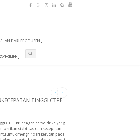
UALAN DARI PRODUSEN
KSPERIMEN
RKECEPATAN TINGGI CTPE-
nggi CTPE-88 dengan servo drive yang
emberikan stabilitas dan kecepatan
ntu untuk menghindari kerutan pada
labelan otomatis benda datar (seperti