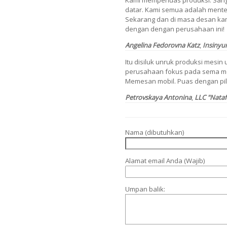
Kami memperluas produksi. Sang
datar. Kami semua adalah menter
Sekarang dan di masa desan ka
dengan dengan perusahaan ini!
Angelina Fedorovna Katz
,
Insinyur
Itu disiluk unruk produksi mesin
perusahaan fokus pada sema mod
Memesan mobil. Puas dengan pil
Petrovskaya Antonina
,
LLC "Nata
Nama (dibutuhkan)
Alamat email Anda (Wajib)
Umpan balik: