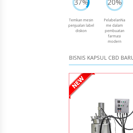
37%
20%
Temkan mesin
PelabelanNa
penjualan label
me dalam
diskon
pembuatan
farmasi
modern
BISNIS KAPSUL CBD BAR