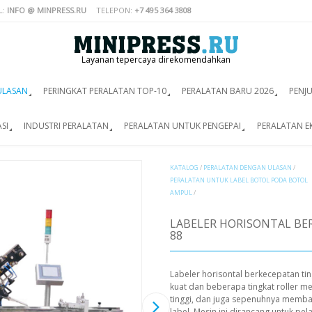
L:
INFO @ MINPRESS.RU
TELEPON:
+7 495 364 3808
Layanan tepercaya direkomendahkan
ULASAN
PERINGKAT PERALATAN TOP-10
PERALATAN BARU 2026
PENJ
SI
INDUSTRI PERALATAN
PERALATAN UNTUK PENGEPAI
PERALATAN E
KATALOG
/
PERALATAN DENGAN ULASAN
/
PERALATAN UNTUK LABEL BOTOL PODA BOTOL
AMPUL
/
LABELER HORISONTAL BE
88
Labeler horisontal berkecepatan ti
kuat dan beberapa tingkat roller m
tinggi, dan juga sepenuhnya memba
label. Mesin ini dirancang untuk pe