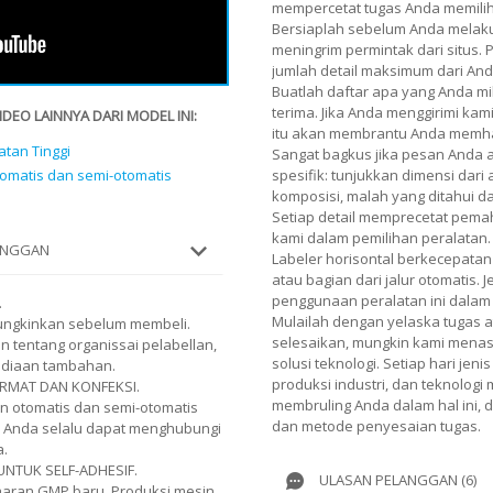
mempercetat tugas Anda memilih 
Bersiaplah sebelum Anda melaku
meningrim permintak dari situs.
jumlah detail maksimum dari And
Buatlah daftar apa yang Anda mi
terima. Jika Anda menggirimi kami
EO LAINNYA DARI MODEL INI:
itu akan membrantu Anda memh
atan Tinggi
Sangat bagkus jika pesan Anda
tomatis dan semi-otomatis
spesifik: tunjukkan dimensi dari
komposisi, malah yang ditahui 
Setiap detail memprecetat pe
kami dalam pemilihan peralatan.
LANGGAN
Labeler horisontal berkecepatan
atau bagian dari jalur otomatis. 
penggunaan peralatan ini dalam
.
Mulailah dengan yelaska tugas 
mungkinkan sebelum membeli.
selesaikan, mungkin kami menasi
 tentang organissai pelabellan,
solusi teknologi. Setiap hari je
ediaan tambahan.
produksi industri, dan teknologi
RMAT DAN KONFEKSI.
membruling Anda dalam hal ini,
an otomatis dan semi-otomatis
dan metode penyesaian tugas.
. Anda selalu dapat menghubungi
a.
UNTUK SELF-ADHESIF.
ULASAN PELANGGAN (6)
aran GMP baru. Produksi mesin