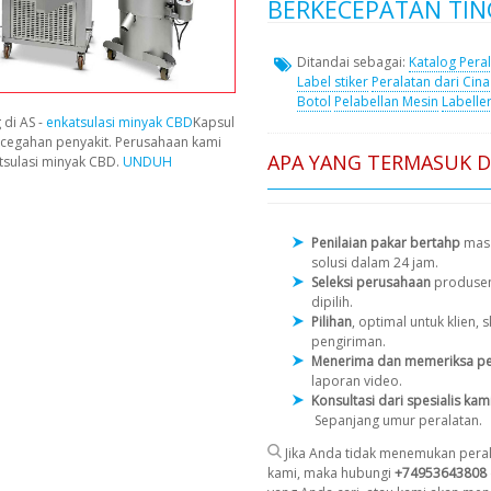
BERKECEPATAN TING
Ditandai sebagai:
Katalog Pera
Label stiker
Peralatan dari Cina
Botol
Pelabellan Mesin
Labelle
 di AS -
enkatsulasi minyak CBD
Kapsul
cegahan penyakit. Perusahaan kami
APA YANG TERMASUK 
tsulasi minyak CBD.
UNDUH
Penilaian pakar bertahp
masa
solusi dalam 24 jam.
Seleksi perusahaan
produse
dipilih.
Pilihan
, optimal untuk klien
pengiriman.
Menerima dan memeriksa pe
laporan video.
Konsultasi dari spesialis kam
Sepanjang umur peralatan.
Jika Anda tidak menemukan peral
kami, maka hubungi
+74953643808