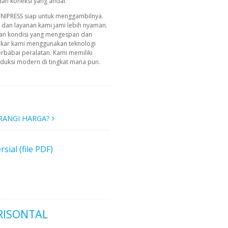
dan koneksi yang andal.
INIPRESS siap untuk menggambilnya.
g dan layanan kami jami lebih nyaman.
an kondisi yang mengespan dan
akar kami menggunakan teknologi
erbabai peralatan. Kami memiliki
uksi modern di tingkat mana pun.
RANGI HARGA?
al (file PDF)
RISONTAL