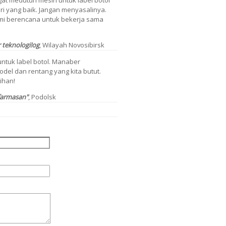
at medutun mesin untuk label botol
i yang baik. Jangan menyasalinya.
mi berencana untuk bekerja sama
 teknologi!
og
, Wilayah Novosibirsk
 untuk label botol. Manaber
el dan rentang yang kita butut.
ihan!
farmasan"
, Podolsk