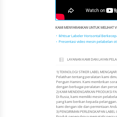
KAMI MENYARANKAN UNTUK MELIHAT VID
Ikhtisar Labeler Horisontal Berkecep
Presentasi video mesin pelabelan o
LAYANAN KAMI DAN LAYAN PE
1) TEKNOLOGI STIKER LABEL MENGAJAR
Pelatihan tentang peralatan kami di
Penguin Hamini. Kami membrikan soran
dengan berbagai peralatan dan pers
2) KAMI MENDENGARKAN PRODUKSI FA
Di Rusia, kami memiliki mesin pelabel
yang kami berikan kepada pelanggan
kami dengan ide dan permintaan And
3) PENGIRIMAN PERLENGKAPAN LABEL 
Produk sepenuhnya mematahi persya