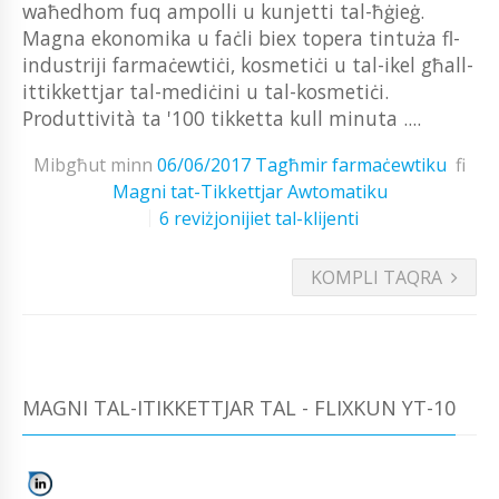
waħedhom fuq ampolli u kunjetti tal-ħġieġ.
Magna ekonomika u faċli biex topera tintuża fl-
industriji farmaċewtiċi, kosmetiċi u tal-ikel għall-
ittikkettjar tal-mediċini u tal-kosmetiċi.
Produttività ta '100 tikketta kull minuta ....
Mibgħut minn
06/06/2017
Tagħmir farmaċewtiku
fi
Magni tat-Tikkettjar Awtomatiku
6 reviżjonijiet tal-klijenti
KOMPLI TAQRA
MAGNI TAL-ITIKKETTJAR TAL - FLIXKUN YT-10