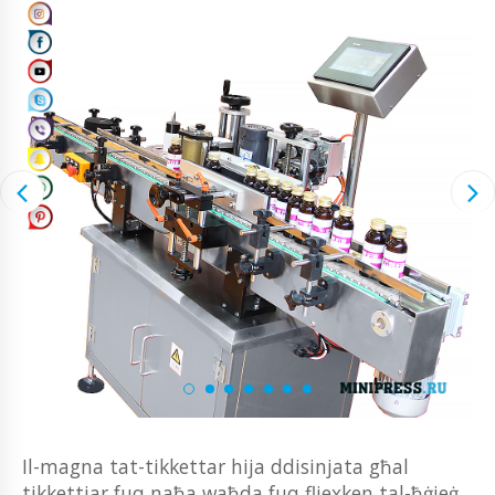
Il-magna tat-tikkettar hija ddisinjata għal
tikkettjar fuq naħa waħda fuq fliexken tal-ħġieġ,