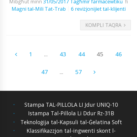
Mibgħut minn
31/05/2017
Tagħmir farmaċewtiku
fi
Magni tal-Mili Tat-Trab
6 reviżjonijiet tal-klijenti
KOMPLI TAQRA
1
...
43
44
45
46
47
...
57
Stampa TAL-PILLOLA LI Jdur UNIQ-10
Istampa Tal-Pillola Li Ddur Rz-31B
Teknoloġija tal-Kapsuli tal-Ġelatina Soft
Klassifikazzjon tal-ingwenti skont l-