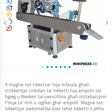
Il-magna tat-tikkettar hija mfassla għall-
ittikkettjar ċirkolari ta 'tikketti fuq ampolli tal-
ħġieġ u fliexken tal-peniċillina għall-installazzjoni
f'linja ta' mili u siġillar għal ampolli. Magna tat-
tikkettjar awtomatika biex teħel tikketti li jeħlu