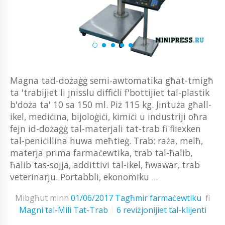
Magna tad-dożaġġ semi-awtomatika għat-tmigħ
ta 'trabijiet li jnisslu diffiċli f'bottijiet tal-plastik
b'doża ta' 10 sa 150 ml. Piż 115 kg. Jintuża għall-
ikel, mediċina, bijoloġiċi, kimiċi u industriji oħra
fejn id-dożaġġ tal-materjali tat-trab fi fliexken
tal-peniċillina huwa meħtieġ. Trab: raża, melħ,
materja prima farmaċewtika, trab tal-ħalib,
ħalib tas-sojja, addittivi tal-ikel, ħwawar, trab
veterinarju. Portabbli, ekonomiku ...
Mibgħut minn
01/06/2017
Tagħmir farmaċewtiku
fi
Magni tal-Mili Tat-Trab
6 reviżjonijiet tal-klijenti