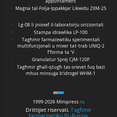
appuntament
Magna tal-Folja-Ippakkjar Likwidu ZXM-25
Lg-08 li jnixxef il-laboratorju orizzontali
Stampa idrawlika LP-100
Tagħmir farmaċewtiku sperimentali
multifunzjonali u mixer tat-trab UNIQ-2
f'forma ta 'V
Granulatur Sprej CJM-120P
Tagħmir għall-qtugħ tas-srievet fuq bażi
mhux minsuġa b'idrogel WHM-1
1999-2026 Minipress
.ru
Drittijiet riservati.
Tagħmir
farmaċewtiku fir-Russja.