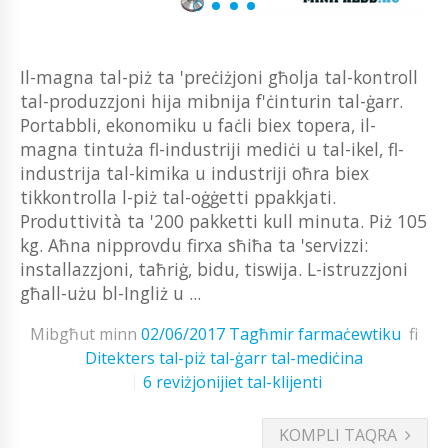
Il-magna tal-piż ta 'preċiżjoni għolja tal-kontroll
tal-produzzjoni hija mibnija f'ċinturin tal-ġarr.
Portabbli, ekonomiku u faċli biex topera, il-
magna tintuża fl-industriji mediċi u tal-ikel, fl-
industrija tal-kimika u industriji oħra biex
tikkontrolla l-piż tal-oġġetti ppakkjati.
Produttività ta '200 pakketti kull minuta. Piż 105
kg. Aħna nipprovdu firxa sħiħa ta 'servizzi:
installazzjoni, taħriġ, bidu, tiswija. L-istruzzjoni
għall-użu bl-Ingliż u ...
Mibgħut minn
02/06/2017
Tagħmir farmaċewtiku
fi
Ditekters tal-piż tal-ġarr tal-mediċina
6 reviżjonijiet tal-klijenti
KOMPLI TAQRA