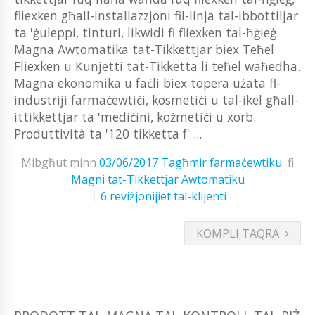
fliexken għall-installazzjoni fil-linja tal-ibbottiljar
ta 'ġuleppi, tinturi, likwidi fi fliexken tal-ħġieġ.
Magna Awtomatika tat-Tikkettjar biex Teħel
Fliexken u Kunjetti tat-Tikketta li teħel waħedha.
Magna ekonomika u faċli biex topera użata fl-
industriji farmaċewtiċi, kosmetiċi u tal-ikel għall-
ittikkettjar ta 'mediċini, kożmetiċi u xorb.
Produttività ta '120 tikketta f' ...
Mibgħut minn
03/06/2017
Tagħmir farmaċewtiku
fi
Magni tat-Tikkettjar Awtomatiku
6 reviżjonijiet tal-klijenti
KOMPLI TAQRA