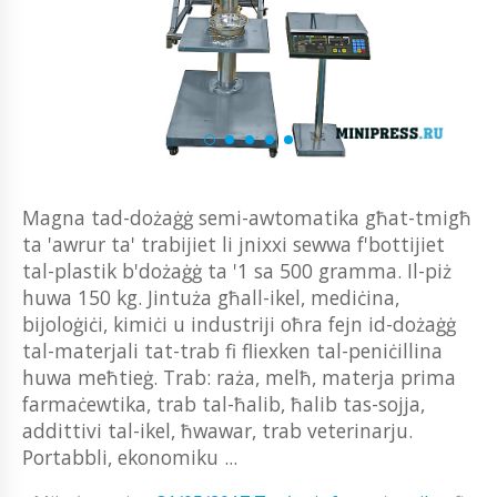
Magna tad-dożaġġ semi-awtomatika għat-tmigħ
ta 'awrur ta' trabijiet li jnixxi sewwa f'bottijiet
tal-plastik b'dożaġġ ta '1 sa 500 gramma. Il-piż
huwa 150 kg. Jintuża għall-ikel, mediċina,
bijoloġiċi, kimiċi u industriji oħra fejn id-dożaġġ
tal-materjali tat-trab fi fliexken tal-peniċillina
huwa meħtieġ. Trab: raża, melħ, materja prima
farmaċewtika, trab tal-ħalib, ħalib tas-sojja,
addittivi tal-ikel, ħwawar, trab veterinarju.
Portabbli, ekonomiku ...