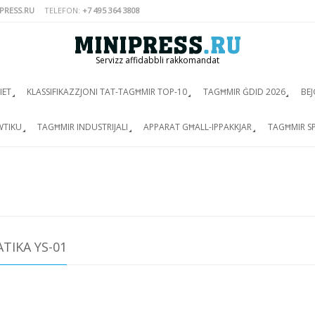
PRESS.RU
TELEFON:
+7 495 364 3808
Servizz affidabbli rakkomandat
IET
KLASSIFIKAZZJONI TAT-TAGĦMIR TOP-10
TAGĦMIR ĠDID 2026
BEJ
WTIKU
TAGĦMIR INDUSTRIJALI
APPARAT GĦALL-IPPAKKJAR
TAGĦMIR SP
TIKA YS-01