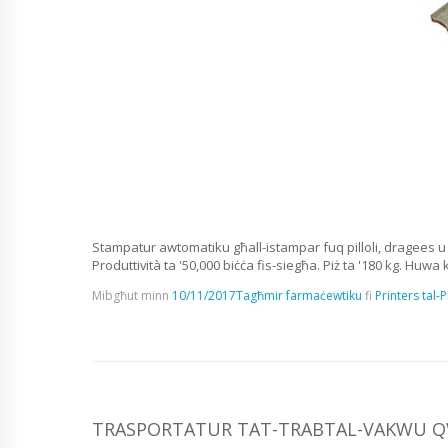
Stampatur awtomatiku għall-istampar fuq pilloli, dragees u 
Produttività ta '50,000 biċċa fis-siegħa. Piż ta '180 kg. Huwa ku
Mibgħut minn
10/11/2017
Tagħmir farmaċewtiku
fi
Printers tal-P
TRASPORTATUR TAT-TRABTAL-VAKWU Q