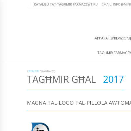
KATALGU TAT-TAGĦMIR FARMAĊEWTIKU
EMAIL:
INFO@MINI
APPARAT B'REVIŻJONIJ
TAGĦMIR FARMAĊE
KATALGU
/
(PAĠNA 26)
TAGĦMIR GĦAL
2017
MAGNA TAL-LOGO TAL-PILLOLA AWTOMA