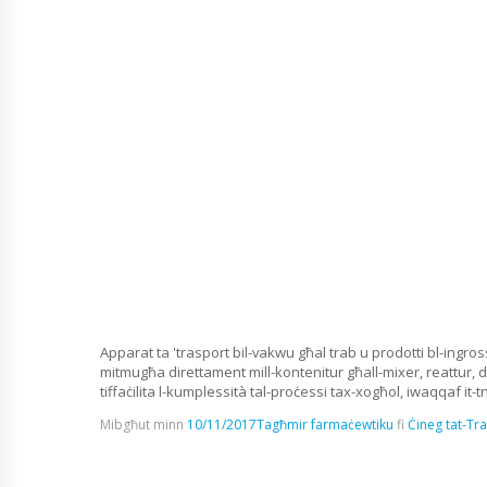
Apparat ta 'trasport bil-vakwu għal trab u prodotti bl-ingr
mitmugħa direttament mill-kontenitur għall-mixer, reattur, de
tiffaċilita l-kumplessità tal-proċessi tax-xogħol, iwaqqaf it-tni
Mibgħut minn
10/11/2017
Tagħmir farmaċewtiku
fi
Ċineg tat-Tr