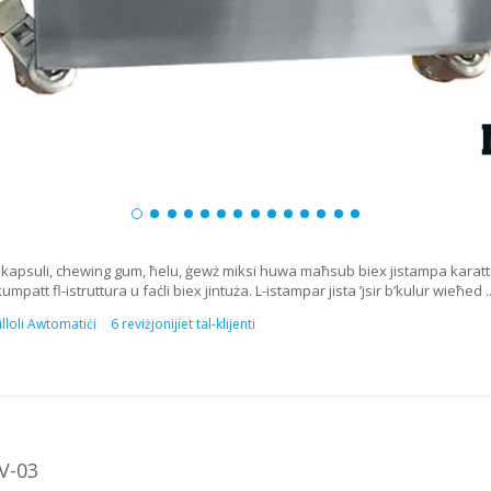
kapsuli, chewing gum, ħelu, ġewż miksi huwa maħsub biex jistampa karattri fu
mpatt fl-istruttura u faċli biex jintuża. L-istampar jista ’jsir b’kulur wieħed ..
illoli Awtomatiċi
6 reviżjonijiet tal-klijenti
V-03