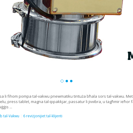
ossa li fihom pompa tal-vakwu pnewmatiku tintuża bħala sors tal-vakwu. Meta 
lu, press tablet, magna tal-ippakkjar, passatur li jivvibra, u tagħmir ieħor
ġġis ...
ab tal-Vakwu
6 reviżjonijiet tal-klijenti