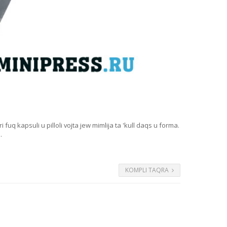
q kapsuli u pilloli vojta jew mimlija ta 'kull daqs u forma.
.
KOMPLI TAQRA