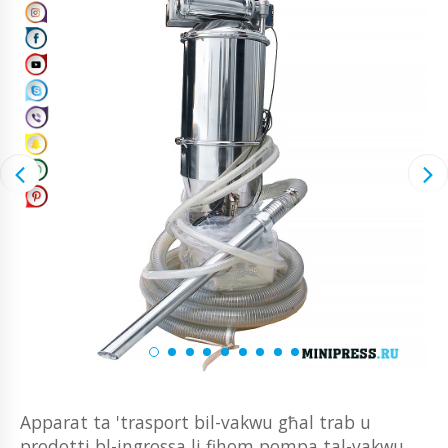
Apparat ta 'trasport bil-vakwu għal trab u
prodotti bl-ingrossa li fihom pompa tal-vakwu