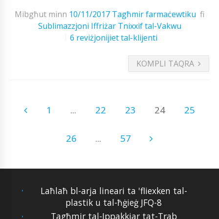
Mibgħut minn
10/11/2017
Tagħmir farmaċewtiku
fi
Sublimazzjoni Iffriżar Tnixxif tal-Vakwu
6 reviżjonijiet tal-klijenti
KOMPLI TAQRA
1
...
22
23
24
25
26
...
57
Laħlaħ bl-arja lineari ta 'fliexken tal-
plastik u tal-ħġieġ JFQ-8
Tagħmir tal-Ippakkjar tat-Trab