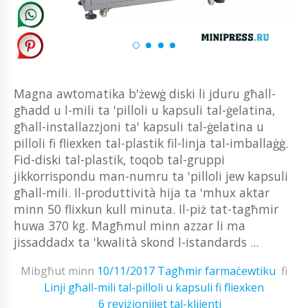
Magna awtomatika b'żewġ diski li jduru għall-
għadd u l-mili ta 'pilloli u kapsuli tal-ġelatina,
għall-installazzjoni ta' kapsuli tal-ġelatina u
pilloli fi fliexken tal-plastik fil-linja tal-imballaġġ.
Fid-diski tal-plastik, toqob tal-gruppi
jikkorrispondu man-numru ta 'pilloli jew kapsuli
għall-mili. Il-produttività hija ta 'mhux aktar
minn 50 flixkun kull minuta. Il-piż tat-tagħmir
huwa 370 kg. Magħmul minn azzar li ma
jissaddadx ta 'kwalità skond l-istandards ...
Mibgħut minn
10/11/2017
Tagħmir farmaċewtiku
fi
Linji għall-mili tal-pilloli u kapsuli fi fliexken
6 reviżjonijiet tal-klijenti