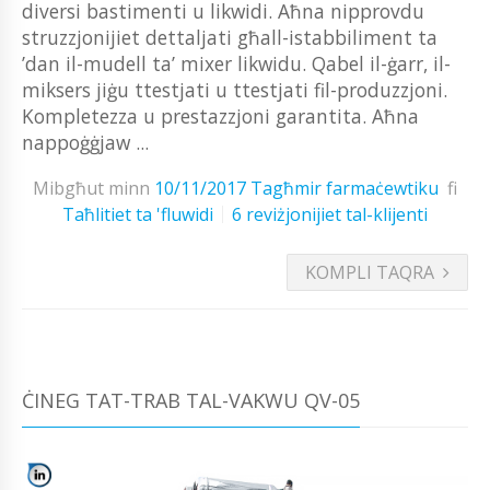
diversi bastimenti u likwidi. Aħna nipprovdu
struzzjonijiet dettaljati għall-istabbiliment ta
’dan il-mudell ta’ mixer likwidu. Qabel il-ġarr, il-
miksers jiġu ttestjati u ttestjati fil-produzzjoni.
Kompletezza u prestazzjoni garantita. Aħna
nappoġġjaw ...
Mibgħut minn
10/11/2017
Tagħmir farmaċewtiku
fi
Taħlitiet ta 'fluwidi
6 reviżjonijiet tal-klijenti
KOMPLI TAQRA
ĊINEG TAT-TRAB TAL-VAKWU QV-05