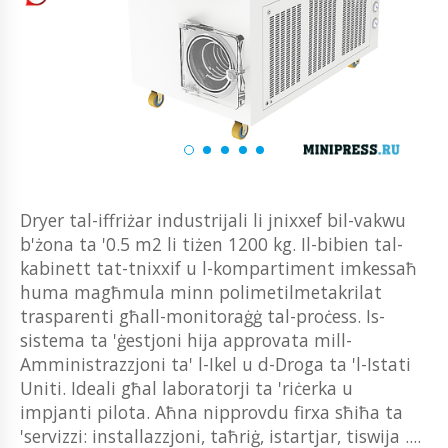
Dryer tal-iffriżar industrijali li jnixxef bil-vakwu
b'żona ta '0.5 m2 li tiżen 1200 kg. Il-bibien tal-
kabinett tat-tnixxif u l-kompartiment imkessaħ
huma magħmula minn polimetilmetakrilat
trasparenti għall-monitoraġġ tal-proċess. Is-
sistema ta 'ġestjoni hija approvata mill-
Amministrazzjoni ta' l-Ikel u d-Droga ta 'l-Istati
Uniti. Ideali għal laboratorji ta 'riċerka u
impjanti pilota. Aħna nipprovdu firxa sħiħa ta
'servizzi: installazzjoni, taħriġ, istartjar, tiswija ....