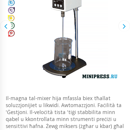
Il-magna tal-mixer hija mfassla biex tħallat
soluzzjonijiet u likwidi. Awtomazzjoni. Faċilità ta
'Ġestjoni. Il-veloċità tista 'tiġi stabbilita minn
qabel u kkontrollata minn strumenti preċiżi u
sensittivi ħafna. Żewġ miksers (żgħar u kbar) għal