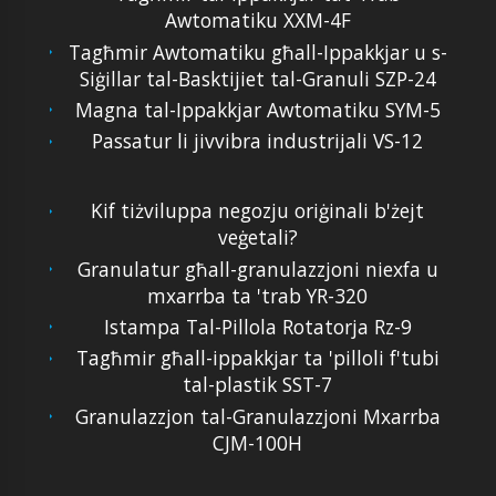
Awtomatiku XXM-4F
Tagħmir Awtomatiku għall-Ippakkjar u s-
Siġillar tal-Basktijiet tal-Granuli SZP-24
Magna tal-Ippakkjar Awtomatiku SYM-5
Passatur li jivvibra industrijali VS-12
Kif tiżviluppa negozju oriġinali b'żejt
veġetali?
Granulatur għall-granulazzjoni niexfa u
mxarrba ta 'trab YR-320
Istampa Tal-Pillola Rotatorja Rz-9
Tagħmir għall-ippakkjar ta 'pilloli f'tubi
tal-plastik SST-7
Granulazzjon tal-Granulazzjoni Mxarrba
CJM-100H