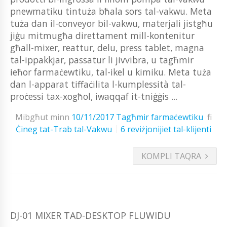
pnewmatiku tintuża bħala sors tal-vakwu. Meta
tuża dan il-conveyor bil-vakwu, materjali jistgħu
jiġu mitmugħa direttament mill-kontenitur
għall-mixer, reattur, delu, press tablet, magna
tal-ippakkjar, passatur li jivvibra, u tagħmir
ieħor farmaċewtiku, tal-ikel u kimiku. Meta tuża
dan l-apparat tiffaċilita l-kumplessità tal-
proċessi tax-xogħol, iwaqqaf it-tniġġis ...
Mibgħut minn
10/11/2017
Tagħmir farmaċewtiku
fi
Ċineg tat-Trab tal-Vakwu
6 reviżjonijiet tal-klijenti
KOMPLI TAQRA
DJ-01 MIXER TAD-DESKTOP FLUWIDU