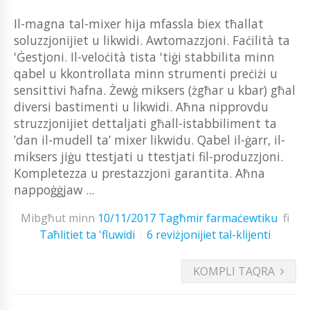
Il-magna tal-mixer hija mfassla biex tħallat
soluzzjonijiet u likwidi. Awtomazzjoni. Faċilità ta
'Ġestjoni. Il-veloċità tista 'tiġi stabbilita minn
qabel u kkontrollata minn strumenti preċiżi u
sensittivi ħafna. Żewġ miksers (żgħar u kbar) għal
diversi bastimenti u likwidi. Aħna nipprovdu
struzzjonijiet dettaljati għall-istabbiliment ta
’dan il-mudell ta’ mixer likwidu. Qabel il-ġarr, il-
miksers jiġu ttestjati u ttestjati fil-produzzjoni.
Kompletezza u prestazzjoni garantita. Aħna
nappoġġjaw ...
Mibgħut minn
10/11/2017
Tagħmir farmaċewtiku
fi
Taħlitiet ta 'fluwidi
6 reviżjonijiet tal-klijenti
KOMPLI TAQRA