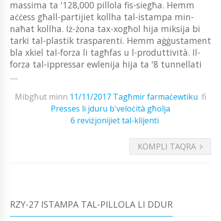
massima ta '128,000 pillola fis-siegħa. Hemm
aċċess għall-partijiet kollha tal-istampa min-
naħat kollha. Iż-żona tax-xogħol hija miksija bi
tarki tal-plastik trasparenti. Hemm aġġustament
bla xkiel tal-forza li tagħfas u l-produttività. Il-
forza tal-ippressar ewlenija hija ta '8 tunnellati
....
Mibgħut minn
11/11/2017
Tagħmir farmaċewtiku
fi
Presses li jduru b'veloċità għolja
6 reviżjonijiet tal-klijenti
KOMPLI TAQRA
RZY-27 ISTAMPA TAL-PILLOLA LI DDUR