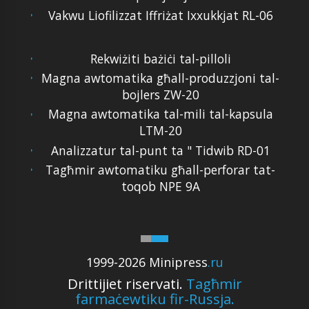
Vakwu Liofilizzat Iffriżat Ixxukkjat RL-06
Rekwiżiti bażiċi tal-pilloli
Magna awtomatika għall-produzzjoni tal-
bojlers ZW-20
Magna awtomatika tal-mili tal-kapsula
LTM-20
Analizzatur tal-punt ta " Tidwib RD-01
Tagħmir awtomatiku għall-perforar tat-
toqob NPE 9A
1999-2026 Minipress
.ru
Drittijiet riservati.
Tagħmir
farmaċewtiku fir-Russja.