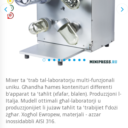
Mixer ta 'trab tal-laboratorju multi-funzjonali
uniku. Għandha ħames kontenituri differenti
b'apparat ta 'taħlit (xfafar, blalen). Produzzjoni l-
Italja. Mudell ottimali għal-laboratorji u
produzzjonijiet li jużaw taħlit ta 'trabijiet f'dożi
żgħar. Xogħol Ewropew, materjali - azzar
inossidabbli AISI 316.