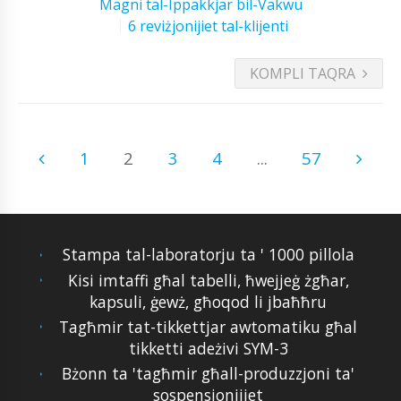
Magni tal-Ippakkjar bil-Vakwu
6 reviżjonijiet tal-klijenti
KOMPLI TAQRA
1
2
3
4
...
57
Stampa tal-laboratorju ta ' 1000 pillola
Kisi imtaffi għal tabelli, ħwejjeġ żgħar,
kapsuli, ġewż, għoqod li jbaħħru
Tagħmir tat-tikkettjar awtomatiku għal
tikketti adeżivi SYM-3
Bżonn ta 'tagħmir għall-produzzjoni ta'
sospensjonijiet