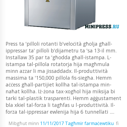
Press ta 'pilloli rotanti b'veloċità għolja għall-
ippressar ta' pilloli b'dijametru ta 'sa 13-il mm.
Installaw 35 par ta 'għodda għall-istampa. L-
istampa tal-pillola rotatorja hija magħmula
minn azzar li ma jissaddadx. Il-produttività
massima ta '150,000 pillola fis-siegħa. Hemm
aċċess għall-partijiet kollha tal-istampa min-
naħat kollha. Iż-żona tax-xogħol hija miksija bi
tarki tal-plastik trasparenti. Hemm aġġustament
bla xkiel tal-forza li tagħfas u l-produttività. Il-
forza tal-ippressar ewlenija hija 6 tunnellati ....
Mibgħut minn
11/11/2017
Tagħmir farmaċewtiku
fi