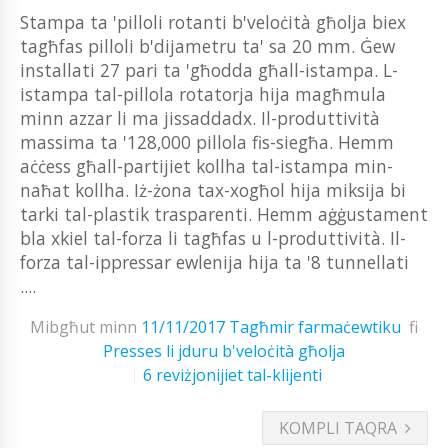
Stampa ta 'pilloli rotanti b'veloċità għolja biex
tagħfas pilloli b'dijametru ta' sa 20 mm. Ġew
installati 27 pari ta 'għodda għall-istampa. L-
istampa tal-pillola rotatorja hija magħmula
minn azzar li ma jissaddadx. Il-produttività
massima ta '128,000 pillola fis-siegħa. Hemm
aċċess għall-partijiet kollha tal-istampa min-
naħat kollha. Iż-żona tax-xogħol hija miksija bi
tarki tal-plastik trasparenti. Hemm aġġustament
bla xkiel tal-forza li tagħfas u l-produttività. Il-
forza tal-ippressar ewlenija hija ta '8 tunnellati
....
Mibgħut minn
11/11/2017
Tagħmir farmaċewtiku
fi
Presses li jduru b'veloċità għolja
6 reviżjonijiet tal-klijenti
KOMPLI TAQRA