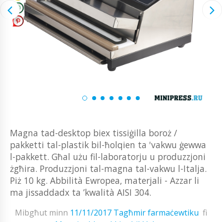
Magna tad-desktop biex tissiġilla boroż /
pakketti tal-plastik bil-ħolqien ta 'vakwu ġewwa
l-pakkett. Għal użu fil-laboratorju u produzzjoni
żgħira. Produzzjoni tal-magna tal-vakwu l-Italja.
Piż 10 kg. Abbilità Ewropea, materjali - Azzar li
ma jissaddadx ta ’kwalità AISI 304.
Mibgħut minn
11/11/2017
Tagħmir farmaċewtiku
fi