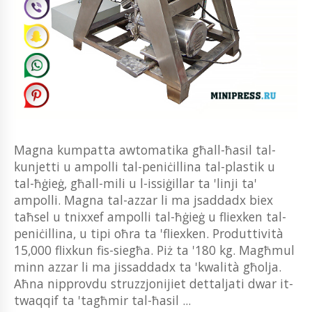
Magna kumpatta awtomatika għall-ħasil tal-
kunjetti u ampolli tal-peniċillina tal-plastik u
tal-ħġieġ, għall-mili u l-issiġillar ta 'linji ta'
ampolli. Magna tal-azzar li ma jsaddadx biex
taħsel u tnixxef ampolli tal-ħġieġ u fliexken tal-
peniċillina, u tipi oħra ta 'fliexken. Produttività
15,000 flixkun fis-siegħa. Piż ta '180 kg. Magħmul
minn azzar li ma jissaddadx ta 'kwalità għolja.
Aħna nipprovdu struzzjonijiet dettaljati dwar it-
twaqqif ta 'tagħmir tal-ħasil ...