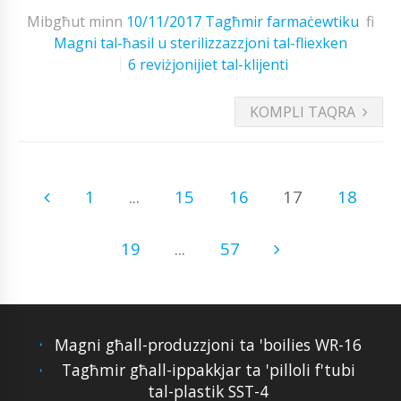
Mibgħut minn
10/11/2017
Tagħmir farmaċewtiku
fi
Magni tal-ħasil u sterilizzazzjoni tal-fliexken
6 reviżjonijiet tal-klijenti
KOMPLI TAQRA
1
...
15
16
17
18
19
...
57
Magni għall-produzzjoni ta 'boilies WR-16
Tagħmir għall-ippakkjar ta 'pilloli f'tubi
tal-plastik SST-4