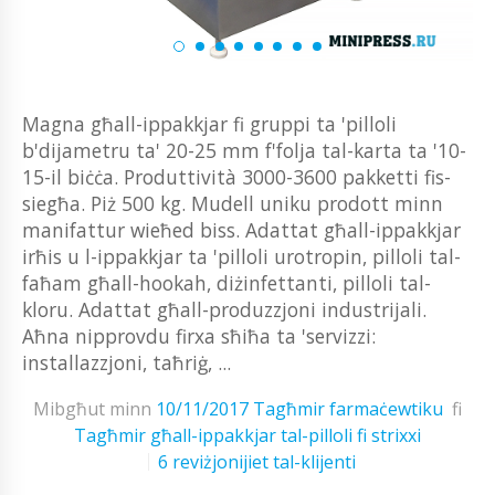
Magna għall-ippakkjar fi gruppi ta 'pilloli
b'dijametru ta' 20-25 mm f'folja tal-karta ta '10-
15-il biċċa. Produttività 3000-3600 pakketti fis-
siegħa. Piż 500 kg. Mudell uniku prodott minn
manifattur wieħed biss. Adattat għall-ippakkjar
irħis u l-ippakkjar ta 'pilloli urotropin, pilloli tal-
faħam għall-hookah, diżinfettanti, pilloli tal-
kloru. Adattat għall-produzzjoni industrijali.
Aħna nipprovdu firxa sħiħa ta 'servizzi:
installazzjoni, taħriġ, ...
Mibgħut minn
10/11/2017
Tagħmir farmaċewtiku
fi
Tagħmir għall-ippakkjar tal-pilloli fi strixxi
6 reviżjonijiet tal-klijenti