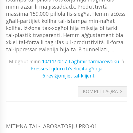
minn azzar li ma jissaddadx. Produttività
massima 159,000 pillola fis-siegħa. Hemm aċċess
għall-partijiet kollha tal-istampa min-naħat
kollha. Iż-żona tax-xogħol hija miksija bi tarki
tal-plastik trasparenti. Hemm aġġustament bla
xkiel tal-forza li tagħfas u l-produttività. Il-forza
tal-ippressar ewlenija hija ta '8 tunnellati, ...
Mibgħut minn
10/11/2017
Tagħmir farmaċewtiku
fi
Presses li jduru b'veloċità għolja
6 reviżjonijiet tal-klijenti
KOMPLI TAQRA
MITĦNA TAL-LABORATORJU PRO-01