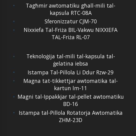
Tagħmir awtomatiku għall-mili tal-
kapsula RTC-08A
Sferonizzatur CJM-70
Nixxiefa Tal-Friża BIL-Vakwu NIXXIEFA
TAL-Friża RL-07
Teknoloġija tal-mili tal-kapsula tal-
ġelatina iebsa
Istampa Tal-Pillola Li Ddur Rzw-29
Magna tat-tikkettjar awtomatika tal-
kartun lm-11
Magni tal-Ippakkjar tal-pellet awtomatiku
BD-16
Istampa tal-Pillola Rotatorja Awtomatika
ZHM-23D