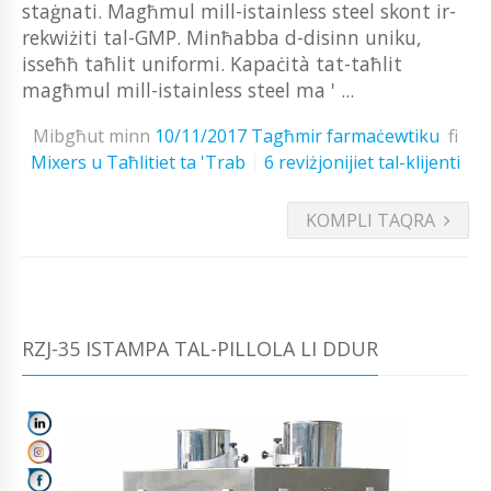
staġnati. Magħmul mill-istainless steel skont ir-
rekwiżiti tal-GMP. Minħabba d-disinn uniku,
isseħħ taħlit uniformi. Kapaċità tat-taħlit
magħmul mill-istainless steel ma ' ...
Mibgħut minn
10/11/2017
Tagħmir farmaċewtiku
fi
Mixers u Taħlitiet ta 'Trab
6 reviżjonijiet tal-klijenti
KOMPLI TAQRA
RZJ-35 ISTAMPA TAL-PILLOLA LI DDUR