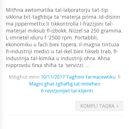
Mitħna awtomatika tal-laboratorju tat-tip
sikkina bit-tagħbija ta 'materja prima. Id-disinn
ma jippermettix li tikkontrolla l-frazzjoni tal-
materjal miksub fl-iżbokk. Niżżel sa 250 gramma.
L-imrietel iduru f '2500 rpm. Portabbli,
ekonomiku u faċli biex topera, il-magna tintuża
fl-industriji mediċi u tal-ikel biex tikseb trab, fl-
industrija tal-kimika u industriji oħra. Aħna
nipprovdu firxa sħiħa ta 'servizzi: ...
Mibgħut minn
10/11/2017
Tagħmir farmaċewtiku
fi
Magni għat-tgħaffiġ tal-imtieħen
6 reviżjonijiet tal-klijenti
KOMPLI TAQRA