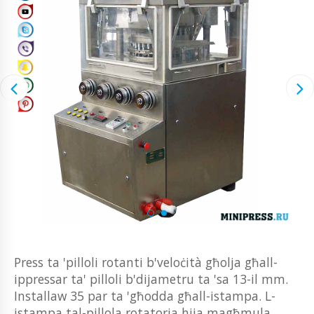
Press ta 'pilloli rotanti b'veloċità għolja għall-
ippressar ta' pilloli b'dijametru ta 'sa 13-il mm.
Installaw 35 par ta 'għodda għall-istampa. L-
istampa tal-pillola rotatorja hija magħmula