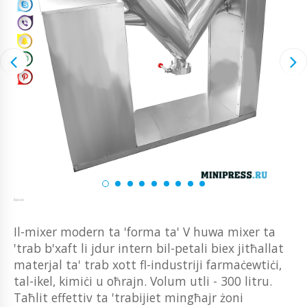
Il-mixer modern ta 'forma ta' V huwa mixer ta
'trab b'xaft li jdur intern bil-petali biex jitħallat
materjal ta' trab xott fl-industriji farmaċewtiċi,
tal-ikel, kimiċi u oħrajn. Volum utli - 300 litru.
Taħlit effettiv ta 'trabijiet mingħajr żoni