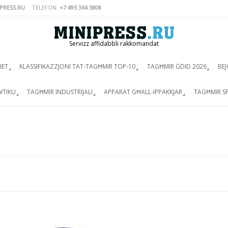
PRESS.RU
TELEFON:
+7 495 364 3808
Servizz affidabbli rakkomandat
IET
KLASSIFIKAZZJONI TAT-TAGĦMIR TOP-10
TAGĦMIR ĠDID 2026
BEJ
WTIKU
TAGĦMIR INDUSTRIJALI
APPARAT GĦALL-IPPAKKJAR
TAGĦMIR SP