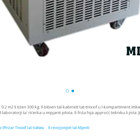
a ta '0.2 m2 li tiżen 300 kg. Il-bibien tal-kabinett tat-tnixxif u l-kompartim
boratorji ta' riċerka u impjanti pilota. Il-friża hija approċċ tekniku li jista '
 Iffriżar Tnixxif tal-Vakwu
6 reviżjonijiet tal-klijenti