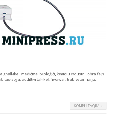
all-ikel, mediċina, bijoloġiċi, kimiċi u industriji oħra fejn
 tas-sojja, addittivi tal-ikel, ħwawar, trab veterinarju.
KOMPLI TAQRA