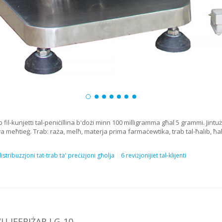
kunjetti tal-peniċillina b'dożi minn 100 milligramma għal 5 grammi. Jintuża għ
uwa meħtieġ. Trab: raża, melħ, materja prima farmaċewtika, trab tal-ħalib, ħalib
istribuzzjoni tat-trab ta' preċiżjoni għolja
6 reviżjonijiet tal-klijenti
 IFFRIŻAR LG-10