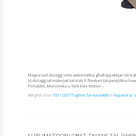
Magna tad-dożaġġ semi-awtomatika għall-ippakkjar tat-trab fil-
id-dożaġġ tal-materjali tat-trab fi fliexken tal-peniċillina h
Portabbli, ekonomiku u faċli biex tmexxi ...
Mibgħut minn
10/11/2017
Tagħmir farmaċewtiku
fi
Apparat ta 'd
SUBLIMAZZJONI GĦAT-TNIXXIF TAL-VAKWU