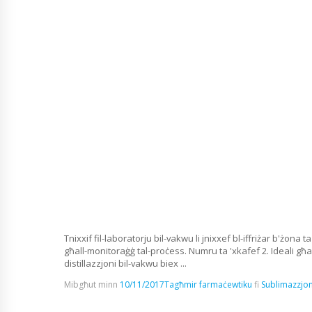
Tnixxif fil-laboratorju bil-vakwu li jnixxef bl-iffriżar b'żon
għall-monitoraġġ tal-proċess. Numru ta 'xkafef 2. Ideali għal-la
distillazzjoni bil-vakwu biex ...
Mibgħut minn
10/11/2017
Tagħmir farmaċewtiku
fi
Sublimazzjoni