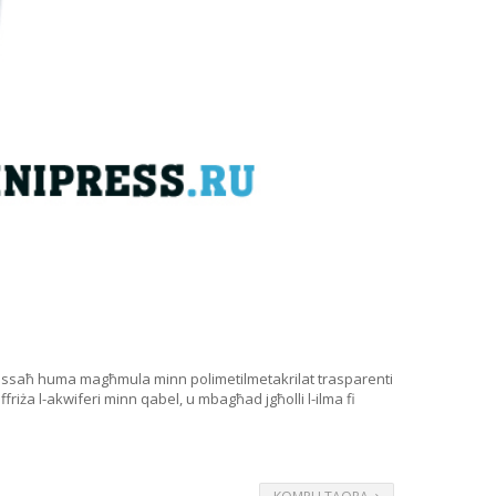
ent imkessaħ huma magħmula minn polimetilmetakrilat trasparenti
jiffriża l-akwiferi minn qabel, u mbagħad jgħolli l-ilma fi