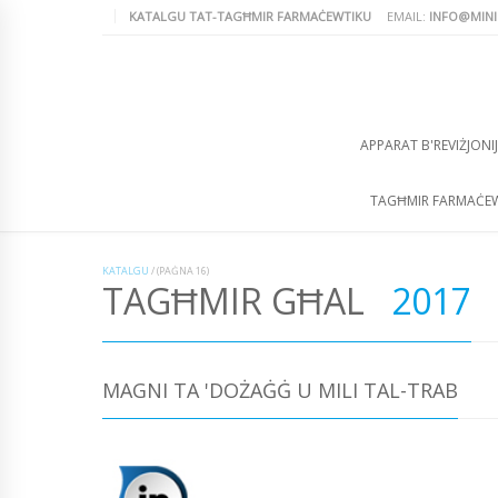
KATALGU TAT-TAGĦMIR FARMAĊEWTIKU
EMAIL:
INFO@MINI
APPARAT B'REVIŻJONIJ
TAGĦMIR FARMAĊE
KATALGU
/
(PAĠNA 16)
TAGĦMIR GĦAL
2017
MAGNI TA 'DOŻAĠĠ U MILI TAL-TRAB