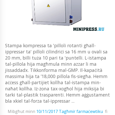
Stampa kompressa ta 'pilloli rotanti għall-
ippressar ta' pilloli ċilindriċi sa 16 mm u ovali sa
20 mm, billi tuża 10 pari ta 'puntelli. L-istampa
tal-pillola hija magħmula minn azzar li ma
jissaddadx. Tikkonforma mal-GMP. Il-kapaċità
massima hija ta ’18,000 pillola fis-siegħa. Hemm
aċċess għall-partijiet kollha tal-istampa min-
naħat kollha. Iż-żona tax-xogħol hija miksija bi
tarki tal-plastik trasparenti. Hemm aġġustament
bla xkiel tal-forza tal-ippressar ...
Mibgħut minn
10/11/2017
Tagħmir farmaċewtiku
fi