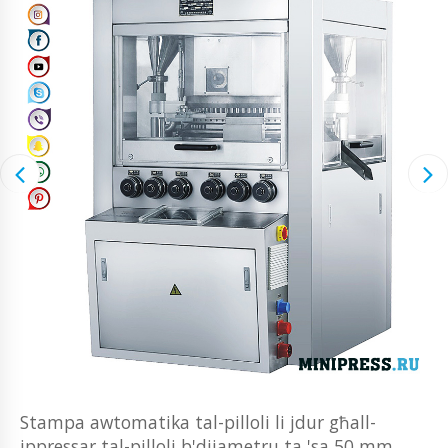
Stampa awtomatika tal-pilloli li jdur għall-
ippressar tal-pilloli b'dijametru ta 'sa 50 mm