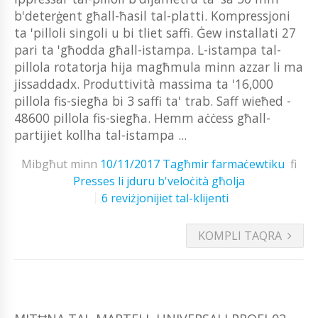
b'deterġent għall-ħasil tal-platti. Kompressjoni
ta 'pilloli singoli u bi tliet saffi. Ġew installati 27
pari ta 'għodda għall-istampa. L-istampa tal-
pillola rotatorja hija magħmula minn azzar li ma
jissaddadx. Produttività massima ta '16,000
pillola fis-siegħa bi 3 saffi ta' trab. Saff wieħed -
48600 pillola fis-siegħa. Hemm aċċess għall-
partijiet kollha tal-istampa ...
Mibgħut minn
10/11/2017
Tagħmir farmaċewtiku
fi
Presses li jduru b'veloċità għolja
6 reviżjonijiet tal-klijenti
KOMPLI TAQRA