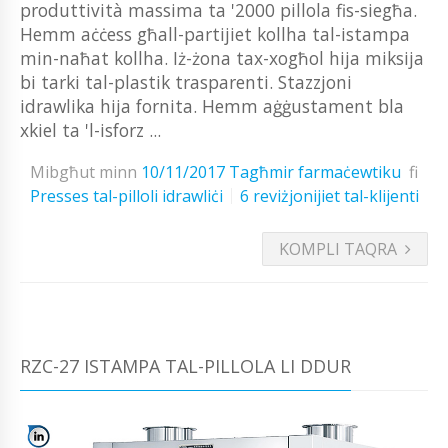
produttività massima ta '2000 pillola fis-siegħa.
Hemm aċċess għall-partijiet kollha tal-istampa
min-naħat kollha. Iż-żona tax-xogħol hija miksija
bi tarki tal-plastik trasparenti. Stazzjoni
idrawlika hija fornita. Hemm aġġustament bla
xkiel ta 'l-isforz ...
Mibgħut minn
10/11/2017
Tagħmir farmaċewtiku
fi
Presses tal-pilloli idrawliċi
6 reviżjonijiet tal-klijenti
KOMPLI TAQRA
RZC-27 ISTAMPA TAL-PILLOLA LI DDUR