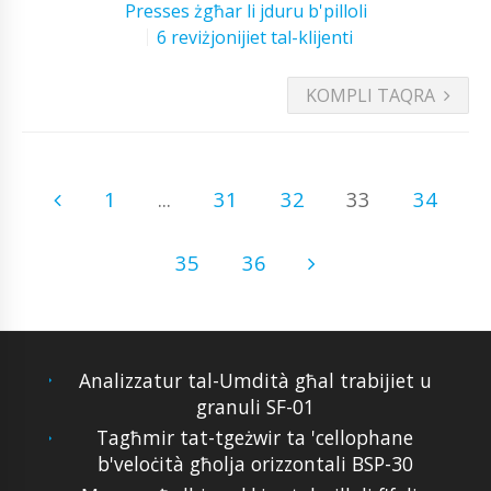
Presses żgħar li jduru b'pilloli
6 reviżjonijiet tal-klijenti
KOMPLI TAQRA
1
...
31
32
33
34
35
36
Analizzatur tal-Umdità għal trabijiet u
granuli SF-01
Tagħmir tat-tgeżwir ta 'cellophane
b'veloċità għolja orizzontali BSP-30