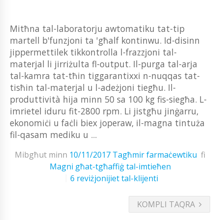
Mitħna tal-laboratorju awtomatiku tat-tip
martell b'funzjoni ta 'għalf kontinwu. Id-disinn
jippermettilek tikkontrolla l-frazzjoni tal-
materjal li jirriżulta fl-output. Il-purga tal-arja
tal-kamra tat-tħin tiggarantixxi n-nuqqas tat-
tisħin tal-materjal u l-adeżjoni tiegħu. Il-
produttività hija minn 50 sa 100 kg fis-siegħa. L-
imrietel iduru fit-2800 rpm. Li jistgħu jinġarru,
ekonomiċi u faċli biex joperaw, il-magna tintuża
fil-qasam mediku u ...
Mibgħut minn
10/11/2017
Tagħmir farmaċewtiku
fi
Magni għat-tgħaffiġ tal-imtieħen
6 reviżjonijiet tal-klijenti
KOMPLI TAQRA