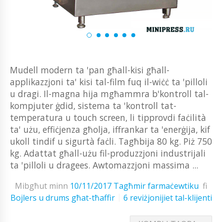
Mudell modern ta 'pan għall-kisi għall-
applikazzjoni ta' kisi tal-film fuq il-wiċċ ta 'pilloli
u dragi. Il-magna hija mgħammra b'kontroll tal-
kompjuter ġdid, sistema ta 'kontroll tat-
temperatura u touch screen, li tipprovdi faċilità
ta' użu, effiċjenza għolja, iffrankar ta 'enerġija, kif
ukoll tindif u sigurtà faċli. Tagħbija 80 kg. Piż 750
kg. Adattat għall-użu fil-produzzjoni industrijali
ta 'pilloli u dragees. Awtomazzjoni massima ...
Mibgħut minn
10/11/2017
Tagħmir farmaċewtiku
fi
Bojlers u drums għat-tħaffir
6 reviżjonijiet tal-klijenti