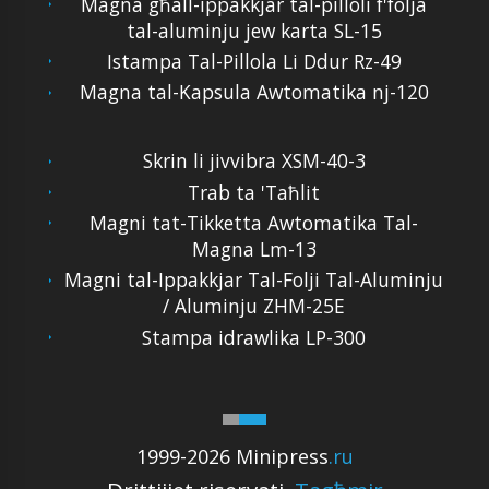
Magna għall-ippakkjar tal-pilloli f'folja
tal-aluminju jew karta SL-15
Istampa Tal-Pillola Li Ddur Rz-49
Magna tal-Kapsula Awtomatika nj-120
Skrin li jivvibra XSM-40-3
Trab ta 'Taħlit
Magni tat-Tikketta Awtomatika Tal-
Magna Lm-13
Magni tal-Ippakkjar Tal-Folji Tal-Aluminju
/ Aluminju ZHM-25E
Stampa idrawlika LP-300
1999-2026 Minipress
.ru