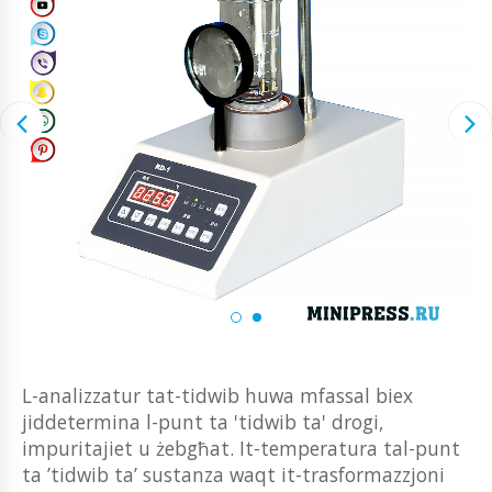
L-analizzatur tat-tidwib huwa mfassal biex
jiddetermina l-punt ta 'tidwib ta' drogi,
impuritajiet u żebgħat. It-temperatura tal-punt
ta ’tidwib ta’ sustanza waqt it-trasformazzjoni