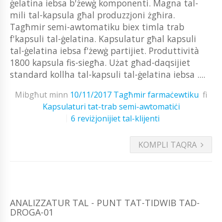
ġelatina iebsa b'żewġ komponenti. Magna tal-
mili tal-kapsula għal produzzjoni żgħira.
Tagħmir semi-awtomatiku biex timla trab
f'kapsuli tal-ġelatina. Kapsulatur għal kapsuli
tal-ġelatina iebsa f'żewġ partijiet. Produttività
1800 kapsula fis-siegħa. Użat għad-daqsijiet
standard kollha tal-kapsuli tal-ġelatina iebsa ....
Mibgħut minn
10/11/2017
Tagħmir farmaċewtiku
fi
Kapsulaturi tat-trab semi-awtomatiċi
6 reviżjonijiet tal-klijenti
KOMPLI TAQRA
ANALIZZATUR TAL - PUNT TAT-TIDWIB TAD-
DROGA-01