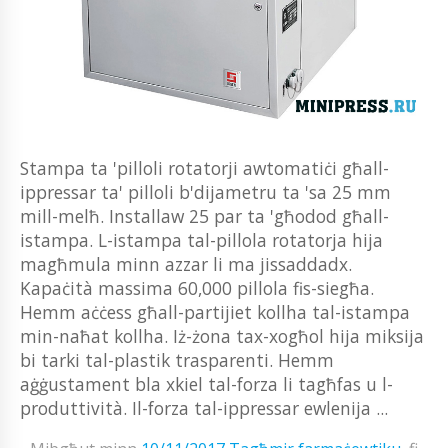
Stampa ta 'pilloli rotatorji awtomatiċi għall-
ippressar ta' pilloli b'dijametru ta 'sa 25 mm
mill-melħ. Installaw 25 par ta 'għodod għall-
istampa. L-istampa tal-pillola rotatorja hija
magħmula minn azzar li ma jissaddadx.
Kapaċità massima 60,000 pillola fis-siegħa.
Hemm aċċess għall-partijiet kollha tal-istampa
min-naħat kollha. Iż-żona tax-xogħol hija miksija
bi tarki tal-plastik trasparenti. Hemm
aġġustament bla xkiel tal-forza li tagħfas u l-
produttività. Il-forza tal-ippressar ewlenija ...