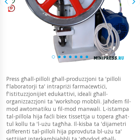
Press għall-pilloli għall-produzzjoni ta 'pilloli
f'laboratorji ta' intrapriżi farmaċewtiċi,
f'istituzzjonijiet edukattivi, ideali għall-
organizzazzjoni ta 'workshop mobbli. Jaħdem fil-
mod awtomatiku u fil-mod manwali. L-istampa
tal-pillola hija faċli biex tissettja u topera għat-
tul kollu ta 'l-użu tagħha. Il-kisba ta 'dijametri
differenti tal-pilloli hija pprovduta bl-użu ta'
settijiet interkambjabbli ta 'għodod għall-