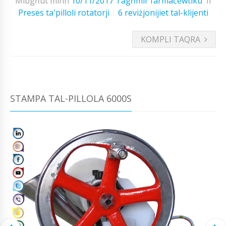
Mibgħut minn
10/11/2017
Tagħmir farmaċewtiku
fi
Preses ta'pilloli rotatorji
6 reviżjonijiet tal-klijenti
KOMPLI TAQRA
STAMPA TAL-PILLOLA 6000S