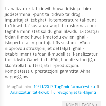
L-analizzatur tat-tidwib huwa ddisinjat biex
jiddetermina l-punt ta 'tidwib ta' drogi,
impuritajiet, żebgħat. It-temperatura tal-punt
ta ’tidwib ta’ sustanza waqt it-trasformazzjoni
tagħha minn stat solidu għal likwidu. L-ittestjar
b'dan il-mod huwa l-metodu ewlieni għall-
iskoperta ta 'impuritajiet fis-sustanzi. Aħna
nipprovdu struzzjonijiet dettaljati għall-
istabbiliment ta 'dan il-mudell ta' l-analizzatur
tat-tidwib. Qabel it-tbaħħir, l-analizzaturi jiġu
kkontrollati u ttestjati fil-produzzjoni.
Kompletezza u prestazzjoni garantita. Aħna
nappoġġjaw ...
Mibgħut minn
10/11/2017
Tagħmir farmaċewtiku
fi
Analizzaturi tat-tidwib
6 reviżjonijiet tal-klijenti
KOMPLI TAQRA