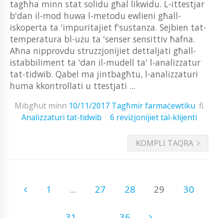
tagħha minn stat solidu għal likwidu. L-ittestjar
b'dan il-mod huwa l-metodu ewlieni għall-
iskoperta ta 'impuritajiet f'sustanza. Sejbien tat-
temperatura bl-użu ta 'senser sensittiv ħafna.
Aħna nipprovdu struzzjonijiet dettaljati għall-
istabbiliment ta 'dan il-mudell ta' l-analizzatur
tat-tidwib. Qabel ma jintbagħtu, l-analizzaturi
huma kkontrollati u ttestjati ...
Mibgħut minn
10/11/2017
Tagħmir farmaċewtiku
fi
Analizzaturi tat-tidwib
6 reviżjonijiet tal-klijenti
KOMPLI TAQRA
1
...
27
28
29
30
31
...
36