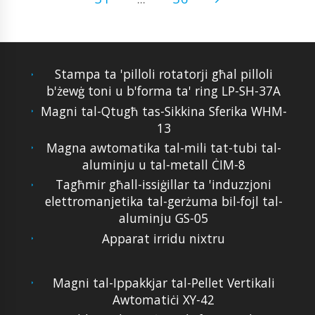
Stampa ta 'pilloli rotatorji għal pilloli
b'żewġ toni u b'forma ta' ring LP-SH-37A
Magni tal-Qtugħ tas-Sikkina Sferika WHM-
13
Magna awtomatika tal-mili tat-tubi tal-
aluminju u tal-metall ĊIM-8
Tagħmir għall-issiġillar ta 'induzzjoni
elettromanjetika tal-gerżuma bil-fojl tal-
aluminju GS-05
Apparat irridu nixtru
Magni tal-Ippakkjar tal-Pellet Vertikali
Awtomatiċi XY-42