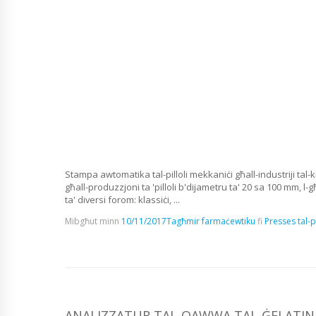
Stampa awtomatika tal-pilloli mekkaniċi għall-industriji tal-k
għall-produzzjoni ta 'pilloli b'dijametru ta' 20 sa 100 mm, l-g
ta' diversi forom: klassiċi, ...
Mibgħut minn
10/11/2017
Tagħmir farmaċewtiku
fi
Presses tal-p
ANALIZZATUR TAL-QAWWA TAL-ĠELATIN