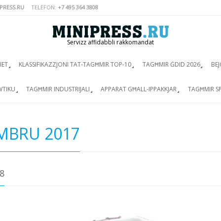
PRESS.RU
TELEFON:
+7 495 364 3808
Servizz affidabbli rakkomandat
IET
KLASSIFIKAZZJONI TAT-TAGĦMIR TOP-10
TAGĦMIR ĠDID 2026
BEJ
WTIKU
TAGĦMIR INDUSTRIJALI
APPARAT GĦALL-IPPAKKJAR
TAGĦMIR SP
MBRU 2017
8