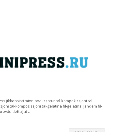
less jikkonsisti minn analizzatur tal-kompożizzjoni tal-
oni tal-kompożizzjoni tal-ġelatina fil-ġelatina. Jaħdem fil-
ovdu dettaljat ...