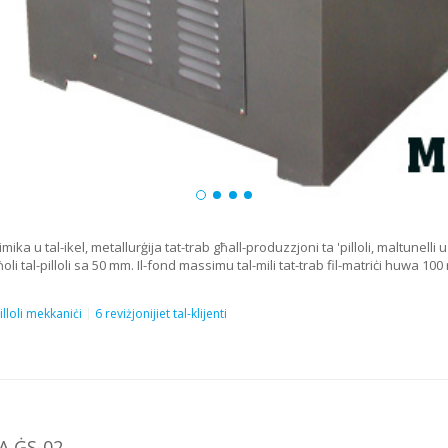
imika u tal-ikel, metallurġija tat-trab għall-produzzjoni ta 'pilloli, maltunel
ħoli tal-pilloli sa 50 mm. Il-fond massimu tal-mili tat-trab fil-matriċi huwa 10
illoli mekkaniċi
6 reviżjonijiet tal-klijenti
A ĠS-02