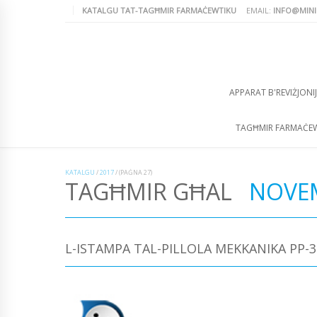
KATALGU TAT-TAGĦMIR FARMAĊEWTIKU
EMAIL:
INFO@MINI
APPARAT B'REVIŻJONIJ
TAGĦMIR FARMAĊE
KATALGU
/
2017
/
(PAĠNA 27)
TAGĦMIR GĦAL
NOVE
L-ISTAMPA TAL-PILLOLA MEKKANIKA PP-3