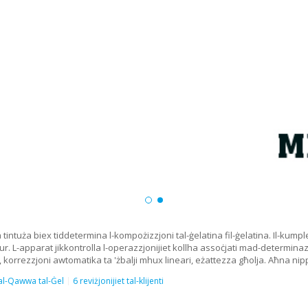
a tintuża biex tiddetermina l-kompożizzjoni tal-ġelatina fil-ġelatina. Il-kump
r. L-apparat jikkontrolla l-operazzjonijiet kollha assoċjati mad-determinazzj
, korrezzjoni awtomatika ta 'żbalji mhux lineari, eżattezza għolja. Aħna nippr
tal-Qawwa tal-Ġel
6 reviżjonijiet tal-klijenti