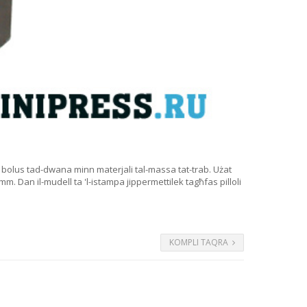
li u bolus tad-dwana minn materjali tal-massa tat-trab. Użat
0 mm. Dan il-mudell ta 'l-istampa jippermettilek tagħfas pilloli
KOMPLI TAQRA