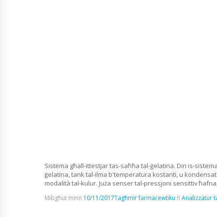
Sistema għall-ittestjar tas-saħħa tal-ġelatina. Din is-sistem
ġelatina, tank tal-ilma b'temperatura kostanti, u kondensatu
modalità tal-kulur. Juża senser tal-pressjoni sensittiv ħafna
Mibgħut minn
10/11/2017
Tagħmir farmaċewtiku
fi
Analizzatur 