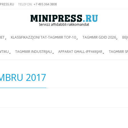
PRESS.RU
TELEFON:
+7 495 364 3808
Servizz affidabbli rakkomandat
IET
KLASSIFIKAZZJONI TAT-TAGĦMIR TOP-10
TAGĦMIR ĠDID 2026
BEJ
WTIKU
TAGĦMIR INDUSTRIJALI
APPARAT GĦALL-IPPAKKJAR
TAGĦMIR SP
MBRU 2017