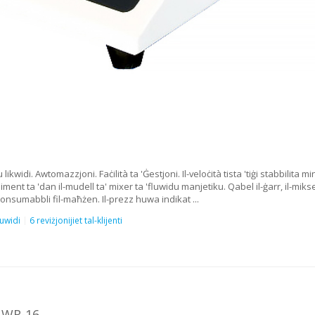
ikwidi. Awtomazzjoni. Faċilità ta 'Ġestjoni. Il-veloċità tista 'tiġi stabbilita 
ment ta 'dan il-mudell ta' mixer ta 'fluwidu manjetiku. Qabel il-ġarr, il-mikse
onsumabbli fil-maħżen. Il-prezz huwa indikat ...
luwidi
6 reviżjonijiet tal-klijenti
 WR-16