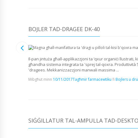
BOJLER TAD-DRAGEE DK-40
Il-pan jintuża għall-applikazzjoni ta ’qxur organiċi llustrati
għandha sistema integrata ta 'sprej tal-qoxra. Produttività 5
'dragees. Mekkanizzazzjoni manwali massima ...
Mibgħut minn
10/11/2017
Tagħmir farmaċewtiku
fi
Bojlers u dru
SIĠĠILLATUR TAL-AMPULLA TAD-DESKTO