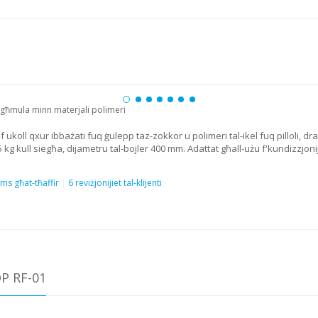
, kif ukoll qxur ibbażati fuq ġulepp taz-zokkor u polimeri tal-ikel fuq pilloli,
 kg kull siegħa, dijametru tal-bojler 400 mm. Adattat għall-użu f'kundizzjoni
ms għat-tħaffir
6 reviżjonijiet tal-klijenti
P RF-01