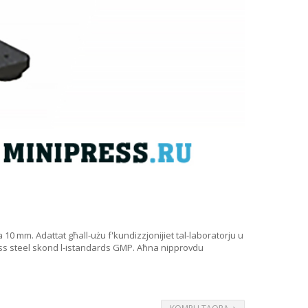
 10 mm. Adattat għall-użu f'kundizzjonijiet tal-laboratorju u
inless steel skond l-istandards GMP. Aħna nipprovdu