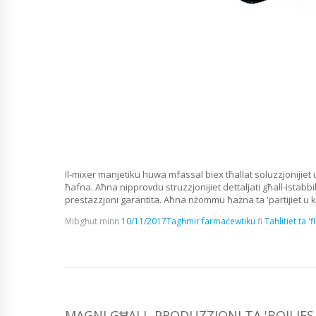
Il-mixer manjetiku huwa mfassal biex tħallat soluzzjonijiet u l
ħafna. Aħna nipprovdu struzzjonijiet dettaljati għall-istabbili
prestazzjoni garantita. Aħna nżommu ħażna ta 'partijiet u k
Mibgħut minn
10/11/2017
Tagħmir farmaċewtiku
fi
Taħlitiet ta 'f
MAGNI GĦALL-PRODUZZJONI TA 'BOILIES