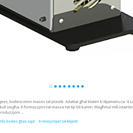
s, boilies) minn mases tal-plastik. Adattat għal blalen b'dijametru ta '4 sa
g kull siegħa. Il-formazzjoni tal-massa tat-tip bil-kamin. Magħmul mill-ista
produzzjoni ...
mlu boilies għas-sajd
6 reviżjonijiet tal-klijenti