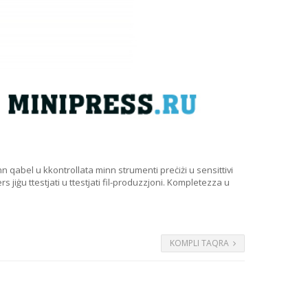
minn qabel u kkontrollata minn strumenti preċiżi u sensittivi
rs jiġu ttestjati u ttestjati fil-produzzjoni. Kompletezza u
KOMPLI TAQRA