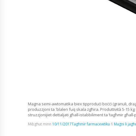
Magna semi-awtomatika biex tipproduċi boċċi (granuli, dragee
produzzjoni ta 'blalen fuq skala żgħira. Produttività 5-15 k
struzzjonijiet dettaljati għall-istabbiliment ta ’tagħmir għall-
Mibgħut minn
10/11/2017
Tagħmir farmaċewtiku
fi
Magni li jagħ