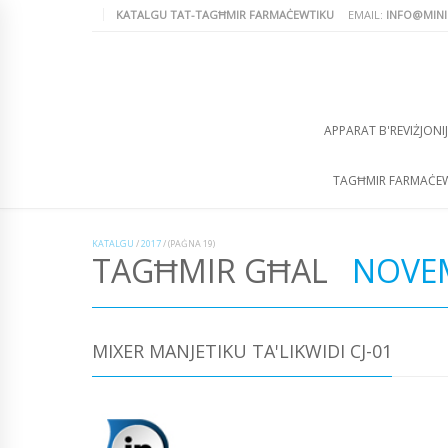
KATALGU TAT-TAGĦMIR FARMAĊEWTIKU
EMAIL:
INFO@MINI
APPARAT B'REVIŻJONIJ
TAGĦMIR FARMAĊE
KATALGU
/
2017
/
(PAĠNA 19)
TAGĦMIR GĦAL
NOVE
MIXER MANJETIKU TA'LIKWIDI CJ-01