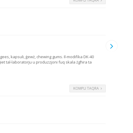
KOMPLI TAQRA
 dragees, kapsuli, ġewż, chewing gums. Il-modifika DK-40
jiet tal-laboratorju u produzzjoni fuq skala żgħira ta
KOMPLI TAQRA