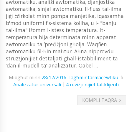
awtomatiku, analiżi awtomatika, djanjostika
awtomatika, sinjal awtomatiku. Il-fluss tal-ilma
jiġi ċċirkolat minn pompa manjetika, iqassamha
b'mod uniformi fis-sistema kollha, u l- "banju
tal-ilma" iżomm l-istess temperatura. It-
temperatura hija determinata minn apparat
awtomatiku ta ’preċiżjoni għolja. Waqfien
awtomatiku fil-ħin maħtur. Aħna nipprovdu
struzzjonijiet dettaljati għall-istabbiliment ta
’dan il-mudell ta’ analizzatur. Qabel ...
Mibgħut minn
28/12/2016
Tagħmir farmaċewtiku
fi
Analizzatur universali
4 reviżjonijiet tal-klijenti
KOMPLI TAQRA