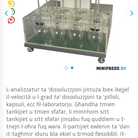
L-analizzatur ta 'dissoluzzjoni jintuża biex ikejjel
il-veloċità u l-grad ta' dissoluzzjoni ta 'pilloli,
kapsuli, eċċ fil-laboratorju. Għandha tmien
tankijiet u tmien xfafar, li minnhom sitt
tankijiet u sitt xfafar jinsabu fuq quddiem u t-
tnejn l-oħra fuq wara. Il-partijiet ewlenin ta 'dan
it-tagħmir iduru bla xkiel u b'mod flessibbli. It-