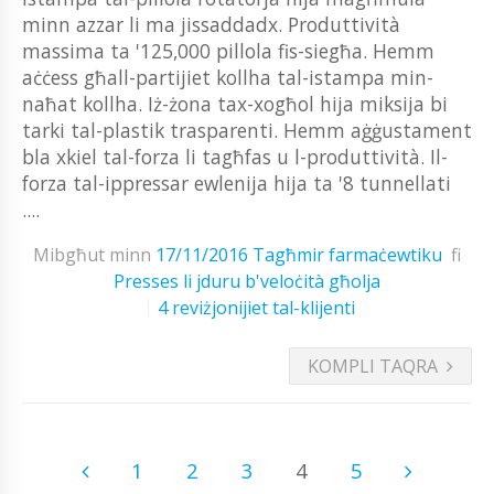
minn azzar li ma jissaddadx. Produttività
massima ta '125,000 pillola fis-siegħa. Hemm
aċċess għall-partijiet kollha tal-istampa min-
naħat kollha. Iż-żona tax-xogħol hija miksija bi
tarki tal-plastik trasparenti. Hemm aġġustament
bla xkiel tal-forza li tagħfas u l-produttività. Il-
forza tal-ippressar ewlenija hija ta '8 tunnellati
....
Mibgħut minn
17/11/2016
Tagħmir farmaċewtiku
fi
Presses li jduru b'veloċità għolja
4 reviżjonijiet tal-klijenti
KOMPLI TAQRA
1
2
3
4
5