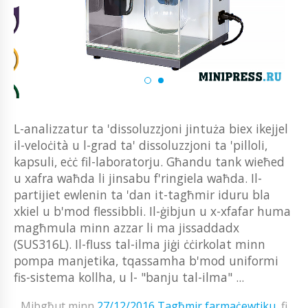
L-analizzatur ta 'dissoluzzjoni jintuża biex ikejjel
il-veloċità u l-grad ta' dissoluzzjoni ta 'pilloli,
kapsuli, eċċ fil-laboratorju. Għandu tank wieħed
u xafra waħda li jinsabu f'ringiela waħda. Il-
partijiet ewlenin ta 'dan it-tagħmir iduru bla
xkiel u b'mod flessibbli. Il-ġibjun u x-xfafar huma
magħmula minn azzar li ma jissaddadx
(SUS316L). Il-fluss tal-ilma jiġi ċċirkolat minn
pompa manjetika, tqassamha b'mod uniformi
fis-sistema kollha, u l- "banju tal-ilma" ...
Mibgħut minn
27/12/2016
Tagħmir farmaċewtiku
fi