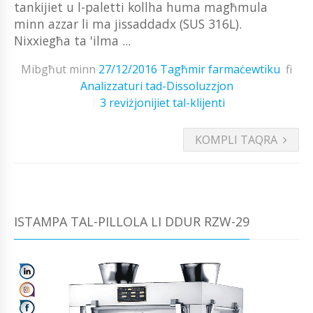
tankijiet u l-paletti kollha huma magħmula
minn azzar li ma jissaddadx (SUS 316L).
Nixxiegħa ta 'ilma ...
Mibgħut minn
27/12/2016
Tagħmir farmaċewtiku
fi
Analizzaturi tad-Dissoluzzjon
3 reviżjonijiet tal-klijenti
KOMPLI TAQRA
ISTAMPA TAL-PILLOLA LI DDUR RZW-29