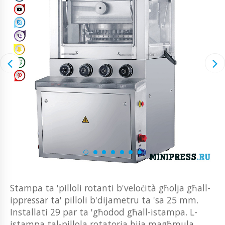
Stampa ta 'pilloli rotanti b'veloċità għolja għall-
ippressar ta' pilloli b'dijametru ta 'sa 25 mm.
Installati 29 par ta 'għodod għall-istampa. L-
istampa tal-pillola rotatorja hija magħmula