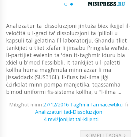
Analizzatur ta 'dissoluzzjoni jintuża biex ikejjel il-
veloċità u l-grad ta' dissoluzzjoni ta 'pilloli u
kapsuli tal-ġelatina fil-laboratorju. Għandu tliet
tankijiet u tliet xfafar li jinsabu f'ringiela waħda.
Il-partijiet ewlenin ta 'dan it-tagħmir iduru bla
xkiel u b'mod flessibbli. It-tankijiet u l-paletti
kollha huma magħmula minn azzar li ma
jissaddadx (SUS316L). Il-fluss tal-ilma jiġi
ċċirkolat minn pompa manjetika, tqassamha
b'mod uniformi fis-sistema kollha, u "l-ilma ...
Mibgħut minn
27/12/2016
Tagħmir farmaċewtiku
fi
Analizzaturi tad-Dissoluzzjon
4 reviżjonijiet tal-klijenti
KOMPLI TAQRA