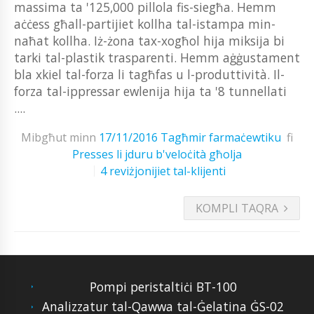
massima ta '125,000 pillola fis-siegħa. Hemm
aċċess għall-partijiet kollha tal-istampa min-
naħat kollha. Iż-żona tax-xogħol hija miksija bi
tarki tal-plastik trasparenti. Hemm aġġustament
bla xkiel tal-forza li tagħfas u l-produttività. Il-
forza tal-ippressar ewlenija hija ta '8 tunnellati
....
Mibgħut minn
17/11/2016
Tagħmir farmaċewtiku
fi
Presses li jduru b'veloċità għolja
4 reviżjonijiet tal-klijenti
KOMPLI TAQRA
Pompi peristaltiċi BT-100
Analizzatur tal-Qawwa tal-Ġelatina ĠS-02