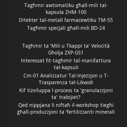
Tagħmir awtomatiku għall-mili tal-
kapsula ZHM-100
Ditekter tal-metall farmaċewtiku TM-55
Tagħmir speċjali għall-mili BD-24
Tagħmir ta 'Mili u Tkappi ta' Veloċità
Għolja ZXP-GS1
Interessat fit-tagħmir tal-manifattura
tal-kapsuli
Cm-01 Analizzatur Tal-Injezzjon u T-
Trasparenza tal-Likwidi
Kif tiżviluppa l-proċess ta 'granulazzjoni
ta' trabijiet?
Qed nippjana li niftaħ il-workshop tiegħi
għall-produzzjoni ta 'fertilizzanti minerali