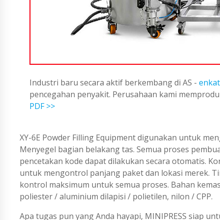
Industri baru secara aktif berkembang di AS -
enkat
pencegahan penyakit. Perusahaan kami memproduks
PDF >>
XY-6E Powder Filling Equipment digunakan untuk men
Menyegel bagian belakang tas. Semua proses pembuat
pencetakan kode dapat dilakukan secara otomatis. 
untuk mengontrol panjang paket dan lokasi merek. T
kontrol maksimum untuk semua proses. Bahan kemasan: B
poliester / aluminium dilapisi / polietilen, nilon / CPP.
Apa tugas pun yang Anda hayapi, MINIPRESS siap untu