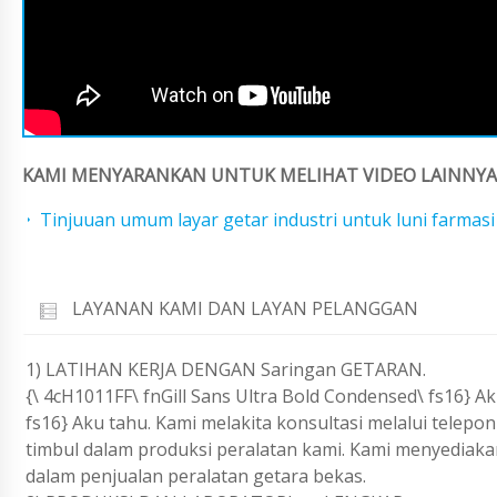
KAMI MENYARANKAN UNTUK MELIHAT VIDEO LAINNYA 
Tinjuuan umum layar getar industri untuk luni farmasi
LAYANAN KAMI DAN LAYAN PELANGGAN
1) LATIHAN KERJA DENGAN Saringan GETARAN.
{\ 4cH1011FF\ fnGill Sans Ultra Bold Condensed\ fs16} Ak
fs16} Aku tahu. Kami melakita konsultasi melalui telep
timbul dalam produksi peralatan kami. Kami menyediak
dalam penjualan peralatan getara bekas.