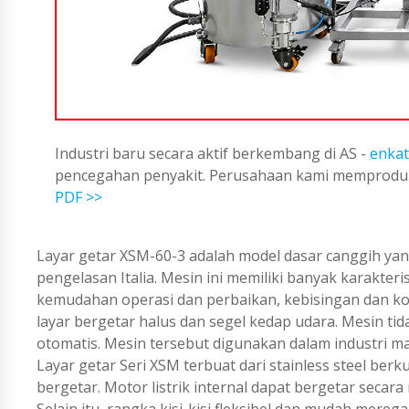
Industri baru secara aktif berkembang di AS -
enkat
pencegahan penyakit. Perusahaan kami memproduks
PDF >>
Layar getar XSM-60-3 adalah model dasar canggih yan
pengelasan Italia. Mesin ini memiliki banyak karakterist
kemudahan operasi dan perbaikan, kebisingan dan ko
layar bergetar halus dan segel kedap udara. Mesin ti
otomatis. Mesin tersebut digunakan dalam industri mak
Layar getar Seri XSM terbuat dari stainless steel ber
bergetar. Motor listrik internal dapat bergetar sec
Selain itu, rangka kisi-kisi fleksibel dan mudah mere