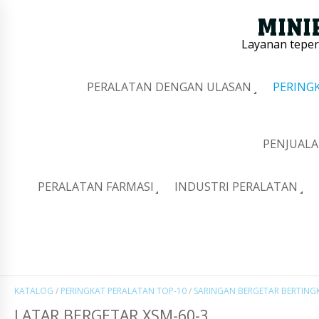
Layanan tepe
PERALATAN DENGAN ULASAN
PERING
PENJUALA
PERALATAN FARMASI
INDUSTRI PERALATAN
KATALOG
/
PERINGKAT PERALATAN TOP-10
/
SARINGAN BERGETAR BERTING
LATAR BERGETAR XSM-60-3