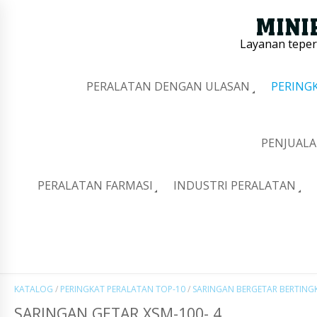
Layanan tepe
PERALATAN DENGAN ULASAN
PERING
PENJUALA
PERALATAN FARMASI
INDUSTRI PERALATAN
KATALOG
/
PERINGKAT PERALATAN TOP-10
/
SARINGAN BERGETAR BERTING
SARINGAN GETAR XSM-100- 4