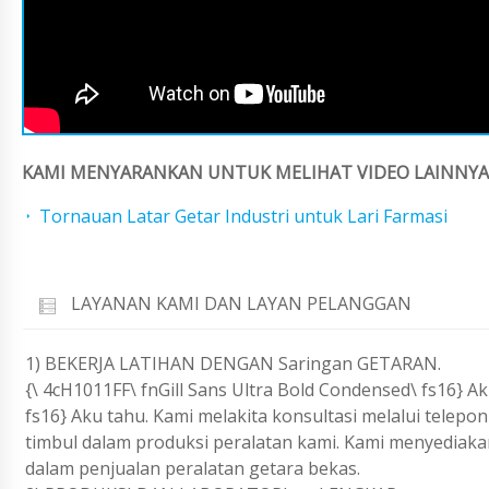
KAMI MENYARANKAN UNTUK MELIHAT VIDEO LAINNYA 
Tornauan Latar Getar Industri untuk Lari Farmasi
LAYANAN KAMI DAN LAYAN PELANGGAN
1) BEKERJA LATIHAN DENGAN Saringan GETARAN.
{\ 4cH1011FF\ fnGill Sans Ultra Bold Condensed\ fs16} Ak
fs16} Aku tahu. Kami melakita konsultasi melalui telep
timbul dalam produksi peralatan kami. Kami menyediak
dalam penjualan peralatan getara bekas.