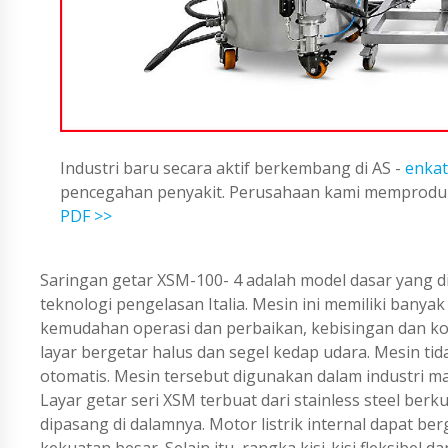
Industri baru secara aktif berkembang di AS -
enkat
pencegahan penyakit. Perusahaan kami memproduks
PDF >>
Saringan getar XSM-100- 4 adalah model dasar yang 
teknologi pengelasan Italia. Mesin ini memiliki banyak 
kemudahan operasi dan perbaikan, kebisingan dan ko
layar bergetar halus dan segel kedap udara. Mesin ti
otomatis. Mesin tersebut digunakan dalam industri mak
Layar getar seri XSM terbuat dari stainless steel berk
dipasang di dalamnya. Motor listrik internal dapat 
kekuatan besar. Selain itu, rangka kisi-kisi fleksibe