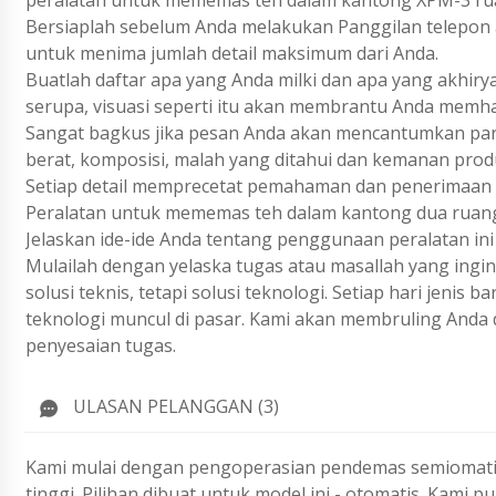
peralatan untuk mememas teh dalam kantong XPM-3 ru
Bersiaplah sebelum Anda melakukan Panggilan telepon a
untuk menima jumlah detail maksimum dari Anda.
Buatlah daftar apa yang Anda milki dan apa yang akhiry
serupa, visuasi seperti itu akan membrantu Anda memh
Sangat bagkus jika pesan Anda akan mencantumkan param
berat, komposisi, malah yang ditahui dan kemanan prod
Setiap detail memprecetat pemahaman dan penerimaan 
Peralatan untuk mememas teh dalam kantong dua ruang d
Jelaskan ide-ide Anda tentang penggunaan peralatan ini
Mulailah dengan yelaska tugas atau masallah yang ing
solusi teknis, tetapi solusi teknologi. Setiap hari jenis
teknologi muncul di pasar. Kami akan membruling Anda 
penyesaian tugas.
ULASAN PELANGGAN (3)
Kami mulai dengan pengoperasian pendemas semiomatis-ota
tinggi. Pilihan dibuat untuk model ini - otomatis. Kami