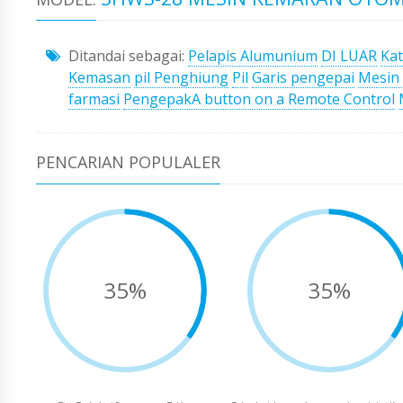
Ditandai sebagai:
Pelapis Alumunium
DI LUAR
Kat
Kemasan
pil Penghiung
Pil
Garis pengepai
Mesin
farmasi
PengepakA button on a Remote Control
PENCARIAN POPULALER
35%
35%