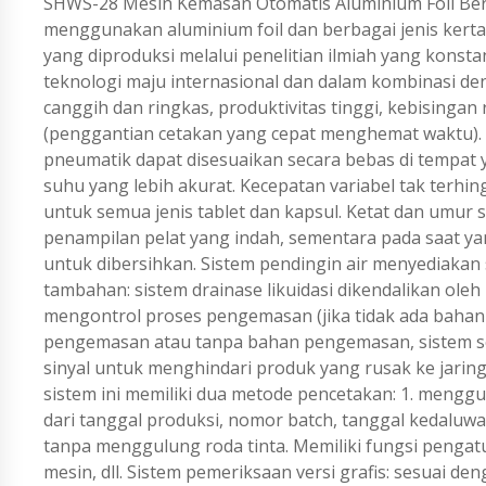
SHWS-28 Mesin Kemasan Otomatis Aluminium Foil Ber
menggunakan aluminium foil dan berbagai jenis kert
yang diproduksi melalui penelitian ilmiah yang konstan
teknologi maju internasional dan dalam kombinasi deng
canggih dan ringkas, produktivitas tinggi, kebising
(penggantian cetakan yang cepat menghemat waktu). 
pneumatik dapat disesuaikan secara bebas di tempat 
suhu yang lebih akurat. Kecepatan variabel tak terhin
untuk semua jenis tablet dan kapsul. Ketat dan umu
penampilan pelat yang indah, sementara pada saat ya
untuk dibersihkan. Sistem pendingin air menyediaka
tambahan: sistem drainase likuidasi dikendalikan oleh
mengontrol proses pengemasan (jika tidak ada baha
pengemasan atau tanpa bahan pengemasan, sistem se
sinyal untuk menghindari produk yang rusak ke jaringa
sistem ini memiliki dua metode pencetakan: 1. menggu
dari tanggal produksi, nomor batch, tanggal kedaluwar
tanpa menggulung roda tinta. Memiliki fungsi pengat
mesin, dll. Sistem pemeriksaan versi grafis: sesuai 