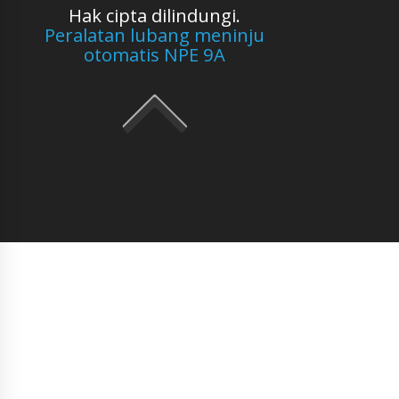
Hak cipta dilindungi.
Peralatan lubang meninju
otomatis NPE 9A