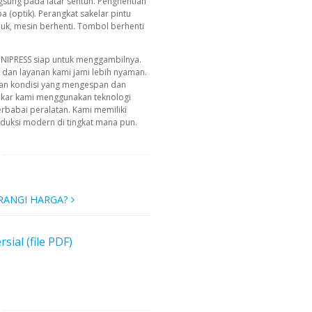
sung pada latar sentuh. Penghentian
 (optik). Perangkat sakelar pintu
buk, mesin berhenti. Tombol berhenti
INIPRESS siap untuk menggambilnya.
g dan layanan kami jami lebih nyaman.
an kondisi yang mengespan dan
akar kami menggunakan teknologi
erbabai peralatan. Kami memiliki
uksi modern di tingkat mana pun.
RANGI HARGA?
al (file PDF)