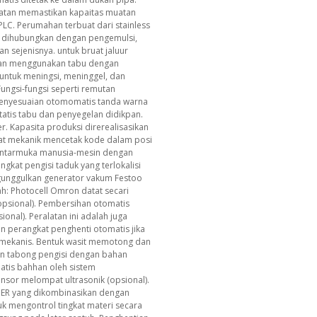
atan memastikan kapaitas muatan
 PLC. Perumahan terbuat dari stainless
pat dihubungkan dengan pengemulsi,
n sejenisnya. untuk bruat jaluur
kan menggunakan tabu dengan
untuk meningsi, meninggel, dan
ungsi-fungsi seperti remutan
penyesuaian otomomatis tanda warna
tis tabu dan penyegelan didikpan.
r. Kapasita produksi direrealisasikan
kat mekanik mencetak kode dalam posi
 Antarmuka manusia-mesin dengan
ngkat pengisi taduk yang terlokalisi
ngunggulkan generator vakum Festoo
rah: Photocell Omron datat secari
(opsional). Pembersihan otomatis
onal). Peralatan ini adalah juga
an perangkat penghenti otomatis jika
n mekanis. Bentuk wasit memotong dan
n tabong pengisi dengan bahan
matis bahhan oleh sistem
nsor melompat ultrasonik (opsional).
NER yang dikombinasikan dengan
k mengontrol tingkat materi secara