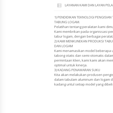
LAYANAN KAMI DAN LAYAN PE
1) PENDIDIKAN TEKNOLOGI PENGISIAN
TABUNG LOGAM.
Pelatihan tentang peralatan kami di
Kami membrikan pada organissasi pe
tabur logam, dengan berbagai perala
2) KAMI MENKUNEKAN PRODUKSI TABU
DAN LOGAM
Kami menamasikan model beberapa unt
tabong otatis dan semi-otomatis dala
permintaan klien, kami kami akan mem
optimal untuk kinerja.
3) KADANG PENAWARAN SUKU
Kita akan melakukan produsen pengis
dalam tabulam aluminum dan logam da
kadang untul setiap model yang dibel