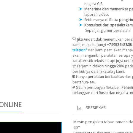
negara CIS.
Menerima dan memeriksa pe
laporan video.
Setiberanya di Rusia
pengiri
Konsultasi dari spesialis kam
Sepanjang umur peralatan.
Jika Anda tidak menemukan peral
kami, maka hubungi
+74953643808
telepon"
dan kami pasti akan menaw
akan mengambil peralatan serupa y
karakteristik teknis, tetapi juga untu
Terjamin
diskon hingga 20%
pada
berikutnya dalam katalog kami.
Hanya
peralatan berkualitas
dari 
bertahun- tau.
Sistim pembayan fleksibel.
Pener
pelanggan dari Rusia dan negara- ne
ONLINE
SPESIFIKASI
Mesin pengisian tabuo omatis d
6D"