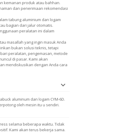
dan kemanan produk atau bahhan.
mahaman dan penerimaan rekomendasi
dalam tabung aluminium dan logam
u bagian dari jalur otomatis.
enggunaan peralatan ini dalam
atau masallah yang ingin masuk Anda
nkan bukan solusi teknis, tetapi
nis bari peralatan, pengemasan, metode
 muncul di pasar. Kami akan
 dan mendiskusikan dengan Anda cara
 tabuck aluminum dan logam CYM-6D.
erpotong oleh mesin itu u sendiri.
Press selama beberapa waktu. Tidak
itif. Kami akan terus bekerja sama.