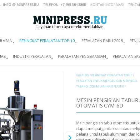
L:
INFO @ MINPRESS.RU
TELEPON:
+7 495 364 3808
KONTAK INFORMASI
TENTA
Layanan tepercaya direkomendahkan
ULASAN
PERINGKAT PERALATAN TOP-10
PERALATAN BARU 2026
PENJ
ASI
INDUSTRI PERALATAN
PERALATAN PENGEMASSAN
PERALATAN EK
KATALOG
/
PERINGKAT PERALATAN TOP-10
/
PERALATAN UNTUK MENGESI DAN MENYEGEL
TABANG LOGAM LAMINASI PLASTIK
/
MESIN PENGISIAN TABU
OTOMATIS CYM-6D
Mein pengisian tabu otomatis untu
dapat melipatgandakkan atau melip
pelana untul tabuk aluminum dan lo
posi yang diinginan dan secara oto