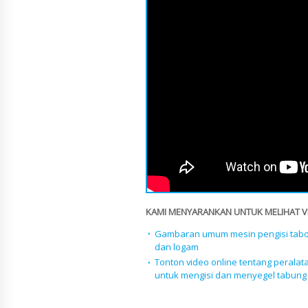
KAMI MENYARANKAN UNTUK MELIHAT VID
Gambaran umum mesin pengisi tabo
dan logam
Tonton video online tentang peralat
untuk mengisi dan menyegel tabung 