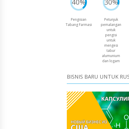
40%
30%
Pengisian
Petunjuk
Tabang Farmasi
pemalangan
untuk
pengisi
untuk
mengesi
tabur
alumunium
dan logam
BISNIS BARU UNTUK RUS