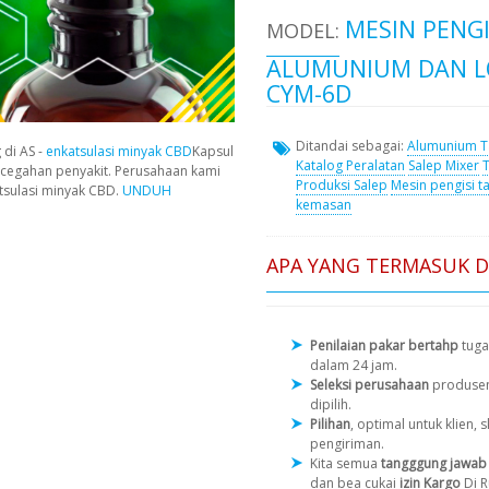
MESIN PENG
MODEL:
ALUMUNIUM DAN L
CYM-6D
Ditandai sebagai:
Alumunium T
 di AS -
enkatsulasi minyak CBD
Kapsul
Katalog Peralatan
Salep Mixer
cegahan penyakit. Perusahaan kami
Produksi Salep
Mesin pengisi t
tsulasi minyak CBD.
UNDUH
kemasan
APA YANG TERMASUK 
Penilaian pakar bertahp
tuga
dalam 24 jam.
Seleksi perusahaan
produse
dipilih.
Pilihan
, optimal untuk klien
pengiriman.
Kita semua
tangggung jawab 
dan bea cukai
izin Kargo
Di R