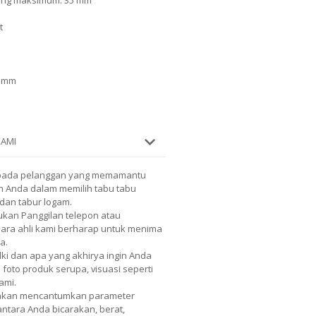
ung maksimum: 35 mm
t
0 mm
KAMI
pada pelanggan yang memamantu
h Anda dalam memilih tabu tabu
dan tabur logam.
kan Panggilan telepon atau
 Para ahli kami berharap untuk menima
a.
lki dan apa yang akhirya ingin Anda
 foto produk serupa, visuasi seperti
ami.
 akan mencantumkan parameter
 antara Anda bicarakan, berat,