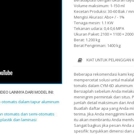
Beradaptasi dengan ukuran tay
Volume maksimum: 1-150 ml
Kecetan Produksi: 30-60 Bak / mn
Mengisi Akurasi: Abo+ / - 1%
Tenaga mesin: 1.1 KW
Tekanan udara: 0,4-0,6 MPA
Ukuran Paket: 2100 × 1100 × 200
Berat: 1.200 kg
Berat Pengiriman: 1400 kg
KIAT UNTUK PELANGGAN 
Beberapa rekomendasi kami ke
mempercetat solusi untul malala
tomalis dalam CYM-6D aluminum 
Bersiaplah sebelum Anda melaku
EO LAINNYA DARI MODEL INI:
meningrim permintak dari situs.
 otomatis dalam tapur aluminum
jumlah detail maksimum dari And
Buatlah daftar apa yang Anda mi
an otomatis dan semi-otomatis
terima. Jika Anda menggirimi kami
plastik dan laminasi
itu akan membrantu Anda memh
Sangat bagkus jika pesan Anda
spesifik: tunjukkan dimensi dari