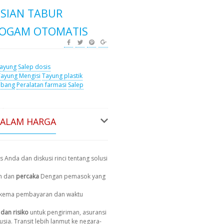
ISIAN TABUR
OGAM OTOMATIS
ayung
Salep dosis
Tayung Mengisi
Tayung plastik
abang
Peralatan farmasi
Salep
DALAM HARGA
s Anda dan diskusi rinci tentang solusi
n dan
percaka
Dengan pemasok yang
, skema pembayaran dan waktu
dan risiko
untuk pengiriman, asuransi
usia. Transit lebih lanmut ke negara-