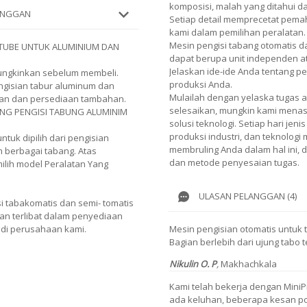
komposisi, malah yang ditahui 
LANGGAN
Setiap detail memprecetat pe
kami dalam pemilihan peralatan.
Mesin pengisi tabang otomatis 
 TUBE UNTUK ALUMINIUM DAN
dapat berupa unit independen ata
Jelaskan ide-ide Anda tentang p
mungkinkan sebelum membeli.
produksi Anda.
ngisian tabur aluminum dan
Mulailah dengan yelaska tugas 
tan dan persediaan tambahan.
selesaikan, mungkin kami menasi
NG PENGISI TABUNG ALUMINIM
solusi teknologi. Setiap hari je
produksi industri, dan teknologi
uk dipilih dari pengisian
membruling Anda dalam hal ini,
m berbagai tabang. Atas
dan metode penyesaian tugas.
ilih model Peralatan Yang
ULASAN PELANGGAN (4)
i tabakomatis dan semi- tomatis
n terlibat dalam penyediaan
i di perusahaan kami.
Mesin pengisian otomatis untuk
Bagian berlebih dari ujung tabo t
Nikulin O. P
,
Makhachkala
Kami telah bekerja dengan Mini
ada keluhan, beberapa kesan pos