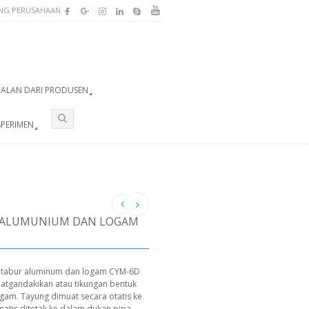
NG PERUSAHAAN
UALAN DARI PRODUSEN
SPERIMEN
R ALUMUNIUM DAN LOGAM
k tabur aluminum dan logam CYM-6D
atgandakikan atau tikungan bentuk
gam. Tayung dimuat secara otatis ke
matis ditetak ke dalam dukan pipa.