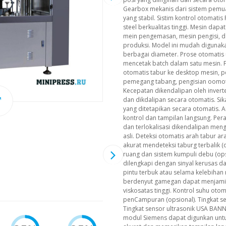
Gearbox mekanis dari sistem pemu
yang stabil. Sistim kontrol otomatis
steel berkualitas tinggi. Mesin da
mein pengemasan, mesin pengisi, da
produksi. Model ini mudah diguna
berbagai diameter. Prose otomatis 
mencetak batch dalam satu mesin. F
otomatis tabur ke desktop mesin, 
pemegang tabang, pengisian oomota
Kecepatan dikendalipan oleh inverte
dan dikdalipan secara otomatis. Si
yang ditetapikan secara otomatis.
kontrol dan tampilan langsung. Pera
dan terlokalisasi dikendalipan me
asli. Deteksi otomatis arah tabur a
akurat mendeteksi taburg terbalik 
ruang dan sistem kumpuli debu (opsi
dilengkapi dengan sinyal kerusas d
pintu terbuk atau selama kelebiha
berdenyut gamegan dapat menjami
viskosatas tinggi. Kontrol suhu oto
penCampuran (opsional). Tingkat se
Tingkat sensor ultrasonik USA BAN
modul Siemens dapat digunkan untu