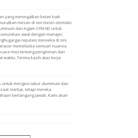
aan yang meningalkan ketan baik
emurutkan mesan di sini mesin otomatis
aluminum dan logam CYM-6D untuk
 komunikasi awal dengan manajer,
hugargai reputasi mereeka di sini.
manacer memelaska semuan nuansa
ecara rinici tentang pengiriman dan
t waktu. Terima kasih atas kerja
s untuk mengesi tabur aluminum dan
aat startup, tetapi mereka
sahaan bertangung jawab. Kami akan