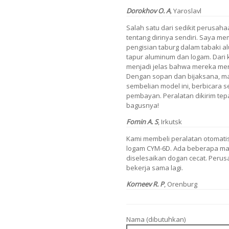
Dorokhov O. A
,
Yaroslavl
Salah satu dari sedikit perusah
tentang dirinya sendiri. Saya m
pengisian taburg dalam tabaki 
tapur aluminum dan logam. Dari
menjadi jelas bahwa mereka meng
Dengan sopan dan bijaksana, 
sembelian model ini, berbicara s
pembayan. Peralatan dikirim tepa
bagusnya!
Fomin A. S
, Irkutsk
Kami membeli peralatan otomati
logam CYM-6D. Ada beberapa mas
diselesaikan dogan cecat. Peru
bekerja sama lagi.
Korneev R. P
, Orenburg
Nama (dibutuhkan)