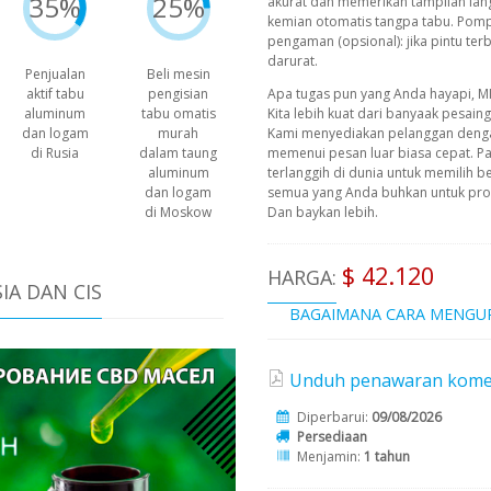
35%
25%
akurat dan memerikan tampilan lang
kemian otomatis tangpa tabu. Pompa
pengaman (opsional): jika pintu ter
darurat.
Penjualan
Beli mesin
Apa tugas pun yang Anda hayapi, M
aktif tabu
pengisian
Kita lebih kuat dari banyaak pesain
aluminum
tabu omatis
Kami menyediakan pelanggan deng
dan logam
murah
memenui pesan luar biasa cepat. P
di Rusia
dalam taung
terlanggih di dunia untuk memilih b
aluminum
semua yang Anda buhkan untuk prod
dan logam
Dan baykan lebih.
di Moskow
$ 42.120
HARGA:
IA DAN CIS
BAGAIMANA CARA MENGU
Unduh penawaran komersi
Diperbarui:
09/08/2026
Persediaan
Menjamin:
1 tahun