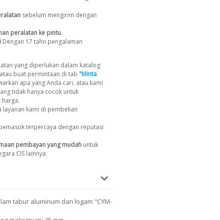
ralatan
sebelum mengirim dengan
man peralatan ke pintu
.
i
Dengan 17 tahn pengalaman
atan yang diperlukan dalam katalog
atau buat permintaan di tab
"Minta
arkan apa yang Anda cari, atau kami
ang tidak hanya cocok untuk
k harga.
 layanan kami di pembelian
pemasok terpercaya dengan reputasi
imaan pembayan yang mudah
untuk
gara CIS lainnya.
alam tabur aluminum dan logam "CYM-