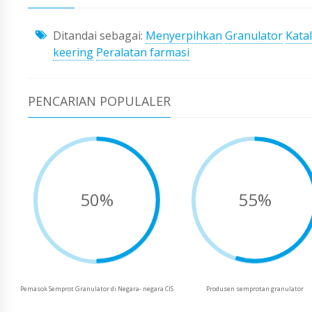
Ditandai sebagai:
Menyerpihkan
Granulator
Kata
keering
Peralatan farmasi
PENCARIAN POPULALER
50%
55%
Pemasok Semprot Granulator di Negara- negara CIS
Produsen semprotan granulator