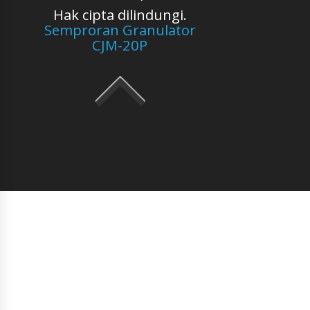
Hak cipta dilindungi.
Semproran Granulator
CJM-20P