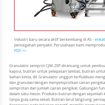
Industri baru secara aktif berkembang di AS -
enkat
pencegahan penyakit. Perusahaan kami memproduks
PDF >>
Granulator semprot CJM-20P dirancang untuk pembua
kapsul, butiran untuk pelepasan lambat, butiran un
bahan kimia, dll. Granulator unggun terfluidisasi me
dan granulasi dengan menyemprotkan cairan pengikat
semprotan dan jumlah cairan pengikat. Gabungan fu
dalam satu mesin. Produksi butiran dengan sejumlah k
tanpa gula sama sekali. Butiran larut langsung; per
beroperasi pada tekanan negatif, memiliki permukaan