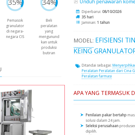
35%
34%
Unduh penawaran komersi
Diperbarui:
08/10/2026
35 hari
Pemasok
Beli
Jaminan:
1 tahun
granulator
peralatan
di negara-
yang
negara CIS
mengunund
EFISIENSI T
MODEL:
kan untuk
produksi
KEING GRANULATOR
butiran
Ditandai sebagai:
Menyerpihka
U
Peralatan
Peralatan dari Cina
G
Peralatan farmasi
APA YANG TERMASUK 
Penilaian pakar bertahp
masa
solusi dalam 24 jam.
Seleksi perusahaan
produse
dipilih.