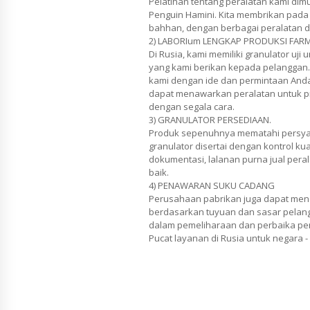
Pelatihan tentang peralatan kami di
Penguin Hamini. Kita membrikan pada 
bahhan, dengan berbagai peralatan 
2) LABORIum LENGKAP PRODUKSI FARM
Di Rusia, kami memiliki granulator uji 
yang kami berikan kepada pelanggan
kami dengan ide dan permintaan Anda.
dapat menawarkan peralatan untuk pr
dengan segala cara.
3) GRANULATOR PERSEDIAAN.
Produk sepenuhnya mematahi persya
granulator disertai dengan kontrol kua
dokumentasi, lalanan purna jual pera
baik.
4) PENAWARAN SUKU CADANG
Perusahaan pabrikan juga dapat men
berdasarkan tuyuan dan sasar pelan
dalam pemeliharaan dan perbaika per
Pucat layanan di Rusia untuk negara -