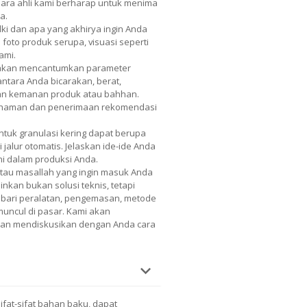
 Para ahli kami berharap untuk menima
a.
lki dan apa yang akhirya ingin Anda
 foto produk serupa, visuasi seperti
ami.
 akan mencantumkan parameter
 antara Anda bicarakan, berat,
dan kemanan produk atau bahhan.
mahaman dan penerimaan rekomendasi
ntuk granulasi kering dapat berupa
 jalur otomatis. Jelaskan ide-ide Anda
ni dalam produksi Anda.
atau masallah yang ingin masuk Anda
nkan bukan solusi teknis, tetapi
nis bari peralatan, pengemasan, metode
 muncul di pasar. Kami akan
 dan mendiskusikan dengan Anda cara
sifat-sifat bahan baku, dapat