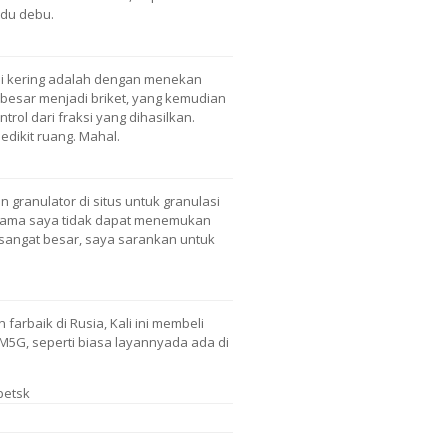
idu debu.
asi kering adalah dengan menekan
besar menjadi briket, yang kemudian
trol dari fraksi yang dihasilkan.
dikit ruang. Mahal.
 granulator di situs untuk granulasi
 lama saya tidak dapat menemukan
g sangat besar, saya sarankan untuk
farbaik di Rusia, Kali ini membeli
CJM5G, seperti biasa layannyada ada di
petsk