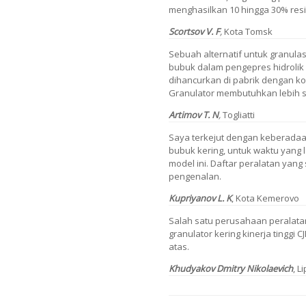
menghasilkan 10 hingga 30% res
Scortsov V. F
,
Kota Tomsk
Sebuah alternatif untuk granul
bubuk dalam pengepres hidrolik 
dihancurkan di pabrik dengan kon
Granulator membutuhkan lebih se
Artimov T. N
,
Togliatti
Saya terkejut dengan keberadaan
bubuk kering, untuk waktu yang
model ini. Daftar peralatan yan
pengenalan.
Kupriyanov L. K
, Kota Kemerovo
Salah satu perusahaan peralatan 
granulator kering kinerja tinggi 
atas.
Khudyakov Dmitry Nikolaevich
,
Li