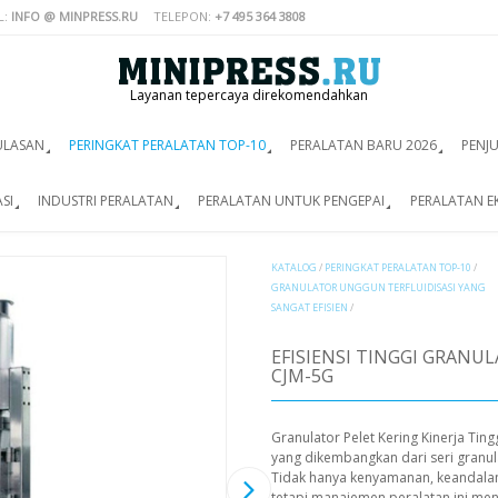
L:
INFO @ MINPRESS.RU
TELEPON:
+7 495 364 3808
Layanan tepercaya direkomendahkan
ULASAN
PERINGKAT PERALATAN TOP-10
PERALATAN BARU 2026
PENJ
SI
INDUSTRI PERALATAN
PERALATAN UNTUK PENGEPAI
PERALATAN E
KATALOG
/
PERINGKAT PERALATAN TOP-10
/
GRANULATOR UNGGUN TERFLUIDISASI YANG
SANGAT EFISIEN
/
EFISIENSI TINGGI GRANU
CJM-5G
Granulator Pelet Kering Kinerja Ti
yang dikembangkan dari seri granula
Tidak hanya kenyamanan, keandalan
tetapi manajemen peralatan ini menja