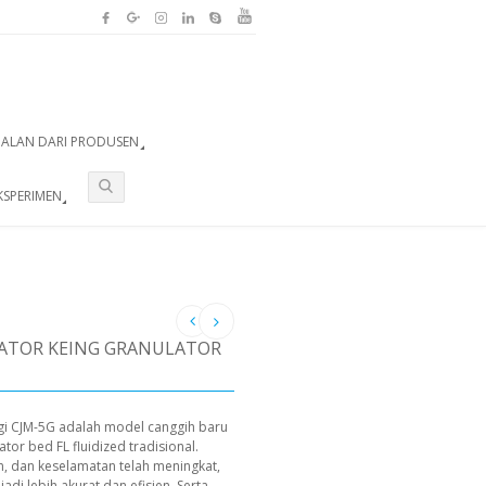
UALAN DARI PRODUSEN
KSPERIMEN
LATOR KEING GRANULATOR
nggi CJM-5G adalah model canggih baru
tor bed FL fluidized tradisional.
, dan keselamatan telah meningkat,
di lebih akurat dan efisien. Serta