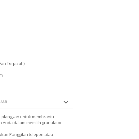
Fan Terpisah)
mm
KAMI
i planggan untuk membrantu
h Anda dalam memilih granulator
kan Panggilan telepon atau