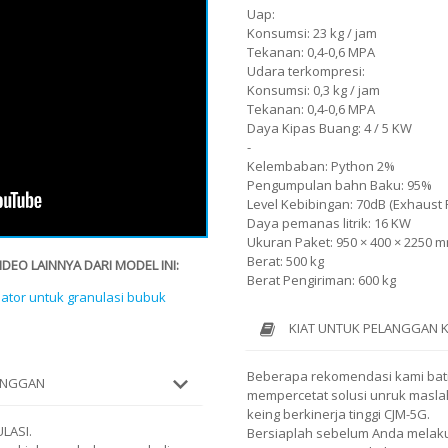
Uap:
Konsumsi: 23 kg / jam
Tekanan: 0,4-0,6 MPA
Udara terkompresi:
Konsumsi: 0,3 kg / jam
Tekanan: 0,4-0,6 MPA
Daya Kipas Buang: 4 / 5 KW
-
Kelembaban: Python 2%
Pengumpulan bahn Baku: 95%
Level Kebibingan: 70dB (Exhaust 
Daya pemanas litrik: 16 KW
Ukuran Paket: 950 × 400 × 2250 
Berat: 500 kg
EO LAINNYA DARI MODEL INI:
Berat Pengiriman: 600 kg
ator untuk granulasi bubuk
KIAT UNTUK PELANGGAN 
Beberapa rekomendasi kami bat
LANGGAN
mempercetat solusi unruk masla
keing berkinerja tinggi CJM-5G.
LASI.
Bersiaplah sebelum Anda melaku