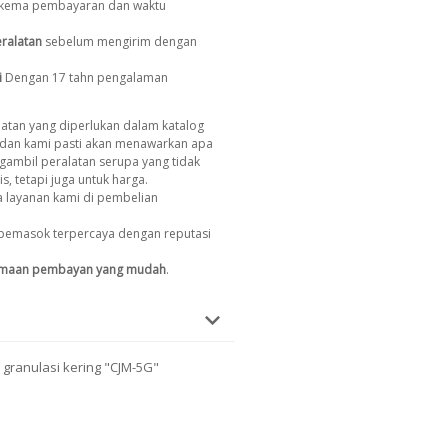
, skema pembayaran dan waktu
ralatan
sebelum mengirim dengan
i
Dengan 17 tahn pengalaman
atan yang diperlukan dalam katalog
dan kami pasti akan menawarkan apa
gambil peralatan serupa yang tidak
s, tetapi juga untuk harga.
 layanan kami di pembelian
pemasok terpercaya dengan reputasi
imaan pembayan yang mudah
.
 granulasi kering "CJM-5G"