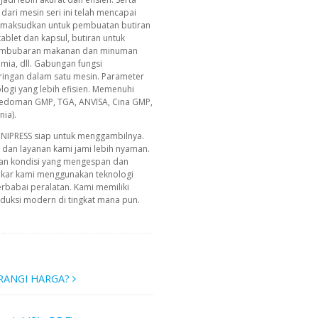
dari mesin seri ini telah mencapai
dimaksudkan untuk pembuatan butiran
ablet dan kapsul, butiran untuk
 pembubaran makanan dan minuman
imia, dll. Gabungan fungsi
ingan dalam satu mesin. Parameter
ologi yang lebih efisien. Memenuhi
 pedoman GMP, TGA, ANVISA, Cina GMP,
ia).
INIPRESS siap untuk menggambilnya.
g dan layanan kami jami lebih nyaman.
an kondisi yang mengespan dan
akar kami menggunakan teknologi
erbabai peralatan. Kami memiliki
uksi modern di tingkat mana pun.
RANGI HARGA?