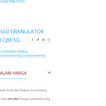
al (file PDF)
INGGI GRANULATOR
 CJM-5G
n
Granulator
Katalog
ranulasi keering
Granulasi keering
DALAM HARGA
lah Anda dan diskusi rinci tentang
n dan
percaka
Dengan pemasok yang