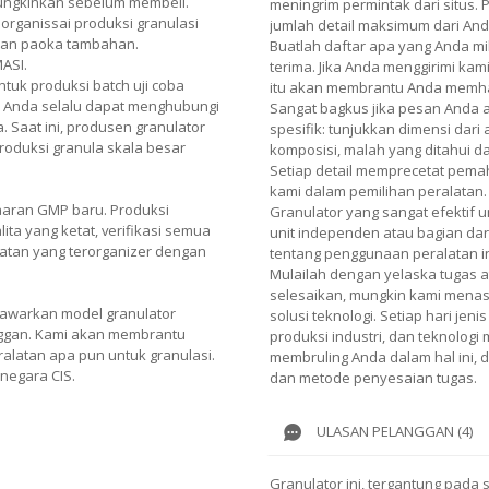
mungkinkan sebelum membeli.
meningrim permintak dari situs.
organissai produksi granulasi
jumlah detail maksimum dari And
dan paoka tambahan.
Buatlah daftar apa yang Anda mi
ASI.
terima. Jika Anda menggirimi kami
untuk produksi batch uji coba
itu akan membrantu Anda memh
. Anda selalu dapat menghubungi
Sangat bagkus jika pesan Anda
 Saat ini, produsen granulator
spesifik: tunjukkan dimensi dari
oduksi granula skala besar
komposisi, malah yang ditahui 
Setiap detail memprecetat pe
kami dalam pemilihan peralatan.
aran GMP baru. Produksi
Granulator yang sangat efektif u
lita yang ketat, verifikasi semua
unit independen atau bagian dari
latan yang terorganizer dengan
tentang penggunaan peralatan i
Mulailah dengan yelaska tugas 
selesaikan, mungkin kami menasi
awarkan model granulator
solusi teknologi. Setiap hari je
ggan. Kami akan membrantu
produksi industri, dan teknologi
alatan apa pun untuk granulasi.
membruling Anda dalam hal ini,
 negara CIS.
dan metode penyesaian tugas.
ULASAN PELANGGAN (4)
Granulator ini, tergantung pada 