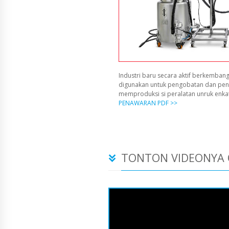
Industri baru secara aktif berkembang
digunakan untuk pengobatan dan pen
memproduksi si peralatan unruk enka
PENAWARAN PDF >>
TONTON VIDEONYA 