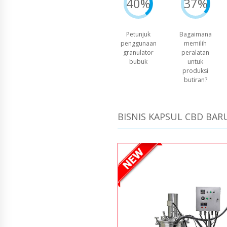
40%
37%
Petunjuk
Bagaimana
penggunaan
memilih
granulator
peralatan
bubuk
untuk
produksi
butiran?
BISNIS KAPSUL CBD BAR