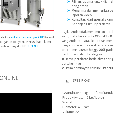
Pilihan
, optimal untuk klien
pengiriman.
Menerima dan memeriksa pe
laporan video.
Konsultasi dari spesialis kam
Sepanjang umur peralatan.
Jika Anda tidak menemukan peral
kami, maka hubungi
+74953643808
 di AS -
enkatsulasi minyak CBD
Kapsul
yang Anda cari, atau kami akan men
cegahan penyakit. Perusahaan kami
hanya cocok untuk karakteristik tekni
tsulasi minyak CBD.
UNDUH
Terjamin
diskon hingga 20%
pada
berikutnya dalam katalog kami.
Hanya
peralatan berkualitas
dari 
bertahun- tau.
Sistim pembayan fleksibel.
Pener
ONLINE
SPESIFIKASI
Granulator sangata efektif untuk
Produktivitas: 4-6 kg / batch
Wadah:
Diameter: 400 mm
Volume: 22 L