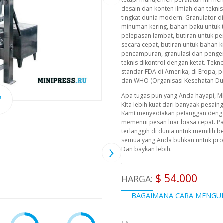
desain dan konten ilmiah dan teknis 
tingkat dunia modern. Granulator 
minuman kering, bahan baku untuk t
pelepasan lambat, butiran untuk
secara cepat, butiran untuk bahan k
pencampuran, granulasi dan penger
teknis dikontrol dengan ketat. Tekn
standar FDA di Amerika, di Eropa,
dan WHO (Organisasi Kesehatan Dun
Apa tugas pun yang Anda hayapi, M
Kita lebih kuat dari banyaak pesain
Kami menyediakan pelanggan deng
memenui pesan luar biasa cepat. P
terlanggih di dunia untuk memilih b
semua yang Anda buhkan untuk prod
Dan baykan lebih.
$ 54.000
HARGA:
BAGAIMANA CARA MENGU