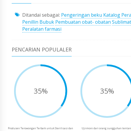
Ditandai sebagai:
Pengeringan beku
Katalog Per
Penillin
Bubuk
Pembuatan obat- obatan
Sublima
Peralatan farmasi
PENCARIAN POPULALER
35%
35%
Produsen Terowongan Terbaik untuk Sterilisasi dan
Ujiimoni dari orang sungguhan tenta