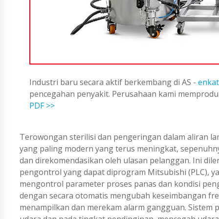
Industri baru secara aktif berkembang di AS -
enkat
pencegahan penyakit. Perusahaan kami memproduks
PDF >>
Terowongan sterilisi dan pengeringan dalam aliran 
yang paling modern yang terus meningkat, sepenuhn
dan direkomendasikan oleh ulasan pelanggan. Ini dilen
pengontrol yang dapat diprogram Mitsubishi (PLC),
mengontrol parameter proses panas dan kondisi pengo
dengan secara otomatis mengubah keseimbangan frek
menampilkan dan merekam alarm gangguan. Sistem pem
udara dan pada tingkat pendinginan, mencegah udara 