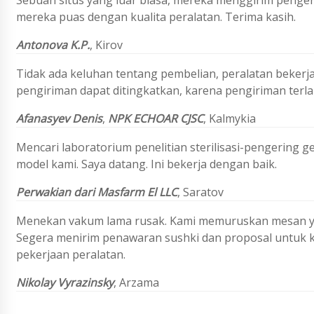
Sebuah situs yang luar biasa, mereka menggirim pengeri
mereka puas dengan kualita peralatan. Terima kasih.
Antonova
K.P.
,
Kirov
Tidak ada keluhan tentang pembelian, peralatan bekerja 
pengiriman dapat ditingkatkan, karena pengiriman terl
Afanasyev Denis
,
NPK ECHOAR CJSC
,
Kalmykia
Mencari laboratorium penelitian sterilisasi-pengering g
model kami. Saya datang. Ini bekerja dengan baik.
Perwakian dari Masfarm El LLC
, Saratov
Menekan vakum lama rusak. Kami memuruskan mesan yan
Segera menirim penawaran sushki dan proposal untuk k
pekerjaan peralatan.
Nikolay Vyrazinsky
, Arzama