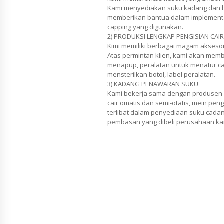
Kami menyediakan suku kadang dan b
memberikan bantua dalam implementa
capping yang digunakan.
2) PRODUKSI LENGKAP PENGISIAN CAIR
Kimi memiliki berbagai magam aksesor
Atas permintan klien, kami akan memb
menapup, peralatan untuk menatur ca
mensterilkan botol, label peralatan.
3) KADANG PENAWARAN SUKU
Kami bekerja sama dengan produsen 
cair omatis dan semi-otatis, mein pen
terlibat dalam penyediaan suku cada
pembasan yang dibeli perusahaan ka