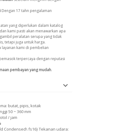
i
Dengan 17 tahn pengalaman
atan yang diperlukan dalam katalog
dan kami pasti akan menawarkan apa
gambil peralatan serupa yang tidak
s, tetapi juga untuk harga.
 layanan kami di pembelian
pemasok terpercaya dengan reputasi
imaan pembayan yang mudah
.
a: butat, pipis, kotak
inggi 50 ~ 360 mm
tol / jam
%
Bold Condensed\ fs16} Tekanan udara: