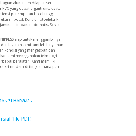
 bagian aluminium dilapisi. Set
 PVC yang dapat diganti untuk satu
isiensi penempatan botol tinggi,
kuran botol. Kontrol fotoelektrik
 jaminan simpanan otomatis. Sesuai
INIPRESS siap untuk menggambilnya.
g dan layanan kami jami lebih nyaman.
an kondisi yang mengespan dan
akar kami menggunakan teknologi
erbabai peralatan. Kami memiliki
uksi modern di tingkat mana pun.
RANGI HARGA?
al (file PDF)