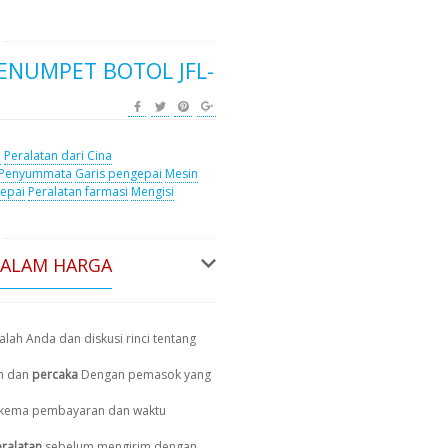
ENUMPET BOTOL JFL-
i
Peralatan dari Cina
 Penyummata
Garis pengepai
Mesin
gepai
Peralatan farmasi
Mengisi
DALAM HARGA
lah Anda dan diskusi rinci tentang
n dan
percaka
Dengan pemasok yang
, skema pembayaran dan waktu
ralatan
sebelum mengirim dengan