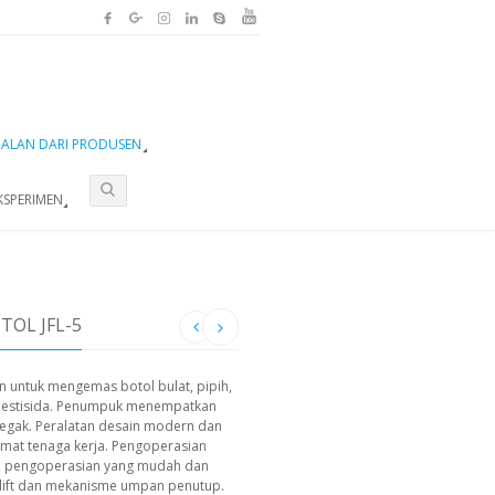
UALAN DARI PRODUSEN
KSPERIMEN
OL JFL-5
 untuk mengemas botol bulat, pipih,
an pestisida. Penumpuk menempatkan
tegak. Peralatan desain modern dan
hemat tenaga kerja. Pengoperasian
ah, pengoperasian yang mudah dan
i lift dan mekanisme umpan penutup.