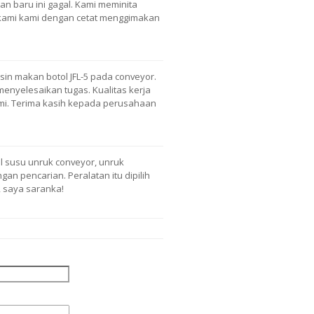
an baru ini gagal. Kami meminita
 kami kami dengan cetat menggimakan
sin makan botol JFL-5 pada conveyor.
menyelesaikan tugas. Kualitas kerja
mi. Terima kasih kepada perusahaan
l susu unruk conveyor, unruk
an pencarian. Peralatan itu dipilih
, saya saranka!