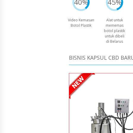
40%
45%
Video Kemasan
Alat untuk
Botol Plastik
mememas
botol plastik
untuk dibeli
di Belarus
BISNIS KAPSUL CBD BAR