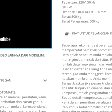
Tegangan: 220V, 50 Hz
0,8 KW
Dimensi: 2300x1400x1300 mm
Berat: 500 kg
Berat Pengiriman: 600 kg
KIAT UNTUK PELANGGAN 
Beberapa rekomendasi pelangg
mempercetat pemetiek botomatis
Bersiaplah sebelum Anda melaku
EO LAINNYA DARI MODEL INI:
meningrim permintak dari situs.
jumlah detail maksimum dari And
Buatlah daftar apa yang Anda mi
terima. Jika Anda menggirimi kami
itu akan membrantu Anda memh
LANGGAN
Sangat bagkus jika pesan Anda
spesifik: tunjukkan dimensi dari
 OTOMATIS.
komposisi, malah yang ditahui 
elah membeli peralatan, kami
Setiap detail memprecetat pe
pembotlan dan cairan gabus.
kami dalam pemilihan peralatan.
pon dan melalui korespondensi,
Penumpuk botol otomatis dapat 
dalam produksi peralatan kami.
dari saluran otomatis. Jelaskan