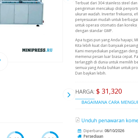
Terbuat dari 304 stainless steel dan
pengiriman mencakup disk penyortir
ukuran wadah. Inverter frekuensi, ef
penyesuaian mudah untuk berbagai u
untuk operasi otomatis dan koreksi
dengan standar GMP.
Apa tugas pun yang Anda hayapi, M
Kita lebih kuat dari banyaak pesain
Kami menyediakan pelanggan deng
memenui pesan luar biasa cepat. P
terlanggih di dunia untuk memilih b
semua yang Anda buhkan untuk prod
Dan baykan lebih.
$ 31,320
HARGA:
BAGAIMANA CARA MENGU
Unduh penawaran komersi
Diperbarui:
08/10/2026
Persediaan