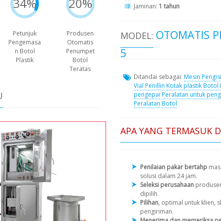
34%
20%
Jaminan:
1 tahun
OTOMATIS P
Petunjuk
Produsen
MODEL:
Pengemasa
Otomatis
5
n Botol
Penumpet
Plastik
Botol
Teratas
Ditandai sebagai:
Mesin Pengis
Vial Penillin
Kotak plastik
Botol
U
pengepai
Peralatan untuk pen
Peralatan
Botol
APA YANG TERMASUK 
Penilaian pakar bertahp
masa
solusi dalam 24 jam.
Seleksi perusahaan
produse
dipilih.
Pilihan
, optimal untuk klien
pengiriman.
Menerima dan memeriksa pe