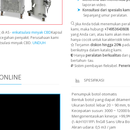
laporan video.
Konsultasi dari spesialis kam
Sepanjang umur peralatan.
Jika Anda tidak menemukan peral
kami, maka hubungi
+74953643808
 di AS -
enkatsulasi minyak CBD
Kapsul
yang Anda cari, atau kami akan men
cegahan penyakit. Perusahaan kami
hanya cocok untuk karakteristik tekni
tsulasi minyak CBD.
UNDUH
Terjamin
diskon hingga 20%
pada
berikutnya dalam katalog kami.
Hanya
peralatan berkualitas
dari 
bertahun- tau.
Sistim pembayan fleksibel.
Pener
ONLINE
SPESIFIKASI
Penumpuk botol otomatis
Bentuk botol yang dapat ditamerim
Ukuran botol: lebar 20 ~ 90 mm, t
Kecepatan susun: 3000 ~ 12000 bo
Mengorientasikan kinerja: >99,9
{\ 4cH1011FF\ fnGill Sans Ultra 
Aliran udara: 0,5 m3 / jam