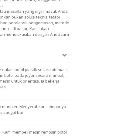
a.
atau masallah yang ingin masuk Anda
nkan bukan solusi teknis, tetapi
nis bari peralatan, pengemasan, metode
 muncul di pasar. Kami akan
 dan mendiskusikan dengan Anda cara
alam botol plastik secara otomatis.
n botol pada joyor secara manual,
esin untuk orientasi. Ia bekerja
uas.
an manajer. Menyerahkan semuanya
s sangat bai.
 Kami membeli mesin remosin botol