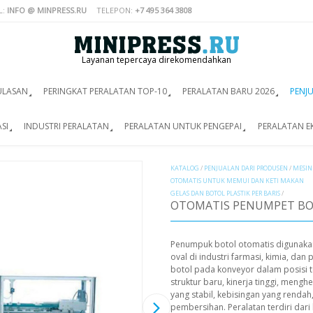
L:
INFO @ MINPRESS.RU
TELEPON:
+7 495 364 3808
Layanan tepercaya direkomendahkan
ULASAN
PERINGKAT PERALATAN TOP-10
PERALATAN BARU 2026
PENJ
SI
INDUSTRI PERALATAN
PERALATAN UNTUK PENGEPAI
PERALATAN E
KATALOG
/
PENJUALAN DARI PRODUSEN
/
MESIN
OTOMATIS UNTUK MEMUI DAN KETI MAKAN
GELAS DAN BOTOL PLASTIK PER BARIS
/
OTOMATIS PENUMPET BOT
Penumpuk botol otomatis digunakan
oval di industri farmasi, kimia, d
botol pada konveyor dalam posisi 
struktur baru, kinerja tinggi, meng
yang stabil, kebisingan yang rend
pembersihan. Peralatan terdiri dar