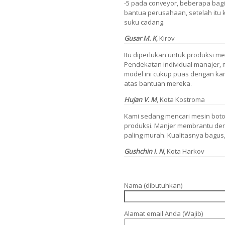
-5 pada conveyor, beberapa bagi
bantua perusahaan, setelah itu
suku cadang.
Gusar M. K
,
Kirov
Itu diperlukan untuk produksi me
Pendekatan individual manajer, 
model ini cukup puas dengan ka
atas bantuan mereka.
Hujan V. M
, Kota Kostroma
Kami sedang mencari mesin boto
produksi. Manjer membrantu deng
paling murah. Kualitasnya bagus
Gushchin I. N
, Kota Harkov
Nama (dibutuhkan)
Alamat email Anda (Wajib)