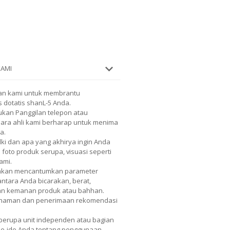
KAMI
an kami untuk membrantu
 dotatis shanL-5 Anda.
kan Panggilan telepon atau
 Para ahli kami berharap untuk menima
a.
lki dan apa yang akhirya ingin Anda
 foto produk serupa, visuasi seperti
ami.
 akan mencantumkan parameter
 antara Anda bicarakan, berat,
dan kemanan produk atau bahhan.
mahaman dan penerimaan rekomendasi
berupa unit independen atau bagian
 ide-ide Anda tentang penggunaan