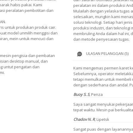
arak habis pakai. Kami
peralatan ini dalam produksi And
si peralatan pembotitan dan
Mulailah dengan yelaska tugas 
selesaikan, mungkin kami menasi
AN.
solusi teknologi. Setiap hari je
is untuk produkan produk cair.
produksi industri, dan teknologi
uat model unmilih menggisi dan
membruling Anda dalam hal ini,
iran, mein untuk mencuci dan
dan metode penyesaian tugas.
ULASAN PELANGGAN (5)
mesin pengisia dan pembatan
gisian desktop manual, dan
ng untut pengatan dan
Kami mengemas permen karet ke d
mi.
Sebelumnya, operator meletakka
tetapi memulkan untuk membeli m
dengan sederhana dan andal. P
Buoy S. S
,
Penza
Saya sangat menyukai pekerja
tepat waktu. Mesin pai berkualita
Chadov N. R
,
Lipetsk
Sangat puas dengan layanannya.