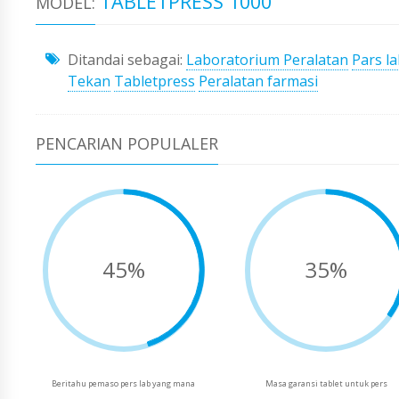
TABLETPRESS 1000
MODEL:
Ditandai sebagai:
Laboratorium Peralatan
Pars l
Tekan
Tabletpress
Peralatan farmasi
PENCARIAN POPULALER
45%
35%
Beritahu pemaso pers lab yang mana
Masa garansi tablet untuk pers