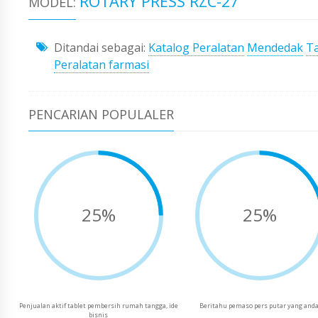
ROTARY PRESS RZC-27
MODEL:
Ditandai sebagai:
Katalog Peralatan
Mendedak
Ta
Peralatan farmasi
PENCARIAN POPULALER
25%
25%
Penjualan aktif tablet pembersih rumah tangga, ide
Beritahu pemaso pers putar yang anda
bisnis