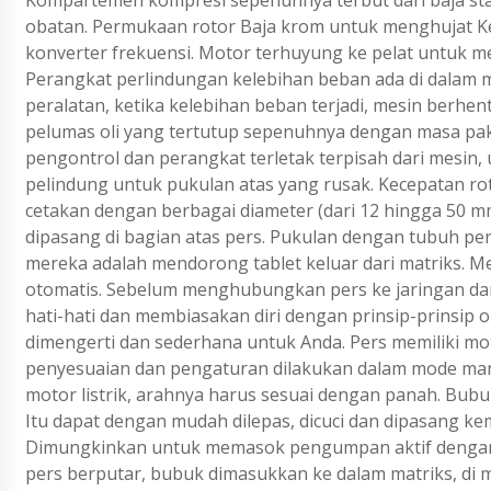
Kompartemen kompresi sepenuhnya terbut dari baja stai
obatan. Permukaan rotor Baja krom untuk menghujat Kea
konverter frekuensi. Motor terhuyung ke pelat untuk m
Perangkat perlindungan kelebihan beban ada di dalam 
peralatan, ketika kelebihan beban terjadi, mesin berhent
pelumas oli yang tertutup sepenuhnya dengan masa pa
pengontrol dan perangkat terletak terpisah dari mesin
pelindung untuk pukulan atas yang rusak. Kecepatan rot
cetakan dengan berbagai diameter (dari 12 hingga 50 
dipasang di bagian atas pers. Pukulan dengan tubuh p
mereka adalah mendorong tablet keluar dari matriks. Me
otomatis. Sebelum menghubungkan pers ke jaringan dan 
hati-hati dan membiasakan diri dengan prinsip-prinsip 
dimengerti dan sederhana untuk Anda. Pers memiliki mo
penyesuaian dan pengaturan dilakukan dalam mode ma
motor listrik, arahnya harus sesuai dengan panah. Bub
Itu dapat dengan mudah dilepas, dicuci dan dipasang k
Dimungkinkan untuk memasok pengumpan aktif dengan 
pers berputar, bubuk dimasukkan ke dalam matriks, di m